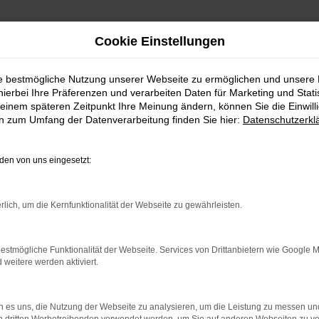
Cookie Einstellungen
ie bestmögliche Nutzung unserer Webseite zu ermöglichen und unsere
hierbei Ihre Präferenzen und verarbeiten Daten für Marketing und Stati
einem späteren Zeitpunkt Ihre Meinung ändern, können Sie die Einwillig
en zum Umfang der Datenverarbeitung finden Sie hier:
Datenschutzerkl
en von uns eingesetzt:
indung.
rlich, um die Kernfunktionalität der Webseite zu gewährleisten.
hine?
aden bestimmter Seiten verhindern. Funktioniert die Seite in e
estmögliche Funktionalität der Webseite. Services von Drittanbietern wie Google 
eitere werden aktiviert.
 zu beheben.
bssystem auf dem neuesten Stand sind.
 es uns, die Nutzung der Webseite zu analysieren, um die Leistung zu messen u