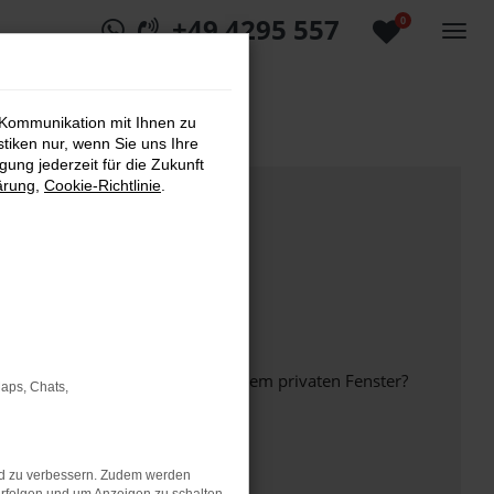
+49 4295 557
0
 Kommunikation mit Ihnen zu
stiken nur, wenn Sie uns Ihre
ung jederzeit für die Zukunft
ärung
,
Cookie-Richtlinie
.
inem anderen Browser oder in einem privaten Fenster?
Maps, Chats,
nd zu verbessern. Zudem werden