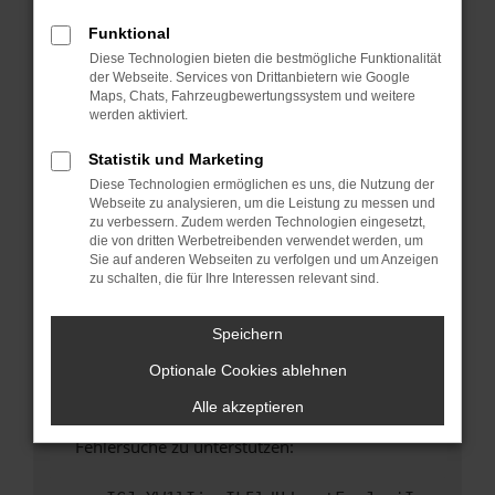
anderen Browser oder in einem privaten
Fenster?
Funktional
Diese Technologien bieten die bestmögliche Funktionalität
Starte dein Gerät neu.
der Webseite. Services von Drittanbietern wie Google
Das kann manchmal helfen, vorübergehende
Maps, Chats, Fahrzeugbewertungssystem und weitere
Probleme zu beheben.
werden aktiviert.
Stelle sicher, dass dein Browser und dein
Statistik und Marketing
Betriebssystem auf dem neuesten Stand
Diese Technologien ermöglichen es uns, die Nutzung der
sind.
Webseite zu analysieren, um die Leistung zu messen und
Veraltete Software birgt nicht nur ein
zu verbessern. Zudem werden Technologien eingesetzt,
Sicherheitsrisiko, sondern kann auch dazu
die von dritten Werbetreibenden verwendet werden, um
Sie auf anderen Webseiten zu verfolgen und um Anzeigen
führen, dass bestimmte Funktionen nicht mehr
zu schalten, die für Ihre Interessen relevant sind.
unterstützt werden.
Wende dich an den Webseitenbetreiber.
Speichern
Wenn du alle oben genannten Schritte versucht
Optionale Cookies ablehnen
hast, kontaktiere uns bitte. Wir werden
versuchen, das Problem zu beheben. Du kannst
Alle akzeptieren
uns diesen Text schicken, um uns bei der
Fehlersuche zu unterstützen: