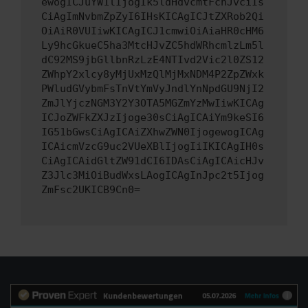
ewogICJuYW1lIjogIk5ldHdvcmtFcnJvciIs
CiAgImNvbmZpZyI6IHsKICAgICJtZXRob2Qi
OiAiR0VUIiwKICAgICJ1cmwiOiAiaHR0cHM6
Ly9hcGkueC5ha3MtcHJvZC5hdWRhcmlzLm5l
dC92MS9jbGllbnRzLzE4NTIvd2Vic2l0ZS12
ZWhpY2xlcy8yMjUxMzQlMjMxNDM4P2ZpZWxk
PWludGVybmFsTnVtYmVyJndlYnNpdGU9NjI2
ZmJlYjczNGM3Y2Y3OTA5MGZmYzMwIiwKICAg
ICJoZWFkZXJzIjoge30sCiAgICAiYm9keSI6
IG51bGwsCiAgICAiZXhwZWN0IjogewogICAg
ICAicmVzcG9uc2VUeXBlIjogIiIKICAgIH0s
CiAgICAidGltZW91dCI6IDAsCiAgICAicHJv
Z3Jlc3MiOiBudWxsLAogICAgInJpc2t5Ijog
ZmFsc2UKICB9Cn0=