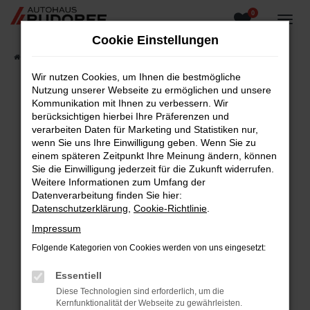
0
Zum
Hauptinhalt
Cookie Einstellungen
springen
Startseite
Fahrzeugangebote
Fahrzeugsuche
Wir nutzen Cookies, um Ihnen die bestmögliche
Nutzung unserer Webseite zu ermöglichen und unsere
Kommunikation mit Ihnen zu verbessern. Wir
berücksichtigen hierbei Ihre Präferenzen und
Fehler: Network Error
verarbeiten Daten für Marketing und Statistiken nur,
wenn Sie uns Ihre Einwilligung geben. Wenn Sie zu
Beim Laden ist ein Fehler aufgetreten.
einem späteren Zeitpunkt Ihre Meinung ändern, können
Hier sind ein paar Tipps, die dir helfen können:
Sie die Einwilligung jederzeit für die Zukunft widerrufen.
Weitere Informationen zum Umfang der
Überprüfe deine Firewall und deine
Datenverarbeitung finden Sie hier:
Internetverbindung.
Datenschutzerklärung
,
Cookie-Richtlinie
.
Laden andere Webseiten, zum Beispiel deine
Impressum
Suchmaschine?
Folgende Kategorien von Cookies werden von uns eingesetzt:
Prüfe deine Browsererweiterungen.
Manche Erweiterungen, wie Werbeblocker,
Essentiell
können das Laden bestimmter Seiten
Diese Technologien sind erforderlich, um die
verhindern. Funktioniert die Seite in einem
Kernfunktionalität der Webseite zu gewährleisten.