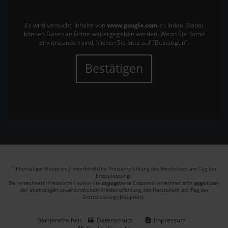
Es wird versucht, Inhalte von
www.google.com
zu laden. Dabei
können Daten an Dritte weitergegeben werden. Wenn Sie damit
einverstanden sind, klicken Sie bitte auf "Bestätigen".
Bestätigen
1
Ehemaliger Neupreis (Unverbindliche Preisempfehlung des Herstellers am Tag der
Erstzulassung).
Der errechnete Preisvorteil sowie die angegebene Ersparnis errechnet sich gegenüber
der ehemaligen unverbindlichen Preisempfehlung des Herstellers am Tag der
Erstzulassung (Neupreis).
Barrierefreiheit
Datenschutz
Impressum