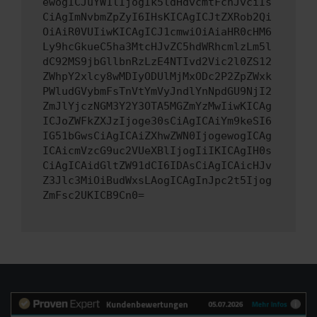
ewogICJuYW1lIjogIk5ldHdvcmtFcnJvciIs
CiAgImNvbmZpZyI6IHsKICAgICJtZXRob2Qi
OiAiR0VUIiwKICAgICJ1cmwiOiAiaHR0cHM6
Ly9hcGkueC5ha3MtcHJvZC5hdWRhcmlzLm5l
dC92MS9jbGllbnRzLzE4NTIvd2Vic2l0ZS12
ZWhpY2xlcy8wMDIyODUlMjMxODc2P2ZpZWxk
PWludGVybmFsTnVtYmVyJndlYnNpdGU9NjI2
ZmJlYjczNGM3Y2Y3OTA5MGZmYzMwIiwKICAg
ICJoZWFkZXJzIjoge30sCiAgICAiYm9keSI6
IG51bGwsCiAgICAiZXhwZWN0IjogewogICAg
ICAicmVzcG9uc2VUeXBlIjogIiIKICAgIH0s
CiAgICAidGltZW91dCI6IDAsCiAgICAicHJv
Z3Jlc3MiOiBudWxsLAogICAgInJpc2t5Ijog
ZmFsc2UKICB9Cn0=