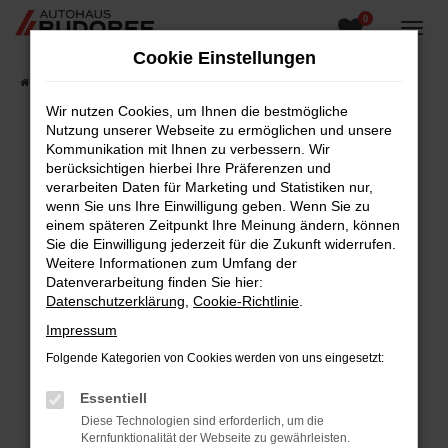
0
Zum
Hauptinhalt
Cookie Einstellungen
springen
Startseite
Fahrzeugangebote
Fahrzeugsuche
Wir nutzen Cookies, um Ihnen die bestmögliche
Nutzung unserer Webseite zu ermöglichen und unsere
Kommunikation mit Ihnen zu verbessern. Wir
berücksichtigen hierbei Ihre Präferenzen und
Fehler: Network Error
verarbeiten Daten für Marketing und Statistiken nur,
wenn Sie uns Ihre Einwilligung geben. Wenn Sie zu
Beim Laden ist ein Fehler aufgetreten.
einem späteren Zeitpunkt Ihre Meinung ändern, können
Hier sind ein paar Tipps, die dir helfen können:
Sie die Einwilligung jederzeit für die Zukunft widerrufen.
Weitere Informationen zum Umfang der
Überprüfe deine Firewall und deine
Datenverarbeitung finden Sie hier:
Internetverbindung.
Datenschutzerklärung
,
Cookie-Richtlinie
.
Laden andere Webseiten, zum Beispiel deine
Impressum
Suchmaschine?
Folgende Kategorien von Cookies werden von uns eingesetzt:
Prüfe deine Browsererweiterungen.
Manche Erweiterungen, wie Werbeblocker,
Essentiell
können das Laden bestimmter Seiten
Diese Technologien sind erforderlich, um die
verhindern. Funktioniert die Seite in einem
Kernfunktionalität der Webseite zu gewährleisten.