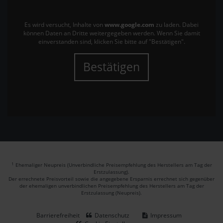
Es wird versucht, Inhalte von
www.google.com
zu laden. Dabei
können Daten an Dritte weitergegeben werden. Wenn Sie damit
einverstanden sind, klicken Sie bitte auf "Bestätigen".
Bestätigen
1
Ehemaliger Neupreis (Unverbindliche Preisempfehlung des Herstellers am Tag der
Erstzulassung).
Der errechnete Preisvorteil sowie die angegebene Ersparnis errechnet sich gegenüber
der ehemaligen unverbindlichen Preisempfehlung des Herstellers am Tag der
Erstzulassung (Neupreis).
Barrierefreiheit
Datenschutz
Impressum