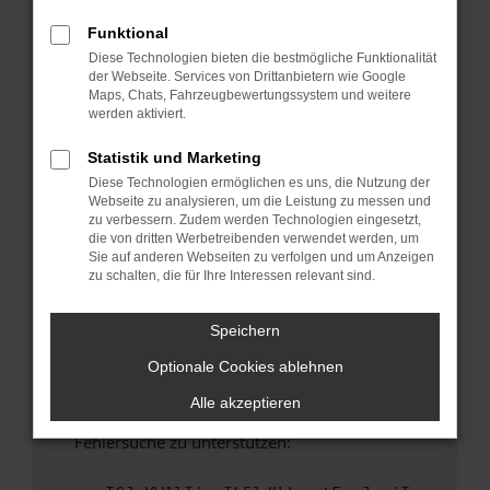
anderen Browser oder in einem privaten
Fenster?
Funktional
Diese Technologien bieten die bestmögliche Funktionalität
Starte dein Gerät neu.
der Webseite. Services von Drittanbietern wie Google
Das kann manchmal helfen, vorübergehende
Maps, Chats, Fahrzeugbewertungssystem und weitere
Probleme zu beheben.
werden aktiviert.
Stelle sicher, dass dein Browser und dein
Statistik und Marketing
Betriebssystem auf dem neuesten Stand
Diese Technologien ermöglichen es uns, die Nutzung der
sind.
Webseite zu analysieren, um die Leistung zu messen und
Veraltete Software birgt nicht nur ein
zu verbessern. Zudem werden Technologien eingesetzt,
Sicherheitsrisiko, sondern kann auch dazu
die von dritten Werbetreibenden verwendet werden, um
Sie auf anderen Webseiten zu verfolgen und um Anzeigen
führen, dass bestimmte Funktionen nicht mehr
zu schalten, die für Ihre Interessen relevant sind.
unterstützt werden.
Wende dich an den Webseitenbetreiber.
Speichern
Wenn du alle oben genannten Schritte versucht
Optionale Cookies ablehnen
hast, kontaktiere uns bitte. Wir werden
versuchen, das Problem zu beheben. Du kannst
Alle akzeptieren
uns diesen Text schicken, um uns bei der
Fehlersuche zu unterstützen: