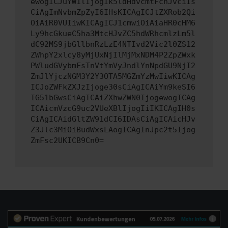
ewogICJuYW1lIjogIk5ldHdvcmtFcnJvciIs
CiAgImNvbmZpZyI6IHsKICAgICJtZXRob2Qi
OiAiR0VUIiwKICAgICJ1cmwiOiAiaHR0cHM6
Ly9hcGkueC5ha3MtcHJvZC5hdWRhcmlzLm5l
dC92MS9jbGllbnRzLzE4NTIvd2Vic2l0ZS12
ZWhpY2xlcy8yMjUxNjIlMjMxNDM4P2ZpZWxk
PWludGVybmFsTnVtYmVyJndlYnNpdGU9NjI2
ZmJlYjczNGM3Y2Y3OTA5MGZmYzMwIiwKICAg
ICJoZWFkZXJzIjoge30sCiAgICAiYm9keSI6
IG51bGwsCiAgICAiZXhwZWN0IjogewogICAg
ICAicmVzcG9uc2VUeXBlIjogIiIKICAgIH0s
CiAgICAidGltZW91dCI6IDAsCiAgICAicHJv
Z3Jlc3MiOiBudWxsLAogICAgInJpc2t5Ijog
ZmFsc2UKICB9Cn0=