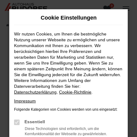
0
Zum
Hauptinhalt
Cookie Einstellungen
springen
Startseite
Fahrzeugangebote
Fahrzeugsuche
Wir nutzen Cookies, um Ihnen die bestmögliche
Nutzung unserer Webseite zu ermöglichen und unsere
Kommunikation mit Ihnen zu verbessern. Wir
berücksichtigen hierbei Ihre Präferenzen und
Fehler: Network Error
verarbeiten Daten für Marketing und Statistiken nur,
wenn Sie uns Ihre Einwilligung geben. Wenn Sie zu
Beim Laden ist ein Fehler aufgetreten.
einem späteren Zeitpunkt Ihre Meinung ändern, können
Hier sind ein paar Tipps, die dir helfen können:
Sie die Einwilligung jederzeit für die Zukunft widerrufen.
Weitere Informationen zum Umfang der
Überprüfe deine Firewall und deine
Datenverarbeitung finden Sie hier:
Internetverbindung.
Datenschutzerklärung
,
Cookie-Richtlinie
.
Laden andere Webseiten, zum Beispiel deine
Impressum
Suchmaschine?
Folgende Kategorien von Cookies werden von uns eingesetzt:
Prüfe deine Browsererweiterungen.
Manche Erweiterungen, wie Werbeblocker,
Essentiell
können das Laden bestimmter Seiten
Diese Technologien sind erforderlich, um die
verhindern. Funktioniert die Seite in einem
Kernfunktionalität der Webseite zu gewährleisten.