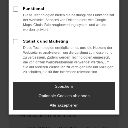
anderen Browser oder in einem privaten
Fenster?
Funktional
Diese Technologien bieten die bestmögliche Funktionalität
Starte dein Gerät neu.
der Webseite. Services von Drittanbietern wie Google
Das kann manchmal helfen, vorübergehende
Maps, Chats, Fahrzeugbewertungssystem und weitere
Probleme zu beheben.
werden aktiviert.
Stelle sicher, dass dein Browser und dein
Statistik und Marketing
Betriebssystem auf dem neuesten Stand
Diese Technologien ermöglichen es uns, die Nutzung der
sind.
Webseite zu analysieren, um die Leistung zu messen und
Veraltete Software birgt nicht nur ein
zu verbessern. Zudem werden Technologien eingesetzt,
Sicherheitsrisiko, sondern kann auch dazu
die von dritten Werbetreibenden verwendet werden, um
Sie auf anderen Webseiten zu verfolgen und um Anzeigen
führen, dass bestimmte Funktionen nicht mehr
zu schalten, die für Ihre Interessen relevant sind.
unterstützt werden.
Wende dich an den Webseitenbetreiber.
Speichern
Wenn du alle oben genannten Schritte versucht
Optionale Cookies ablehnen
hast, kontaktiere uns bitte. Wir werden
versuchen, das Problem zu beheben. Du kannst
Alle akzeptieren
uns diesen Text schicken, um uns bei der
Fehlersuche zu unterstützen: