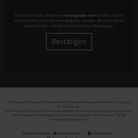
Es wird versucht, Inhalte von
www.google.com
zu laden. Dabei
können Daten an Dritte weitergegeben werden. Wenn Sie damit
einverstanden sind, klicken Sie bitte auf "Bestätigen".
Bestätigen
1
Ehemaliger Neupreis (Unverbindliche Preisempfehlung des Herstellers am Tag der
Erstzulassung).
Der errechnete Preisvorteil sowie die angegebene Ersparnis errechnet sich gegenüber
der ehemaligen unverbindlichen Preisempfehlung des Herstellers am Tag der
Erstzulassung (Neupreis).
Barrierefreiheit
Datenschutz
Impressum