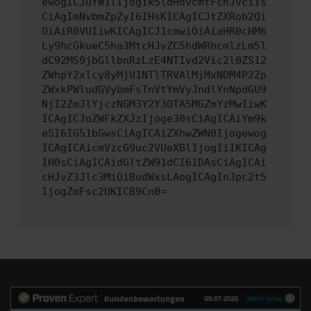
ewogICJuYW1lIjogIk5ldHdvcmtFcnJvciIs
CiAgImNvbmZpZyI6IHsKICAgICJtZXRob2Qi
OiAiR0VUIiwKICAgICJ1cmwiOiAiaHR0cHM6
Ly9hcGkueC5ha3MtcHJvZC5hdWRhcmlzLm5l
dC92MS9jbGllbnRzLzE4NTIvd2Vic2l0ZS12
ZWhpY2xlcy8yMjU1NTlTRVAlMjMxNDM4P2Zp
ZWxkPWludGVybmFsTnVtYmVyJndlYnNpdGU9
NjI2ZmJlYjczNGM3Y2Y3OTA5MGZmYzMwIiwK
ICAgICJoZWFkZXJzIjoge30sCiAgICAiYm9k
eSI6IG51bGwsCiAgICAiZXhwZWN0Ijogewog
ICAgICAicmVzcG9uc2VUeXBlIjogIiIKICAg
IH0sCiAgICAidGltZW91dCI6IDAsCiAgICAi
cHJvZ3Jlc3MiOiBudWxsLAogICAgInJpc2t5
IjogZmFsc2UKICB9Cn0=