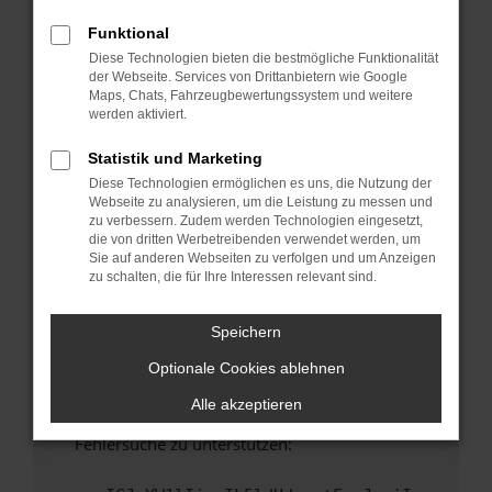
anderen Browser oder in einem privaten
Fenster?
Funktional
Diese Technologien bieten die bestmögliche Funktionalität
Starte dein Gerät neu.
der Webseite. Services von Drittanbietern wie Google
Das kann manchmal helfen, vorübergehende
Maps, Chats, Fahrzeugbewertungssystem und weitere
Probleme zu beheben.
werden aktiviert.
Stelle sicher, dass dein Browser und dein
Statistik und Marketing
Betriebssystem auf dem neuesten Stand
Diese Technologien ermöglichen es uns, die Nutzung der
sind.
Webseite zu analysieren, um die Leistung zu messen und
Veraltete Software birgt nicht nur ein
zu verbessern. Zudem werden Technologien eingesetzt,
Sicherheitsrisiko, sondern kann auch dazu
die von dritten Werbetreibenden verwendet werden, um
Sie auf anderen Webseiten zu verfolgen und um Anzeigen
führen, dass bestimmte Funktionen nicht mehr
zu schalten, die für Ihre Interessen relevant sind.
unterstützt werden.
Wende dich an den Webseitenbetreiber.
Speichern
Wenn du alle oben genannten Schritte versucht
Optionale Cookies ablehnen
hast, kontaktiere uns bitte. Wir werden
versuchen, das Problem zu beheben. Du kannst
Alle akzeptieren
uns diesen Text schicken, um uns bei der
Fehlersuche zu unterstützen: