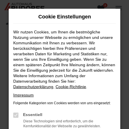
0
Zum
Hauptinhalt
Cookie Einstellungen
springen
Startseite
Fahrzeugangebote
Fahrzeugsuche
Wir nutzen Cookies, um Ihnen die bestmögliche
Nutzung unserer Webseite zu ermöglichen und unsere
Kommunikation mit Ihnen zu verbessern. Wir
berücksichtigen hierbei Ihre Präferenzen und
Fehler: Network Error
verarbeiten Daten für Marketing und Statistiken nur,
wenn Sie uns Ihre Einwilligung geben. Wenn Sie zu
Beim Laden ist ein Fehler aufgetreten.
einem späteren Zeitpunkt Ihre Meinung ändern, können
Hier sind ein paar Tipps, die dir helfen können:
Sie die Einwilligung jederzeit für die Zukunft widerrufen.
Weitere Informationen zum Umfang der
Überprüfe deine Firewall und deine
Datenverarbeitung finden Sie hier:
Internetverbindung.
Datenschutzerklärung
,
Cookie-Richtlinie
.
Laden andere Webseiten, zum Beispiel deine
Impressum
Suchmaschine?
Folgende Kategorien von Cookies werden von uns eingesetzt:
Prüfe deine Browsererweiterungen.
Manche Erweiterungen, wie Werbeblocker,
Essentiell
können das Laden bestimmter Seiten
Diese Technologien sind erforderlich, um die
verhindern. Funktioniert die Seite in einem
Kernfunktionalität der Webseite zu gewährleisten.