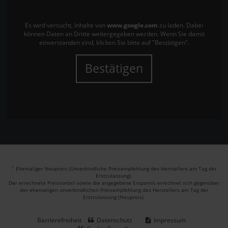
Es wird versucht, Inhalte von
www.google.com
zu laden. Dabei
können Daten an Dritte weitergegeben werden. Wenn Sie damit
einverstanden sind, klicken Sie bitte auf "Bestätigen".
Bestätigen
1
Ehemaliger Neupreis (Unverbindliche Preisempfehlung des Herstellers am Tag der
Erstzulassung).
Der errechnete Preisvorteil sowie die angegebene Ersparnis errechnet sich gegenüber
der ehemaligen unverbindlichen Preisempfehlung des Herstellers am Tag der
Erstzulassung (Neupreis).
Barrierefreiheit
Datenschutz
Impressum