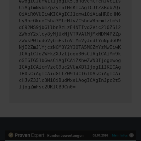
ewogICJuYW1lIjogIk5ldHdvcmtFcnJvciIs
CiAgImNvbmZpZyI6IHsKICAgICJtZXRob2Qi
OiAiR0VUIiwKICAgICJ1cmwiOiAiaHR0cHM6
Ly9hcGkueC5ha3MtcHJvZC5hdWRhcmlzLm5l
dC92MS9jbGllbnRzLzE4NTIvd2Vic2l0ZS12
ZWhpY2xlcy8yMjUxNjVTRVAlMjMxNDM4P2Zp
ZWxkPWludGVybmFsTnVtYmVyJndlYnNpdGU9
NjI2ZmJlYjczNGM3Y2Y3OTA5MGZmYzMwIiwK
ICAgICJoZWFkZXJzIjoge30sCiAgICAiYm9k
eSI6IG51bGwsCiAgICAiZXhwZWN0Ijogewog
ICAgICAicmVzcG9uc2VUeXBlIjogIiIKICAg
IH0sCiAgICAidGltZW91dCI6IDAsCiAgICAi
cHJvZ3Jlc3MiOiBudWxsLAogICAgInJpc2t5
IjogZmFsc2UKICB9Cn0=