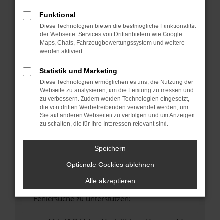
anderen Browser oder in einem privaten
Fenster?
Funktional
Diese Technologien bieten die bestmögliche Funktionalität
Starte dein Gerät neu.
der Webseite. Services von Drittanbietern wie Google
Das kann manchmal helfen, vorübergehende
Maps, Chats, Fahrzeugbewertungssystem und weitere
Probleme zu beheben.
werden aktiviert.
Stelle sicher, dass dein Browser und dein
Statistik und Marketing
Betriebssystem auf dem neuesten Stand
Diese Technologien ermöglichen es uns, die Nutzung der
sind.
Webseite zu analysieren, um die Leistung zu messen und
Veraltete Software birgt nicht nur ein
zu verbessern. Zudem werden Technologien eingesetzt,
Sicherheitsrisiko, sondern kann auch dazu
die von dritten Werbetreibenden verwendet werden, um
Sie auf anderen Webseiten zu verfolgen und um Anzeigen
führen, dass bestimmte Funktionen nicht mehr
zu schalten, die für Ihre Interessen relevant sind.
unterstützt werden.
Wende dich an den Webseitenbetreiber.
Speichern
Wenn du alle oben genannten Schritte versucht
Optionale Cookies ablehnen
hast, kontaktiere uns bitte. Wir werden
versuchen, das Problem zu beheben. Du kannst
Alle akzeptieren
uns diesen Text schicken, um uns bei der
Fehlersuche zu unterstützen: