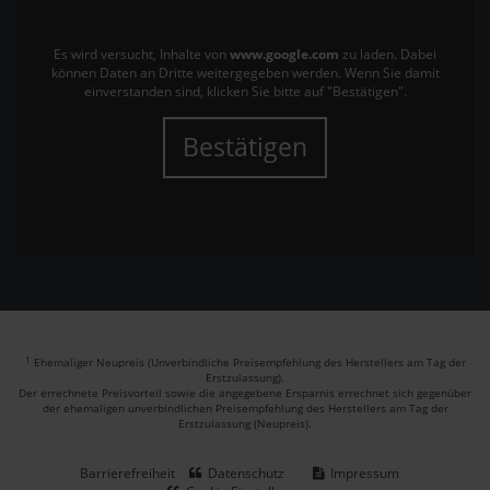
Es wird versucht, Inhalte von
www.google.com
zu laden. Dabei
können Daten an Dritte weitergegeben werden. Wenn Sie damit
einverstanden sind, klicken Sie bitte auf "Bestätigen".
Bestätigen
1
Ehemaliger Neupreis (Unverbindliche Preisempfehlung des Herstellers am Tag der
Erstzulassung).
Der errechnete Preisvorteil sowie die angegebene Ersparnis errechnet sich gegenüber
der ehemaligen unverbindlichen Preisempfehlung des Herstellers am Tag der
Erstzulassung (Neupreis).
Barrierefreiheit
Datenschutz
Impressum