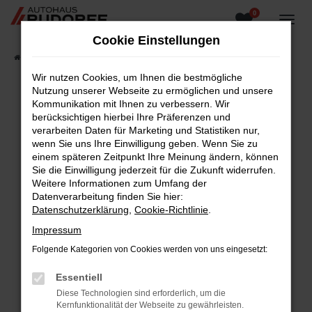
0
Zum
Hauptinhalt
Cookie Einstellungen
springen
Startseite
Fahrzeugangebote
Fahrzeugsuche
Wir nutzen Cookies, um Ihnen die bestmögliche
Nutzung unserer Webseite zu ermöglichen und unsere
Kommunikation mit Ihnen zu verbessern. Wir
berücksichtigen hierbei Ihre Präferenzen und
Fehler: Network Error
verarbeiten Daten für Marketing und Statistiken nur,
wenn Sie uns Ihre Einwilligung geben. Wenn Sie zu
Beim Laden ist ein Fehler aufgetreten.
einem späteren Zeitpunkt Ihre Meinung ändern, können
Hier sind ein paar Tipps, die dir helfen können:
Sie die Einwilligung jederzeit für die Zukunft widerrufen.
Weitere Informationen zum Umfang der
Überprüfe deine Firewall und deine
Datenverarbeitung finden Sie hier:
Internetverbindung.
Datenschutzerklärung
,
Cookie-Richtlinie
.
Laden andere Webseiten, zum Beispiel deine
Impressum
Suchmaschine?
Folgende Kategorien von Cookies werden von uns eingesetzt:
Prüfe deine Browsererweiterungen.
Manche Erweiterungen, wie Werbeblocker,
Essentiell
können das Laden bestimmter Seiten
Diese Technologien sind erforderlich, um die
verhindern. Funktioniert die Seite in einem
Kernfunktionalität der Webseite zu gewährleisten.