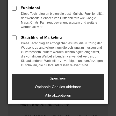
anderen Browser oder in einem privaten
Fenster?
Funktional
Diese Technologien bieten die bestmögliche Funktionalität
Starte dein Gerät neu.
der Webseite. Services von Drittanbietern wie Google
Das kann manchmal helfen, vorübergehende
Maps, Chats, Fahrzeugbewertungssystem und weitere
Probleme zu beheben.
werden aktiviert.
Stelle sicher, dass dein Browser und dein
Statistik und Marketing
Betriebssystem auf dem neuesten Stand
Diese Technologien ermöglichen es uns, die Nutzung der
sind.
Webseite zu analysieren, um die Leistung zu messen und
Veraltete Software birgt nicht nur ein
zu verbessern. Zudem werden Technologien eingesetzt,
Sicherheitsrisiko, sondern kann auch dazu
die von dritten Werbetreibenden verwendet werden, um
Sie auf anderen Webseiten zu verfolgen und um Anzeigen
führen, dass bestimmte Funktionen nicht mehr
zu schalten, die für Ihre Interessen relevant sind.
unterstützt werden.
Wende dich an den Webseitenbetreiber.
Speichern
Wenn du alle oben genannten Schritte versucht
Optionale Cookies ablehnen
hast, kontaktiere uns bitte. Wir werden
versuchen, das Problem zu beheben. Du kannst
Alle akzeptieren
uns diesen Text schicken, um uns bei der
Fehlersuche zu unterstützen: