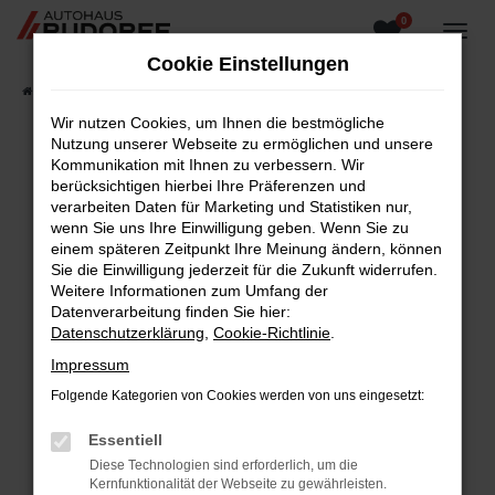
0
Zum
Hauptinhalt
Cookie Einstellungen
springen
Startseite
Fahrzeugangebote
Fahrzeugsuche
Wir nutzen Cookies, um Ihnen die bestmögliche
Nutzung unserer Webseite zu ermöglichen und unsere
Kommunikation mit Ihnen zu verbessern. Wir
berücksichtigen hierbei Ihre Präferenzen und
Fehler: Network Error
verarbeiten Daten für Marketing und Statistiken nur,
wenn Sie uns Ihre Einwilligung geben. Wenn Sie zu
Beim Laden ist ein Fehler aufgetreten.
einem späteren Zeitpunkt Ihre Meinung ändern, können
Hier sind ein paar Tipps, die dir helfen können:
Sie die Einwilligung jederzeit für die Zukunft widerrufen.
Weitere Informationen zum Umfang der
Überprüfe deine Firewall und deine
Datenverarbeitung finden Sie hier:
Internetverbindung.
Datenschutzerklärung
,
Cookie-Richtlinie
.
Laden andere Webseiten, zum Beispiel deine
Impressum
Suchmaschine?
Folgende Kategorien von Cookies werden von uns eingesetzt:
Prüfe deine Browsererweiterungen.
Manche Erweiterungen, wie Werbeblocker,
Essentiell
können das Laden bestimmter Seiten
Diese Technologien sind erforderlich, um die
verhindern. Funktioniert die Seite in einem
Kernfunktionalität der Webseite zu gewährleisten.