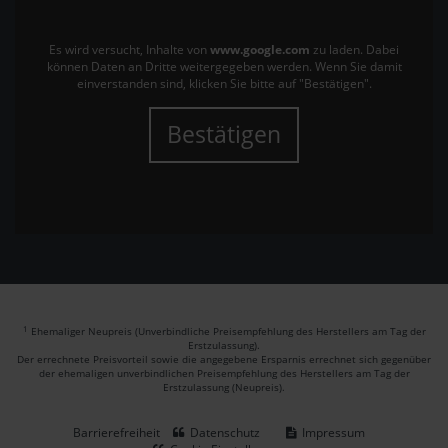
Es wird versucht, Inhalte von
www.google.com
zu laden. Dabei
können Daten an Dritte weitergegeben werden. Wenn Sie damit
einverstanden sind, klicken Sie bitte auf "Bestätigen".
Bestätigen
1
Ehemaliger Neupreis (Unverbindliche Preisempfehlung des Herstellers am Tag der
Erstzulassung).
Der errechnete Preisvorteil sowie die angegebene Ersparnis errechnet sich gegenüber
der ehemaligen unverbindlichen Preisempfehlung des Herstellers am Tag der
Erstzulassung (Neupreis).
Barrierefreiheit
Datenschutz
Impressum