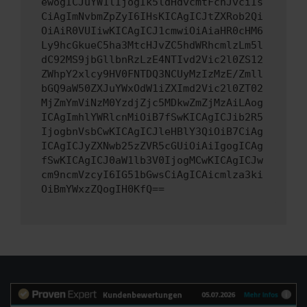
ewogICJuYW1lIjogIk5ldHdvcmtFcnJvciIs
CiAgImNvbmZpZyI6IHsKICAgICJtZXRob2Qi
OiAiR0VUIiwKICAgICJ1cmwiOiAiaHR0cHM6
Ly9hcGkueC5ha3MtcHJvZC5hdWRhcmlzLm5l
dC92MS9jbGllbnRzLzE4NTIvd2Vic2l0ZS12
ZWhpY2xlcy9HV0FNTDQ3NCUyMzIzMzE/Zmll
bGQ9aW50ZXJuYWxOdW1iZXImd2Vic2l0ZT02
MjZmYmViNzM0YzdjZjc5MDkwZmZjMzAiLAog
ICAgImhlYWRlcnMiOiB7fSwKICAgICJib2R5
IjogbnVsbCwKICAgICJleHBlY3QiOiB7CiAg
ICAgICJyZXNwb25zZVR5cGUiOiAiIgogICAg
fSwKICAgICJ0aW1lb3V0IjogMCwKICAgICJw
cm9ncmVzcyI6IG51bGwsCiAgICAicmlza3ki
OiBmYWxzZQogIH0KfQ==