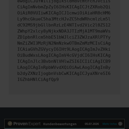
ewogICJuYW1lIjogIk5ldHdvcmtFcnJvciIs
CiAgImNvbmZpZyI6IHsKICAgICJtZXRob2Qi
OiAiR0VUIiwKICAgICJ1cmwiOiAiaHR0cHM6
Ly9hcGkueC5ha3MtcHJvZC5hdWRhcmlzLm5l
dC92MS9jbGllbnRzLzE4NTIvd2Vic2l0ZS12
ZWhpY2xlcy8yNjkxNDA3JTIzMjA1MT9maWVs
ZD1pbnRlcm5hbE51bWJlciZ3ZWJzaXRlPTYy
NmZiZWI3MzRjN2NmNzkwOTBmZmMzMCIsCiAg
ICAiaGVhZGVycyI6IHt9LAogICAgImJvZHki
OiBudWxsLAogICAgImV4cGVjdCI6IHsKICAg
ICAgInJlc3BvbnNlVHlwZSI6ICIiCiAgICB9
LAogICAgInRpbWVvdXQiOiAwLAogICAgInBy
b2dyZXNzIjogbnVsbCwKICAgICJyaXNreSI6
IGZhbHNlCiAgfQp9