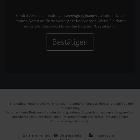
Es wird versucht, Inhalte von
www.google.com
zu laden. Dabei
können Daten an Dritte weitergegeben werden. Wenn Sie damit
einverstanden sind, klicken Sie bitte auf "Bestätigen".
Bestätigen
1
Ehemaliger Neupreis (Unverbindliche Preisempfehlung des Herstellers am Tag der
Erstzulassung).
Der errechnete Preisvorteil sowie die angegebene Ersparnis errechnet sich gegenüber
der ehemaligen unverbindlichen Preisempfehlung des Herstellers am Tag der
Erstzulassung (Neupreis).
Barrierefreiheit
Datenschutz
Impressum