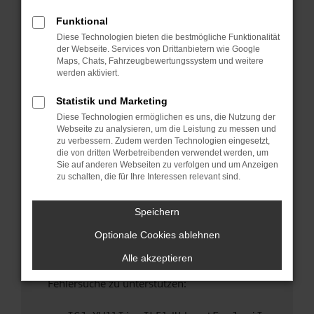
anderen Browser oder in einem privaten
Fenster?
Funktional
Diese Technologien bieten die bestmögliche Funktionalität
Starte dein Gerät neu.
der Webseite. Services von Drittanbietern wie Google
Das kann manchmal helfen, vorübergehende
Maps, Chats, Fahrzeugbewertungssystem und weitere
Probleme zu beheben.
werden aktiviert.
Stelle sicher, dass dein Browser und dein
Statistik und Marketing
Betriebssystem auf dem neuesten Stand
Diese Technologien ermöglichen es uns, die Nutzung der
sind.
Webseite zu analysieren, um die Leistung zu messen und
Veraltete Software birgt nicht nur ein
zu verbessern. Zudem werden Technologien eingesetzt,
Sicherheitsrisiko, sondern kann auch dazu
die von dritten Werbetreibenden verwendet werden, um
Sie auf anderen Webseiten zu verfolgen und um Anzeigen
führen, dass bestimmte Funktionen nicht mehr
zu schalten, die für Ihre Interessen relevant sind.
unterstützt werden.
Wende dich an den Webseitenbetreiber.
Speichern
Wenn du alle oben genannten Schritte versucht
Optionale Cookies ablehnen
hast, kontaktiere uns bitte. Wir werden
versuchen, das Problem zu beheben. Du kannst
Alle akzeptieren
uns diesen Text schicken, um uns bei der
Fehlersuche zu unterstützen: