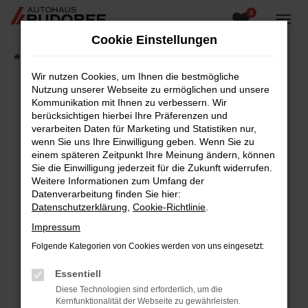
0
Zum
Hauptinhalt
Cookie Einstellungen
springen
Startseite
Fahrzeugangebote
Fahrzeugsuche
Wir nutzen Cookies, um Ihnen die bestmögliche
Nutzung unserer Webseite zu ermöglichen und unsere
Kommunikation mit Ihnen zu verbessern. Wir
berücksichtigen hierbei Ihre Präferenzen und
Fehler: Network Error
verarbeiten Daten für Marketing und Statistiken nur,
wenn Sie uns Ihre Einwilligung geben. Wenn Sie zu
Beim Laden ist ein Fehler aufgetreten.
einem späteren Zeitpunkt Ihre Meinung ändern, können
Hier sind ein paar Tipps, die dir helfen können:
Sie die Einwilligung jederzeit für die Zukunft widerrufen.
Weitere Informationen zum Umfang der
Überprüfe deine Firewall und deine
Datenverarbeitung finden Sie hier:
Internetverbindung.
Datenschutzerklärung
,
Cookie-Richtlinie
.
Laden andere Webseiten, zum Beispiel deine
Impressum
Suchmaschine?
Folgende Kategorien von Cookies werden von uns eingesetzt:
Prüfe deine Browsererweiterungen.
Manche Erweiterungen, wie Werbeblocker,
Essentiell
können das Laden bestimmter Seiten
Diese Technologien sind erforderlich, um die
verhindern. Funktioniert die Seite in einem
Kernfunktionalität der Webseite zu gewährleisten.