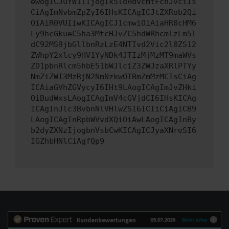
ewogICJuYW1lIjogIk5ldHdvcmtFcnJvciIs
CiAgImNvbmZpZyI6IHsKICAgICJtZXRob2Qi
OiAiR0VUIiwKICAgICJ1cmwiOiAiaHR0cHM6
Ly9hcGkueC5ha3MtcHJvZC5hdWRhcmlzLm5l
dC92MS9jbGllbnRzLzE4NTIvd2Vic2l0ZS12
ZWhpY2xlcy9HV1YyNDk4JTIzMjMzMT9maWVs
ZD1pbnRlcm5hbE51bWJlciZ3ZWJzaXRlPTYy
NmZiZWI3MzRjN2NmNzkwOTBmZmMzMCIsCiAg
ICAiaGVhZGVycyI6IHt9LAogICAgImJvZHki
OiBudWxsLAogICAgImV4cGVjdCI6IHsKICAg
ICAgInJlc3BvbnNlVHlwZSI6ICIiCiAgICB9
LAogICAgInRpbWVvdXQiOiAwLAogICAgInBy
b2dyZXNzIjogbnVsbCwKICAgICJyaXNreSI6
IGZhbHNlCiAgfQp9