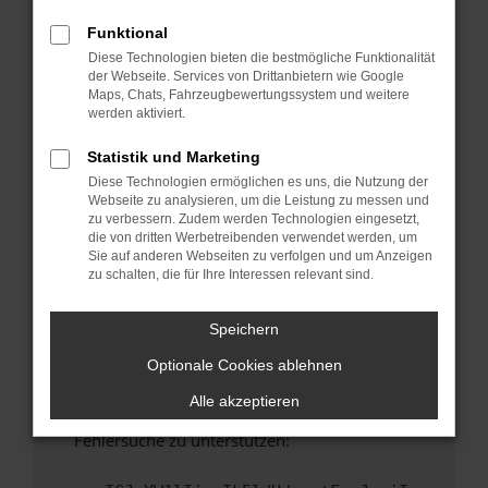
anderen Browser oder in einem privaten
Fenster?
Funktional
Diese Technologien bieten die bestmögliche Funktionalität
Starte dein Gerät neu.
der Webseite. Services von Drittanbietern wie Google
Das kann manchmal helfen, vorübergehende
Maps, Chats, Fahrzeugbewertungssystem und weitere
Probleme zu beheben.
werden aktiviert.
Stelle sicher, dass dein Browser und dein
Statistik und Marketing
Betriebssystem auf dem neuesten Stand
Diese Technologien ermöglichen es uns, die Nutzung der
sind.
Webseite zu analysieren, um die Leistung zu messen und
Veraltete Software birgt nicht nur ein
zu verbessern. Zudem werden Technologien eingesetzt,
Sicherheitsrisiko, sondern kann auch dazu
die von dritten Werbetreibenden verwendet werden, um
Sie auf anderen Webseiten zu verfolgen und um Anzeigen
führen, dass bestimmte Funktionen nicht mehr
zu schalten, die für Ihre Interessen relevant sind.
unterstützt werden.
Wende dich an den Webseitenbetreiber.
Speichern
Wenn du alle oben genannten Schritte versucht
Optionale Cookies ablehnen
hast, kontaktiere uns bitte. Wir werden
versuchen, das Problem zu beheben. Du kannst
Alle akzeptieren
uns diesen Text schicken, um uns bei der
Fehlersuche zu unterstützen: