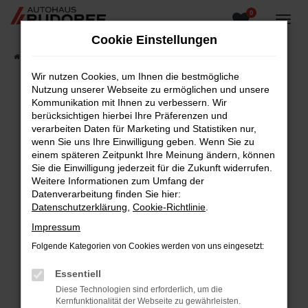
0
Zum
Hauptinhalt
Cookie Einstellungen
springen
Startseite
Fahrzeugangebote
Fahrzeugsuche
Wir nutzen Cookies, um Ihnen die bestmögliche
Nutzung unserer Webseite zu ermöglichen und unsere
Kommunikation mit Ihnen zu verbessern. Wir
berücksichtigen hierbei Ihre Präferenzen und
Fehler: Network Error
verarbeiten Daten für Marketing und Statistiken nur,
wenn Sie uns Ihre Einwilligung geben. Wenn Sie zu
Beim Laden ist ein Fehler aufgetreten.
einem späteren Zeitpunkt Ihre Meinung ändern, können
Hier sind ein paar Tipps, die dir helfen können:
Sie die Einwilligung jederzeit für die Zukunft widerrufen.
Weitere Informationen zum Umfang der
Überprüfe deine Firewall und deine
Datenverarbeitung finden Sie hier:
Internetverbindung.
Datenschutzerklärung
,
Cookie-Richtlinie
.
Laden andere Webseiten, zum Beispiel deine
Impressum
Suchmaschine?
Folgende Kategorien von Cookies werden von uns eingesetzt:
Prüfe deine Browsererweiterungen.
Manche Erweiterungen, wie Werbeblocker,
Essentiell
können das Laden bestimmter Seiten
Diese Technologien sind erforderlich, um die
verhindern. Funktioniert die Seite in einem
Kernfunktionalität der Webseite zu gewährleisten.