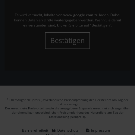
Es wird versucht, Inhalte von
www.google.com
zu laden. Dabei
können Daten an Dritte weitergegeben werden. Wenn Sie damit
einverstanden sind, klicken Sie bitte auf "Bestätigen".
Bestätigen
1
Ehemaliger Neupreis (Unverbindliche Preisempfehlung des Herstellers am Tag der
Erstzulassung).
Der errechnete Preisvorteil sowie die angegebene Ersparnis errechnet sich gegenüber
der ehemaligen unverbindlichen Preisempfehlung des Herstellers am Tag der
Erstzulassung (Neupreis).
Barrierefreiheit
Datenschutz
Impressum