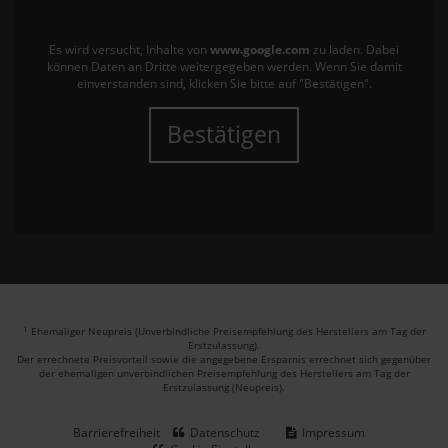
Es wird versucht, Inhalte von
www.google.com
zu laden. Dabei
können Daten an Dritte weitergegeben werden. Wenn Sie damit
einverstanden sind, klicken Sie bitte auf "Bestätigen".
Bestätigen
1
Ehemaliger Neupreis (Unverbindliche Preisempfehlung des Herstellers am Tag der
Erstzulassung).
Der errechnete Preisvorteil sowie die angegebene Ersparnis errechnet sich gegenüber
der ehemaligen unverbindlichen Preisempfehlung des Herstellers am Tag der
Erstzulassung (Neupreis).
Barrierefreiheit
Datenschutz
Impressum