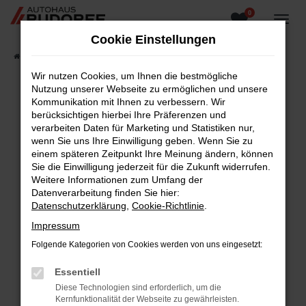
0
Zum
Hauptinhalt
Cookie Einstellungen
springen
Startseite
Fahrzeugangebote
Fahrzeugsuche
Wir nutzen Cookies, um Ihnen die bestmögliche
Nutzung unserer Webseite zu ermöglichen und unsere
Kommunikation mit Ihnen zu verbessern. Wir
berücksichtigen hierbei Ihre Präferenzen und
Fehler: Network Error
verarbeiten Daten für Marketing und Statistiken nur,
wenn Sie uns Ihre Einwilligung geben. Wenn Sie zu
Beim Laden ist ein Fehler aufgetreten.
einem späteren Zeitpunkt Ihre Meinung ändern, können
Hier sind ein paar Tipps, die dir helfen können:
Sie die Einwilligung jederzeit für die Zukunft widerrufen.
Weitere Informationen zum Umfang der
Überprüfe deine Firewall und deine
Datenverarbeitung finden Sie hier:
Internetverbindung.
Datenschutzerklärung
,
Cookie-Richtlinie
.
Laden andere Webseiten, zum Beispiel deine
Impressum
Suchmaschine?
Folgende Kategorien von Cookies werden von uns eingesetzt:
Prüfe deine Browsererweiterungen.
Manche Erweiterungen, wie Werbeblocker,
Essentiell
können das Laden bestimmter Seiten
Diese Technologien sind erforderlich, um die
verhindern. Funktioniert die Seite in einem
Kernfunktionalität der Webseite zu gewährleisten.