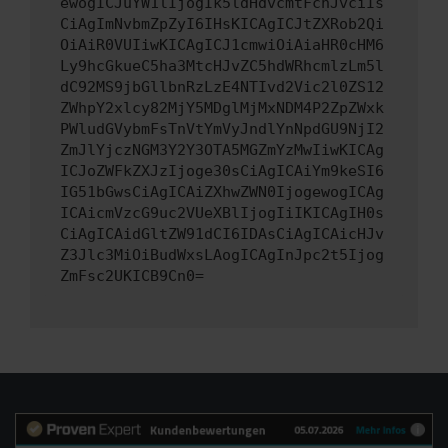
ewogICJuYW1lIjogIk5ldHdvcmtFcnJvciIs
CiAgImNvbmZpZyI6IHsKICAgICJtZXRob2Qi
OiAiR0VUIiwKICAgICJ1cmwiOiAiaHR0cHM6
Ly9hcGkueC5ha3MtcHJvZC5hdWRhcmlzLm5l
dC92MS9jbGllbnRzLzE4NTIvd2Vic2l0ZS12
ZWhpY2xlcy82MjY5MDglMjMxNDM4P2ZpZWxk
PWludGVybmFsTnVtYmVyJndlYnNpdGU9NjI2
ZmJlYjczNGM3Y2Y3OTA5MGZmYzMwIiwKICAg
ICJoZWFkZXJzIjoge30sCiAgICAiYm9keSI6
IG51bGwsCiAgICAiZXhwZWN0IjogewogICAg
ICAicmVzcG9uc2VUeXBlIjogIiIKICAgIH0s
CiAgICAidGltZW91dCI6IDAsCiAgICAicHJv
Z3Jlc3MiOiBudWxsLAogICAgInJpc2t5Ijog
ZmFsc2UKICB9Cn0=