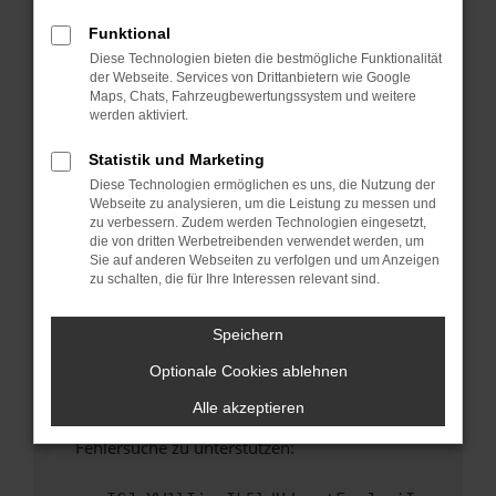
anderen Browser oder in einem privaten
Fenster?
Funktional
Diese Technologien bieten die bestmögliche Funktionalität
Starte dein Gerät neu.
der Webseite. Services von Drittanbietern wie Google
Das kann manchmal helfen, vorübergehende
Maps, Chats, Fahrzeugbewertungssystem und weitere
Probleme zu beheben.
werden aktiviert.
Stelle sicher, dass dein Browser und dein
Statistik und Marketing
Betriebssystem auf dem neuesten Stand
Diese Technologien ermöglichen es uns, die Nutzung der
sind.
Webseite zu analysieren, um die Leistung zu messen und
Veraltete Software birgt nicht nur ein
zu verbessern. Zudem werden Technologien eingesetzt,
Sicherheitsrisiko, sondern kann auch dazu
die von dritten Werbetreibenden verwendet werden, um
Sie auf anderen Webseiten zu verfolgen und um Anzeigen
führen, dass bestimmte Funktionen nicht mehr
zu schalten, die für Ihre Interessen relevant sind.
unterstützt werden.
Wende dich an den Webseitenbetreiber.
Speichern
Wenn du alle oben genannten Schritte versucht
Optionale Cookies ablehnen
hast, kontaktiere uns bitte. Wir werden
versuchen, das Problem zu beheben. Du kannst
Alle akzeptieren
uns diesen Text schicken, um uns bei der
Fehlersuche zu unterstützen: