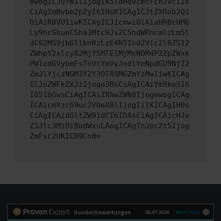
ewogICJuYW1lIjogIk5ldHdvcmtFcnJvciIs
CiAgImNvbmZpZyI6IHsKICAgICJtZXRob2Qi
OiAiR0VUIiwKICAgICJ1cmwiOiAiaHR0cHM6
Ly9hcGkueC5ha3MtcHJvZC5hdWRhcmlzLm5l
dC92MS9jbGllbnRzLzE4NTIvd2Vic2l0ZS12
ZWhpY2xlcy82MjY5MTElMjMxNDM4P2ZpZWxk
PWludGVybmFsTnVtYmVyJndlYnNpdGU9NjI2
ZmJlYjczNGM3Y2Y3OTA5MGZmYzMwIiwKICAg
ICJoZWFkZXJzIjoge30sCiAgICAiYm9keSI6
IG51bGwsCiAgICAiZXhwZWN0IjogewogICAg
ICAicmVzcG9uc2VUeXBlIjogIiIKICAgIH0s
CiAgICAidGltZW91dCI6IDAsCiAgICAicHJv
Z3Jlc3MiOiBudWxsLAogICAgInJpc2t5Ijog
ZmFsc2UKICB9Cn0=