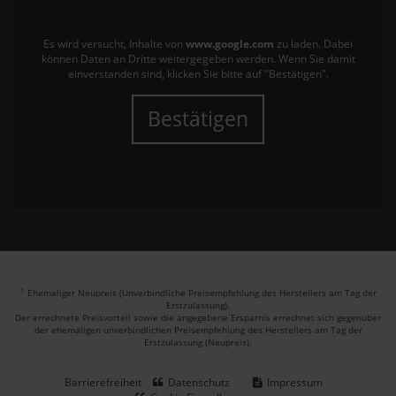
Es wird versucht, Inhalte von
www.google.com
zu laden. Dabei
können Daten an Dritte weitergegeben werden. Wenn Sie damit
einverstanden sind, klicken Sie bitte auf "Bestätigen".
Bestätigen
1
Ehemaliger Neupreis (Unverbindliche Preisempfehlung des Herstellers am Tag der
Erstzulassung).
Der errechnete Preisvorteil sowie die angegebene Ersparnis errechnet sich gegenüber
der ehemaligen unverbindlichen Preisempfehlung des Herstellers am Tag der
Erstzulassung (Neupreis).
Barrierefreiheit
Datenschutz
Impressum