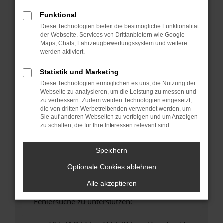
anderen Browser oder in einem privaten
Fenster?
Funktional
Diese Technologien bieten die bestmögliche Funktionalität
Starte dein Gerät neu.
der Webseite. Services von Drittanbietern wie Google
Das kann manchmal helfen, vorübergehende
Maps, Chats, Fahrzeugbewertungssystem und weitere
Probleme zu beheben.
werden aktiviert.
Stelle sicher, dass dein Browser und dein
Statistik und Marketing
Betriebssystem auf dem neuesten Stand
Diese Technologien ermöglichen es uns, die Nutzung der
sind.
Webseite zu analysieren, um die Leistung zu messen und
Veraltete Software birgt nicht nur ein
zu verbessern. Zudem werden Technologien eingesetzt,
Sicherheitsrisiko, sondern kann auch dazu
die von dritten Werbetreibenden verwendet werden, um
Sie auf anderen Webseiten zu verfolgen und um Anzeigen
führen, dass bestimmte Funktionen nicht mehr
zu schalten, die für Ihre Interessen relevant sind.
unterstützt werden.
Wende dich an den Webseitenbetreiber.
Speichern
Wenn du alle oben genannten Schritte versucht
Optionale Cookies ablehnen
hast, kontaktiere uns bitte. Wir werden
versuchen, das Problem zu beheben. Du kannst
Alle akzeptieren
uns diesen Text schicken, um uns bei der
Fehlersuche zu unterstützen: