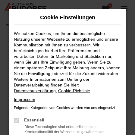
0
Zum
Hauptinhalt
Cookie Einstellungen
springen
Startseite
Fahrzeugangebote
Fahrzeugsuche
Wir nutzen Cookies, um Ihnen die bestmögliche
Nutzung unserer Webseite zu ermöglichen und unsere
Kommunikation mit Ihnen zu verbessern. Wir
berücksichtigen hierbei Ihre Präferenzen und
Fehler: Network Error
verarbeiten Daten für Marketing und Statistiken nur,
wenn Sie uns Ihre Einwilligung geben. Wenn Sie zu
Beim Laden ist ein Fehler aufgetreten.
einem späteren Zeitpunkt Ihre Meinung ändern, können
Hier sind ein paar Tipps, die dir helfen können:
Sie die Einwilligung jederzeit für die Zukunft widerrufen.
Weitere Informationen zum Umfang der
Überprüfe deine Firewall und deine
Datenverarbeitung finden Sie hier:
Internetverbindung.
Datenschutzerklärung
,
Cookie-Richtlinie
.
Laden andere Webseiten, zum Beispiel deine
Impressum
Suchmaschine?
Folgende Kategorien von Cookies werden von uns eingesetzt:
Prüfe deine Browsererweiterungen.
Manche Erweiterungen, wie Werbeblocker,
Essentiell
können das Laden bestimmter Seiten
Diese Technologien sind erforderlich, um die
verhindern. Funktioniert die Seite in einem
Kernfunktionalität der Webseite zu gewährleisten.