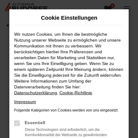
0
Zum
Hauptinhalt
Cookie Einstellungen
springen
Startseite
Fahrzeugangebote
Fahrzeugsuche
Wir nutzen Cookies, um Ihnen die bestmögliche
Nutzung unserer Webseite zu ermöglichen und unsere
Kommunikation mit Ihnen zu verbessern. Wir
berücksichtigen hierbei Ihre Präferenzen und
Fehler: Network Error
verarbeiten Daten für Marketing und Statistiken nur,
wenn Sie uns Ihre Einwilligung geben. Wenn Sie zu
Beim Laden ist ein Fehler aufgetreten.
einem späteren Zeitpunkt Ihre Meinung ändern, können
Hier sind ein paar Tipps, die dir helfen können:
Sie die Einwilligung jederzeit für die Zukunft widerrufen.
Weitere Informationen zum Umfang der
Überprüfe deine Firewall und deine
Datenverarbeitung finden Sie hier:
Internetverbindung.
Datenschutzerklärung
,
Cookie-Richtlinie
.
Laden andere Webseiten, zum Beispiel deine
Impressum
Suchmaschine?
Folgende Kategorien von Cookies werden von uns eingesetzt:
Prüfe deine Browsererweiterungen.
Manche Erweiterungen, wie Werbeblocker,
Essentiell
können das Laden bestimmter Seiten
Diese Technologien sind erforderlich, um die
verhindern. Funktioniert die Seite in einem
Kernfunktionalität der Webseite zu gewährleisten.