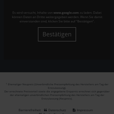
Es wird versucht, Inhalte von
www.google.com
zu laden. Dabei
können Daten an Dritte weitergegeben werden. Wenn Sie damit
einverstanden sind, klicken Sie bitte auf "Bestätigen".
Bestätigen
1
Ehemaliger Neupreis (Unverbindliche Preisempfehlung des Herstellers am Tag der
Erstzulassung).
Der errechnete Preisvorteil sowie die angegebene Ersparnis errechnet sich gegenüber
der ehemaligen unverbindlichen Preisempfehlung des Herstellers am Tag der
Erstzulassung (Neupreis).
Barrierefreiheit
Datenschutz
Impressum