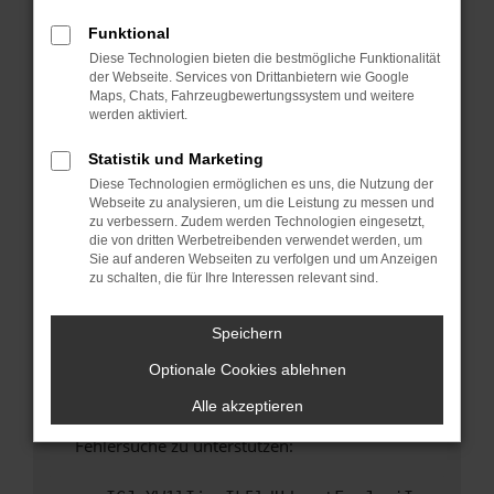
anderen Browser oder in einem privaten
Fenster?
Funktional
Diese Technologien bieten die bestmögliche Funktionalität
Starte dein Gerät neu.
der Webseite. Services von Drittanbietern wie Google
Das kann manchmal helfen, vorübergehende
Maps, Chats, Fahrzeugbewertungssystem und weitere
Probleme zu beheben.
werden aktiviert.
Stelle sicher, dass dein Browser und dein
Statistik und Marketing
Betriebssystem auf dem neuesten Stand
Diese Technologien ermöglichen es uns, die Nutzung der
sind.
Webseite zu analysieren, um die Leistung zu messen und
Veraltete Software birgt nicht nur ein
zu verbessern. Zudem werden Technologien eingesetzt,
Sicherheitsrisiko, sondern kann auch dazu
die von dritten Werbetreibenden verwendet werden, um
Sie auf anderen Webseiten zu verfolgen und um Anzeigen
führen, dass bestimmte Funktionen nicht mehr
zu schalten, die für Ihre Interessen relevant sind.
unterstützt werden.
Wende dich an den Webseitenbetreiber.
Speichern
Wenn du alle oben genannten Schritte versucht
Optionale Cookies ablehnen
hast, kontaktiere uns bitte. Wir werden
versuchen, das Problem zu beheben. Du kannst
Alle akzeptieren
uns diesen Text schicken, um uns bei der
Fehlersuche zu unterstützen: