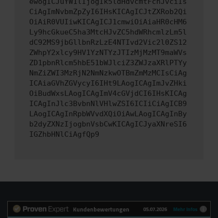
ewogICJuYW1lIjogIk5ldHdvcmtFcnJvciIs
CiAgImNvbmZpZyI6IHsKICAgICJtZXRob2Qi
OiAiR0VUIiwKICAgICJ1cmwiOiAiaHR0cHM6
Ly9hcGkueC5ha3MtcHJvZC5hdWRhcmlzLm5l
dC92MS9jbGllbnRzLzE4NTIvd2Vic2l0ZS12
ZWhpY2xlcy9HV1YzNTYzJTIzMjMzMT9maWVs
ZD1pbnRlcm5hbE51bWJlciZ3ZWJzaXRlPTYy
NmZiZWI3MzRjN2NmNzkwOTBmZmMzMCIsCiAg
ICAiaGVhZGVycyI6IHt9LAogICAgImJvZHki
OiBudWxsLAogICAgImV4cGVjdCI6IHsKICAg
ICAgInJlc3BvbnNlVHlwZSI6ICIiCiAgICB9
LAogICAgInRpbWVvdXQiOiAwLAogICAgInBy
b2dyZXNzIjogbnVsbCwKICAgICJyaXNreSI6
IGZhbHNlCiAgfQp9