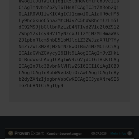
ewogICJuYW1lIjogIk5ldHdvcmtFcnJvciIs
CiAgImNvbmZpZyI6IHsKICAgICJtZXRob2Qi
OiAiR0VUIiwKICAgICJ1cmwiOiAiaHR0cHM6
Ly9hcGkueC5ha3MtcHJvZC5hdWRhcmlzLm5l
dC92MS9jbGllbnRzLzE4NTIvd2Vic2l0ZS12
ZWhpY2xlcy9HV1YyNzcxJTIzMjMzMT9maWVs
ZD1pbnRlcm5hbE51bWJlciZ3ZWJzaXRlPTYy
NmZiZWI3MzRjN2NmNzkwOTBmZmMzMCIsCiAg
ICAiaGVhZGVycyI6IHt9LAogICAgImJvZHki
OiBudWxsLAogICAgImV4cGVjdCI6IHsKICAg
ICAgInJlc3BvbnNlVHlwZSI6ICIiCiAgICB9
LAogICAgInRpbWVvdXQiOiAwLAogICAgInBy
b2dyZXNzIjogbnVsbCwKICAgICJyaXNreSI6
IGZhbHNlCiAgfQp9