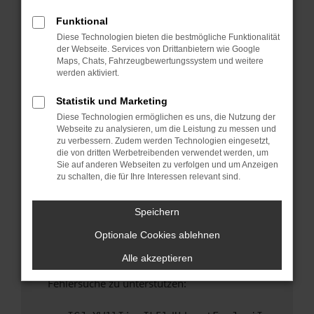
anderen Browser oder in einem privaten
Fenster?
Funktional
Diese Technologien bieten die bestmögliche Funktionalität
Starte dein Gerät neu.
der Webseite. Services von Drittanbietern wie Google
Das kann manchmal helfen, vorübergehende
Maps, Chats, Fahrzeugbewertungssystem und weitere
Probleme zu beheben.
werden aktiviert.
Stelle sicher, dass dein Browser und dein
Statistik und Marketing
Betriebssystem auf dem neuesten Stand
Diese Technologien ermöglichen es uns, die Nutzung der
sind.
Webseite zu analysieren, um die Leistung zu messen und
Veraltete Software birgt nicht nur ein
zu verbessern. Zudem werden Technologien eingesetzt,
Sicherheitsrisiko, sondern kann auch dazu
die von dritten Werbetreibenden verwendet werden, um
Sie auf anderen Webseiten zu verfolgen und um Anzeigen
führen, dass bestimmte Funktionen nicht mehr
zu schalten, die für Ihre Interessen relevant sind.
unterstützt werden.
Wende dich an den Webseitenbetreiber.
Speichern
Wenn du alle oben genannten Schritte versucht
Optionale Cookies ablehnen
hast, kontaktiere uns bitte. Wir werden
versuchen, das Problem zu beheben. Du kannst
Alle akzeptieren
uns diesen Text schicken, um uns bei der
Fehlersuche zu unterstützen: