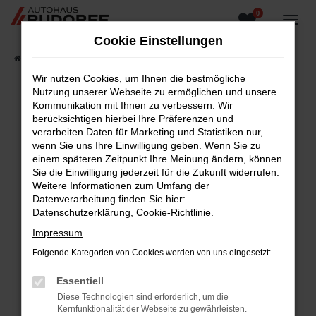
0
Zum
Hauptinhalt
Cookie Einstellungen
springen
Startseite
Fahrzeugangebote
Fahrzeugsuche
Wir nutzen Cookies, um Ihnen die bestmögliche
Nutzung unserer Webseite zu ermöglichen und unsere
Kommunikation mit Ihnen zu verbessern. Wir
berücksichtigen hierbei Ihre Präferenzen und
Fehler: Network Error
verarbeiten Daten für Marketing und Statistiken nur,
wenn Sie uns Ihre Einwilligung geben. Wenn Sie zu
Beim Laden ist ein Fehler aufgetreten.
einem späteren Zeitpunkt Ihre Meinung ändern, können
Hier sind ein paar Tipps, die dir helfen können:
Sie die Einwilligung jederzeit für die Zukunft widerrufen.
Weitere Informationen zum Umfang der
Überprüfe deine Firewall und deine
Datenverarbeitung finden Sie hier:
Internetverbindung.
Datenschutzerklärung
,
Cookie-Richtlinie
.
Laden andere Webseiten, zum Beispiel deine
Impressum
Suchmaschine?
Folgende Kategorien von Cookies werden von uns eingesetzt:
Prüfe deine Browsererweiterungen.
Manche Erweiterungen, wie Werbeblocker,
Essentiell
können das Laden bestimmter Seiten
Diese Technologien sind erforderlich, um die
verhindern. Funktioniert die Seite in einem
Kernfunktionalität der Webseite zu gewährleisten.