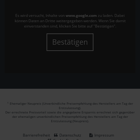
Es wird versucht, Inhalte von
www.google.com
zu laden. Dabei
können Daten an Dritte weitergegeben werden. Wenn Sie damit
einverstanden sind, klicken Sie bitte auf "Bestätigen".
Bestätigen
1
Ehemaliger Neupreis (Unverbindliche Preisempfehlung des Herstellers am Tag der
Erstzulassung).
Der errechnete Preisvorteil sowie die angegebene Ersparnis errechnet sich gegenüber
der ehemaligen unverbindlichen Preisempfehlung des Herstellers am Tag der
Erstzulassung (Neupreis).
Barrierefreiheit
Datenschutz
Impressum