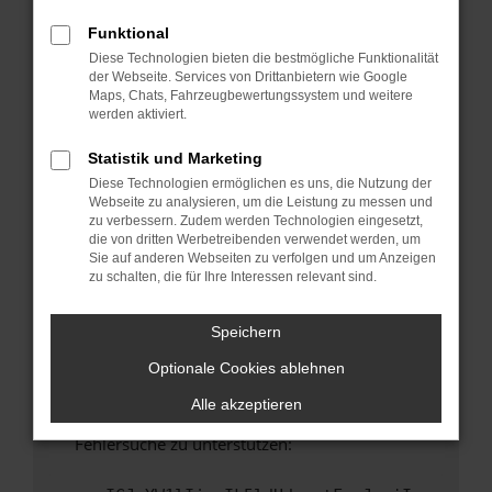
anderen Browser oder in einem privaten
Fenster?
Funktional
Diese Technologien bieten die bestmögliche Funktionalität
Starte dein Gerät neu.
der Webseite. Services von Drittanbietern wie Google
Das kann manchmal helfen, vorübergehende
Maps, Chats, Fahrzeugbewertungssystem und weitere
Probleme zu beheben.
werden aktiviert.
Stelle sicher, dass dein Browser und dein
Statistik und Marketing
Betriebssystem auf dem neuesten Stand
Diese Technologien ermöglichen es uns, die Nutzung der
sind.
Webseite zu analysieren, um die Leistung zu messen und
Veraltete Software birgt nicht nur ein
zu verbessern. Zudem werden Technologien eingesetzt,
Sicherheitsrisiko, sondern kann auch dazu
die von dritten Werbetreibenden verwendet werden, um
Sie auf anderen Webseiten zu verfolgen und um Anzeigen
führen, dass bestimmte Funktionen nicht mehr
zu schalten, die für Ihre Interessen relevant sind.
unterstützt werden.
Wende dich an den Webseitenbetreiber.
Speichern
Wenn du alle oben genannten Schritte versucht
Optionale Cookies ablehnen
hast, kontaktiere uns bitte. Wir werden
versuchen, das Problem zu beheben. Du kannst
Alle akzeptieren
uns diesen Text schicken, um uns bei der
Fehlersuche zu unterstützen: