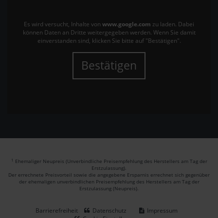
Es wird versucht, Inhalte von
www.google.com
zu laden. Dabei
können Daten an Dritte weitergegeben werden. Wenn Sie damit
einverstanden sind, klicken Sie bitte auf "Bestätigen".
Bestätigen
1
Ehemaliger Neupreis (Unverbindliche Preisempfehlung des Herstellers am Tag der
Erstzulassung).
Der errechnete Preisvorteil sowie die angegebene Ersparnis errechnet sich gegenüber
der ehemaligen unverbindlichen Preisempfehlung des Herstellers am Tag der
Erstzulassung (Neupreis).
Barrierefreiheit
Datenschutz
Impressum