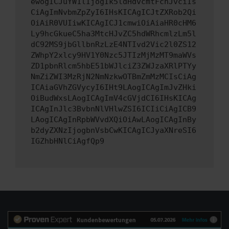
ewogICJuYW1lIjogIk5ldHdvcmtFcnJvciIs
CiAgImNvbmZpZyI6IHsKICAgICJtZXRob2Qi
OiAiR0VUIiwKICAgICJ1cmwiOiAiaHR0cHM6
Ly9hcGkueC5ha3MtcHJvZC5hdWRhcmlzLm5l
dC92MS9jbGllbnRzLzE4NTIvd2Vic2l0ZS12
ZWhpY2xlcy9HV1Y0Nzc5JTIzMjMzMT9maWVs
ZD1pbnRlcm5hbE51bWJlciZ3ZWJzaXRlPTYy
NmZiZWI3MzRjN2NmNzkwOTBmZmMzMCIsCiAg
ICAiaGVhZGVycyI6IHt9LAogICAgImJvZHki
OiBudWxsLAogICAgImV4cGVjdCI6IHsKICAg
ICAgInJlc3BvbnNlVHlwZSI6ICIiCiAgICB9
LAogICAgInRpbWVvdXQiOiAwLAogICAgInBy
b2dyZXNzIjogbnVsbCwKICAgICJyaXNreSI6
IGZhbHNlCiAgfQp9