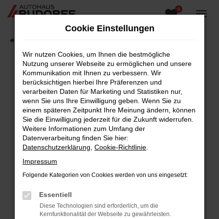
0
Zum
Hauptinhalt
Cookie Einstellungen
springen
Startseite
Fahrzeugangebote
Fahrzeugsuche
Wir nutzen Cookies, um Ihnen die bestmögliche
Nutzung unserer Webseite zu ermöglichen und unsere
Kommunikation mit Ihnen zu verbessern. Wir
berücksichtigen hierbei Ihre Präferenzen und
Fehler: Network Error
verarbeiten Daten für Marketing und Statistiken nur,
wenn Sie uns Ihre Einwilligung geben. Wenn Sie zu
Beim Laden ist ein Fehler aufgetreten.
einem späteren Zeitpunkt Ihre Meinung ändern, können
Hier sind ein paar Tipps, die dir helfen können:
Sie die Einwilligung jederzeit für die Zukunft widerrufen.
Weitere Informationen zum Umfang der
Überprüfe deine Firewall und deine
Datenverarbeitung finden Sie hier:
Internetverbindung.
Datenschutzerklärung
,
Cookie-Richtlinie
.
Laden andere Webseiten, zum Beispiel deine
Impressum
Suchmaschine?
Folgende Kategorien von Cookies werden von uns eingesetzt:
Prüfe deine Browsererweiterungen.
Manche Erweiterungen, wie Werbeblocker,
Essentiell
können das Laden bestimmter Seiten
Diese Technologien sind erforderlich, um die
verhindern. Funktioniert die Seite in einem
Kernfunktionalität der Webseite zu gewährleisten.