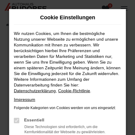
0
Zum
Hauptinhalt
Cookie Einstellungen
springen
Startseite
Fahrzeugangebote
Fahrzeugsuche
Wir nutzen Cookies, um Ihnen die bestmögliche
Nutzung unserer Webseite zu ermöglichen und unsere
Kommunikation mit Ihnen zu verbessern. Wir
berücksichtigen hierbei Ihre Präferenzen und
Fehler: Network Error
verarbeiten Daten für Marketing und Statistiken nur,
wenn Sie uns Ihre Einwilligung geben. Wenn Sie zu
Beim Laden ist ein Fehler aufgetreten.
einem späteren Zeitpunkt Ihre Meinung ändern, können
Hier sind ein paar Tipps, die dir helfen können:
Sie die Einwilligung jederzeit für die Zukunft widerrufen.
Weitere Informationen zum Umfang der
Überprüfe deine Firewall und deine
Datenverarbeitung finden Sie hier:
Internetverbindung.
Datenschutzerklärung
,
Cookie-Richtlinie
.
Laden andere Webseiten, zum Beispiel deine
Impressum
Suchmaschine?
Folgende Kategorien von Cookies werden von uns eingesetzt:
Prüfe deine Browsererweiterungen.
Manche Erweiterungen, wie Werbeblocker,
Essentiell
können das Laden bestimmter Seiten
Diese Technologien sind erforderlich, um die
verhindern. Funktioniert die Seite in einem
Kernfunktionalität der Webseite zu gewährleisten.