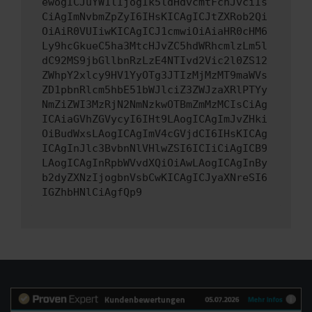
ewogICJuYW1lIjogIk5ldHdvcmtFcnJvciIs
CiAgImNvbmZpZyI6IHsKICAgICJtZXRob2Qi
OiAiR0VUIiwKICAgICJ1cmwiOiAiaHR0cHM6
Ly9hcGkueC5ha3MtcHJvZC5hdWRhcmlzLm5l
dC92MS9jbGllbnRzLzE4NTIvd2Vic2l0ZS12
ZWhpY2xlcy9HV1YyOTg3JTIzMjMzMT9maWVs
ZD1pbnRlcm5hbE51bWJlciZ3ZWJzaXRlPTYy
NmZiZWI3MzRjN2NmNzkwOTBmZmMzMCIsCiAg
ICAiaGVhZGVycyI6IHt9LAogICAgImJvZHki
OiBudWxsLAogICAgImV4cGVjdCI6IHsKICAg
ICAgInJlc3BvbnNlVHlwZSI6ICIiCiAgICB9
LAogICAgInRpbWVvdXQiOiAwLAogICAgInBy
b2dyZXNzIjogbnVsbCwKICAgICJyaXNreSI6
IGZhbHNlCiAgfQp9