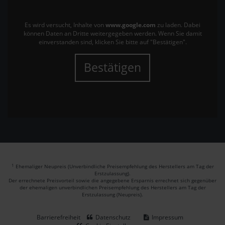
Es wird versucht, Inhalte von
www.google.com
zu laden. Dabei
können Daten an Dritte weitergegeben werden. Wenn Sie damit
einverstanden sind, klicken Sie bitte auf "Bestätigen".
Bestätigen
1
Ehemaliger Neupreis (Unverbindliche Preisempfehlung des Herstellers am Tag der
Erstzulassung).
Der errechnete Preisvorteil sowie die angegebene Ersparnis errechnet sich gegenüber
der ehemaligen unverbindlichen Preisempfehlung des Herstellers am Tag der
Erstzulassung (Neupreis).
Barrierefreiheit
Datenschutz
Impressum