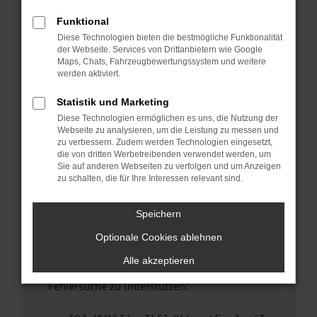
anderen Browser oder in einem privaten
Fenster?
Funktional
Diese Technologien bieten die bestmögliche Funktionalität
Starte dein Gerät neu.
der Webseite. Services von Drittanbietern wie Google
Das kann manchmal helfen, vorübergehende
Maps, Chats, Fahrzeugbewertungssystem und weitere
Probleme zu beheben.
werden aktiviert.
Stelle sicher, dass dein Browser und dein
Statistik und Marketing
Betriebssystem auf dem neuesten Stand
Diese Technologien ermöglichen es uns, die Nutzung der
sind.
Webseite zu analysieren, um die Leistung zu messen und
Veraltete Software birgt nicht nur ein
zu verbessern. Zudem werden Technologien eingesetzt,
Sicherheitsrisiko, sondern kann auch dazu
die von dritten Werbetreibenden verwendet werden, um
Sie auf anderen Webseiten zu verfolgen und um Anzeigen
führen, dass bestimmte Funktionen nicht mehr
zu schalten, die für Ihre Interessen relevant sind.
unterstützt werden.
Wende dich an den Webseitenbetreiber.
Speichern
Wenn du alle oben genannten Schritte versucht
Optionale Cookies ablehnen
hast, kontaktiere uns bitte. Wir werden
versuchen, das Problem zu beheben. Du kannst
Alle akzeptieren
uns diesen Text schicken, um uns bei der
Fehlersuche zu unterstützen: