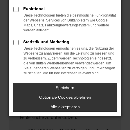
anderen Browser oder in einem privaten
Fenster?
Funktional
Diese Technologien bieten die bestmögliche Funktionalität
Starte dein Gerät neu.
der Webseite. Services von Drittanbietern wie Google
Das kann manchmal helfen, vorübergehende
Maps, Chats, Fahrzeugbewertungssystem und weitere
Probleme zu beheben.
werden aktiviert.
Stelle sicher, dass dein Browser und dein
Statistik und Marketing
Betriebssystem auf dem neuesten Stand
Diese Technologien ermöglichen es uns, die Nutzung der
sind.
Webseite zu analysieren, um die Leistung zu messen und
Veraltete Software birgt nicht nur ein
zu verbessern. Zudem werden Technologien eingesetzt,
Sicherheitsrisiko, sondern kann auch dazu
die von dritten Werbetreibenden verwendet werden, um
Sie auf anderen Webseiten zu verfolgen und um Anzeigen
führen, dass bestimmte Funktionen nicht mehr
zu schalten, die für Ihre Interessen relevant sind.
unterstützt werden.
Wende dich an den Webseitenbetreiber.
Speichern
Wenn du alle oben genannten Schritte versucht
Optionale Cookies ablehnen
hast, kontaktiere uns bitte. Wir werden
versuchen, das Problem zu beheben. Du kannst
Alle akzeptieren
uns diesen Text schicken, um uns bei der
Fehlersuche zu unterstützen: