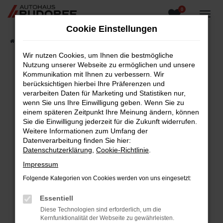
0
Zum
Hauptinhalt
Cookie Einstellungen
springen
Startseite
Fahrzeugangebote
Fahrzeugsuche
Wir nutzen Cookies, um Ihnen die bestmögliche
Nutzung unserer Webseite zu ermöglichen und unsere
Kommunikation mit Ihnen zu verbessern. Wir
berücksichtigen hierbei Ihre Präferenzen und
Fehler: Network Error
verarbeiten Daten für Marketing und Statistiken nur,
wenn Sie uns Ihre Einwilligung geben. Wenn Sie zu
Beim Laden ist ein Fehler aufgetreten.
einem späteren Zeitpunkt Ihre Meinung ändern, können
Hier sind ein paar Tipps, die dir helfen können:
Sie die Einwilligung jederzeit für die Zukunft widerrufen.
Weitere Informationen zum Umfang der
Überprüfe deine Firewall und deine
Datenverarbeitung finden Sie hier:
Internetverbindung.
Datenschutzerklärung
,
Cookie-Richtlinie
.
Laden andere Webseiten, zum Beispiel deine
Impressum
Suchmaschine?
Folgende Kategorien von Cookies werden von uns eingesetzt:
Prüfe deine Browsererweiterungen.
Manche Erweiterungen, wie Werbeblocker,
Essentiell
können das Laden bestimmter Seiten
Diese Technologien sind erforderlich, um die
verhindern. Funktioniert die Seite in einem
Kernfunktionalität der Webseite zu gewährleisten.