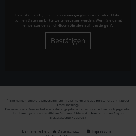
Es wird versucht, Inhalte von
www.google.com
zu laden. Dabei
können Daten an Dritte weitergegeben werden. Wenn Sie damit
einverstanden sind, klicken Sie bitte auf "Bestätigen".
Bestätigen
1
Ehemaliger Neupreis (Unverbindliche Preisempfehlung des Herstellers am Tag der
Erstzulassung).
Der errechnete Preisvorteil sowie die angegebene Ersparnis errechnet sich gegenüber
der ehemaligen unverbindlichen Preisempfehlung des Herstellers am Tag der
Erstzulassung (Neupreis).
Barrierefreiheit
Datenschutz
Impressum