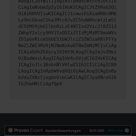
ewogICJuYW1lIjogIk5ldHdvcmtFcnJvciIs
CiAgImNvbmZpZyI6IHsKICAgICJtZXRob2Qi
OiAiR0VUIiwKICAgICJ1cmwiOiAiaHR0cHM6
Ly9hcGkueC5ha3MtcHJvZC5hdWRhcmlzLm5l
dC92MS9jbGllbnRzLzE4NTIvd2Vic2l0ZS12
ZWhpY2xlcy9HV1YxODIzJTIzMjMzMT9maWVs
ZD1pbnRlcm5hbE51bWJlciZ3ZWJzaXRlPTYy
NmZiZWI3MzRjN2NmNzkwOTBmZmMzMCIsCiAg
ICAiaGVhZGVycyI6IHt9LAogICAgImJvZHki
OiBudWxsLAogICAgImV4cGVjdCI6IHsKICAg
ICAgInJlc3BvbnNlVHlwZSI6ICIiCiAgICB9
LAogICAgInRpbWVvdXQiOiAwLAogICAgInBy
b2dyZXNzIjogbnVsbCwKICAgICJyaXNreSI6
IGZhbHNlCiAgfQp9