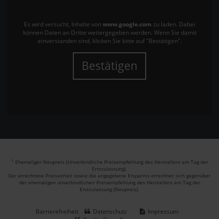
Es wird versucht, Inhalte von
www.google.com
zu laden. Dabei
können Daten an Dritte weitergegeben werden. Wenn Sie damit
einverstanden sind, klicken Sie bitte auf "Bestätigen".
Bestätigen
1
Ehemaliger Neupreis (Unverbindliche Preisempfehlung des Herstellers am Tag der
Erstzulassung).
Der errechnete Preisvorteil sowie die angegebene Ersparnis errechnet sich gegenüber
der ehemaligen unverbindlichen Preisempfehlung des Herstellers am Tag der
Erstzulassung (Neupreis).
Barrierefreiheit
Datenschutz
Impressum