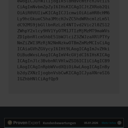
ewogICJuYW1lIjogIk5ldHdvcmtFcnJvciIs
CiAgImNvbmZpZyI6IHsKICAgICJtZXRob2Qi
OiAiR0VUIiwKICAgICJ1cmwiOiAiaHR0cHM6
Ly9hcGkueC5ha3MtcHJvZC5hdWRhcmlzLm5l
dC92MS9jbGllbnRzLzE4NTIvd2Vic2l0ZS12
ZWhpY2xlcy9HV1YyOTM1JTIzMjMzMT9maWVs
ZD1pbnRlcm5hbE51bWJlciZ3ZWJzaXRlPTYy
NmZiZWI3MzRjN2NmNzkwOTBmZmMzMCIsCiAg
ICAiaGVhZGVycyI6IHt9LAogICAgImJvZHki
OiBudWxsLAogICAgImV4cGVjdCI6IHsKICAg
ICAgInJlc3BvbnNlVHlwZSI6ICIiCiAgICB9
LAogICAgInRpbWVvdXQiOiAwLAogICAgInBy
b2dyZXNzIjogbnVsbCwKICAgICJyaXNreSI6
IGZhbHNlCiAgfQp9