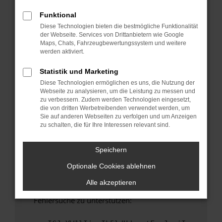
anderen Browser oder in einem privaten
Fenster?
Funktional
Diese Technologien bieten die bestmögliche Funktionalität
Starte dein Gerät neu.
der Webseite. Services von Drittanbietern wie Google
Das kann manchmal helfen, vorübergehende
Maps, Chats, Fahrzeugbewertungssystem und weitere
Probleme zu beheben.
werden aktiviert.
Stelle sicher, dass dein Browser und dein
Statistik und Marketing
Betriebssystem auf dem neuesten Stand
Diese Technologien ermöglichen es uns, die Nutzung der
sind.
Webseite zu analysieren, um die Leistung zu messen und
Veraltete Software birgt nicht nur ein
zu verbessern. Zudem werden Technologien eingesetzt,
Sicherheitsrisiko, sondern kann auch dazu
die von dritten Werbetreibenden verwendet werden, um
Sie auf anderen Webseiten zu verfolgen und um Anzeigen
führen, dass bestimmte Funktionen nicht mehr
zu schalten, die für Ihre Interessen relevant sind.
unterstützt werden.
Wende dich an den Webseitenbetreiber.
Speichern
Wenn du alle oben genannten Schritte versucht
Optionale Cookies ablehnen
hast, kontaktiere uns bitte. Wir werden
versuchen, das Problem zu beheben. Du kannst
Alle akzeptieren
uns diesen Text schicken, um uns bei der
Fehlersuche zu unterstützen: