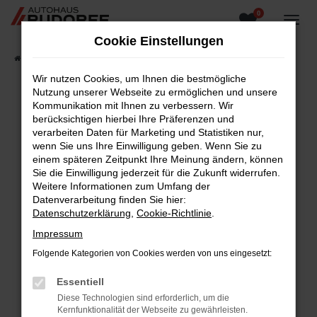
0
Zum
Hauptinhalt
Cookie Einstellungen
springen
Startseite
Fahrzeugangebote
Fahrzeugsuche
Wir nutzen Cookies, um Ihnen die bestmögliche
Nutzung unserer Webseite zu ermöglichen und unsere
Kommunikation mit Ihnen zu verbessern. Wir
berücksichtigen hierbei Ihre Präferenzen und
Fehler: Network Error
verarbeiten Daten für Marketing und Statistiken nur,
wenn Sie uns Ihre Einwilligung geben. Wenn Sie zu
Beim Laden ist ein Fehler aufgetreten.
einem späteren Zeitpunkt Ihre Meinung ändern, können
Hier sind ein paar Tipps, die dir helfen können:
Sie die Einwilligung jederzeit für die Zukunft widerrufen.
Weitere Informationen zum Umfang der
Überprüfe deine Firewall und deine
Datenverarbeitung finden Sie hier:
Internetverbindung.
Datenschutzerklärung
,
Cookie-Richtlinie
.
Laden andere Webseiten, zum Beispiel deine
Impressum
Suchmaschine?
Folgende Kategorien von Cookies werden von uns eingesetzt:
Prüfe deine Browsererweiterungen.
Manche Erweiterungen, wie Werbeblocker,
Essentiell
können das Laden bestimmter Seiten
Diese Technologien sind erforderlich, um die
verhindern. Funktioniert die Seite in einem
Kernfunktionalität der Webseite zu gewährleisten.