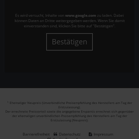
Es wird versucht, Inhalte von
www.google.com
zu laden. Dabei
können Daten an Dritte weitergegeben werden. Wenn Sie damit
einverstanden sind, klicken Sie bitte auf "Bestätigen".
Bestätigen
1
Ehemaliger Neupreis (Unverbindliche Preisempfehlung des Herstellers am Tag der
Erstzulassung).
Der errechnete Preisvorteil sowie die angegebene Ersparnis errechnet sich gegenüber
der ehemaligen unverbindlichen Preisempfehlung des Herstellers am Tag der
Erstzulassung (Neupreis).
Barrierefreiheit
Datenschutz
Impressum