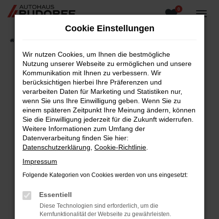
0
Zum
Hauptinhalt
Cookie Einstellungen
springen
Startseite
Fahrzeugangebote
Fahrzeugsuche
Wir nutzen Cookies, um Ihnen die bestmögliche
Nutzung unserer Webseite zu ermöglichen und unsere
Kommunikation mit Ihnen zu verbessern. Wir
berücksichtigen hierbei Ihre Präferenzen und
Fehler: Network Error
verarbeiten Daten für Marketing und Statistiken nur,
wenn Sie uns Ihre Einwilligung geben. Wenn Sie zu
Beim Laden ist ein Fehler aufgetreten.
einem späteren Zeitpunkt Ihre Meinung ändern, können
Hier sind ein paar Tipps, die dir helfen können:
Sie die Einwilligung jederzeit für die Zukunft widerrufen.
Weitere Informationen zum Umfang der
Überprüfe deine Firewall und deine
Datenverarbeitung finden Sie hier:
Internetverbindung.
Datenschutzerklärung
,
Cookie-Richtlinie
.
Laden andere Webseiten, zum Beispiel deine
Impressum
Suchmaschine?
Folgende Kategorien von Cookies werden von uns eingesetzt:
Prüfe deine Browsererweiterungen.
Manche Erweiterungen, wie Werbeblocker,
Essentiell
können das Laden bestimmter Seiten
Diese Technologien sind erforderlich, um die
verhindern. Funktioniert die Seite in einem
Kernfunktionalität der Webseite zu gewährleisten.