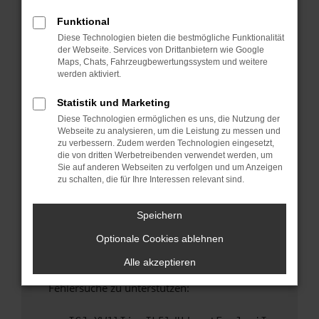
anderen Browser oder in einem privaten
Fenster?
Funktional
Diese Technologien bieten die bestmögliche Funktionalität
Starte dein Gerät neu.
der Webseite. Services von Drittanbietern wie Google
Das kann manchmal helfen, vorübergehende
Maps, Chats, Fahrzeugbewertungssystem und weitere
Probleme zu beheben.
werden aktiviert.
Stelle sicher, dass dein Browser und dein
Statistik und Marketing
Betriebssystem auf dem neuesten Stand
Diese Technologien ermöglichen es uns, die Nutzung der
sind.
Webseite zu analysieren, um die Leistung zu messen und
Veraltete Software birgt nicht nur ein
zu verbessern. Zudem werden Technologien eingesetzt,
Sicherheitsrisiko, sondern kann auch dazu
die von dritten Werbetreibenden verwendet werden, um
Sie auf anderen Webseiten zu verfolgen und um Anzeigen
führen, dass bestimmte Funktionen nicht mehr
zu schalten, die für Ihre Interessen relevant sind.
unterstützt werden.
Wende dich an den Webseitenbetreiber.
Speichern
Wenn du alle oben genannten Schritte versucht
Optionale Cookies ablehnen
hast, kontaktiere uns bitte. Wir werden
versuchen, das Problem zu beheben. Du kannst
Alle akzeptieren
uns diesen Text schicken, um uns bei der
Fehlersuche zu unterstützen: