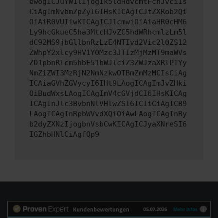
ewogICJuYW1lIjogIk5ldHdvcmtFcnJvciIs
CiAgImNvbmZpZyI6IHsKICAgICJtZXRob2Qi
OiAiR0VUIiwKICAgICJ1cmwiOiAiaHR0cHM6
Ly9hcGkueC5ha3MtcHJvZC5hdWRhcmlzLm5l
dC92MS9jbGllbnRzLzE4NTIvd2Vic2l0ZS12
ZWhpY2xlcy9HV1Y0Mzc3JTIzMjMzMT9maWVs
ZD1pbnRlcm5hbE51bWJlciZ3ZWJzaXRlPTYy
NmZiZWI3MzRjN2NmNzkwOTBmZmMzMCIsCiAg
ICAiaGVhZGVycyI6IHt9LAogICAgImJvZHki
OiBudWxsLAogICAgImV4cGVjdCI6IHsKICAg
ICAgInJlc3BvbnNlVHlwZSI6ICIiCiAgICB9
LAogICAgInRpbWVvdXQiOiAwLAogICAgInBy
b2dyZXNzIjogbnVsbCwKICAgICJyaXNreSI6
IGZhbHNlCiAgfQp9