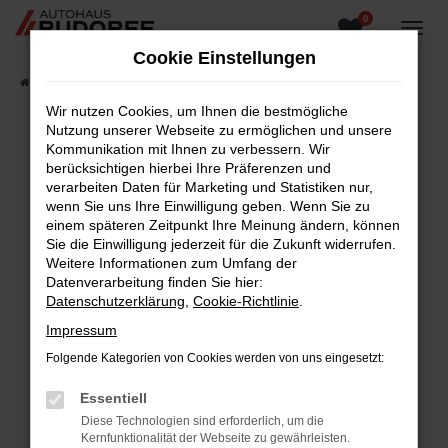
0
Zum
Hauptinhalt
Cookie Einstellungen
springen
Startseite
Fahrzeugangebote
Fahrzeugsuche
Wir nutzen Cookies, um Ihnen die bestmögliche
Nutzung unserer Webseite zu ermöglichen und unsere
Kommunikation mit Ihnen zu verbessern. Wir
berücksichtigen hierbei Ihre Präferenzen und
Fehler: Network Error
verarbeiten Daten für Marketing und Statistiken nur,
wenn Sie uns Ihre Einwilligung geben. Wenn Sie zu
Beim Laden ist ein Fehler aufgetreten.
einem späteren Zeitpunkt Ihre Meinung ändern, können
Hier sind ein paar Tipps, die dir helfen können:
Sie die Einwilligung jederzeit für die Zukunft widerrufen.
Weitere Informationen zum Umfang der
Überprüfe deine Firewall und deine
Datenverarbeitung finden Sie hier:
Internetverbindung.
Datenschutzerklärung
,
Cookie-Richtlinie
.
Laden andere Webseiten, zum Beispiel deine
Impressum
Suchmaschine?
Folgende Kategorien von Cookies werden von uns eingesetzt:
Prüfe deine Browsererweiterungen.
Manche Erweiterungen, wie Werbeblocker,
Essentiell
können das Laden bestimmter Seiten
Diese Technologien sind erforderlich, um die
verhindern. Funktioniert die Seite in einem
Kernfunktionalität der Webseite zu gewährleisten.