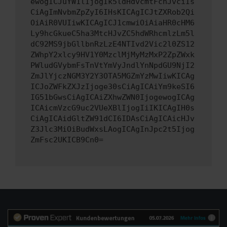
ewogICJuYW1lIjogIk5ldHdvcmtFcnJvciIs
CiAgImNvbmZpZyI6IHsKICAgICJtZXRob2Qi
OiAiR0VUIiwKICAgICJ1cmwiOiAiaHR0cHM6
Ly9hcGkueC5ha3MtcHJvZC5hdWRhcmlzLm5l
dC92MS9jbGllbnRzLzE4NTIvd2Vic2l0ZS12
ZWhpY2xlcy9HV1Y0MzclMjMyMzMxP2ZpZWxk
PWludGVybmFsTnVtYmVyJndlYnNpdGU9NjI2
ZmJlYjczNGM3Y2Y3OTA5MGZmYzMwIiwKICAg
ICJoZWFkZXJzIjoge30sCiAgICAiYm9keSI6
IG51bGwsCiAgICAiZXhwZWN0IjogewogICAg
ICAicmVzcG9uc2VUeXBlIjogIiIKICAgIH0s
CiAgICAidGltZW91dCI6IDAsCiAgICAicHJv
Z3Jlc3MiOiBudWxsLAogICAgInJpc2t5Ijog
ZmFsc2UKICB9Cn0=