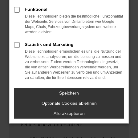
anderen Browser oder in einem privaten
Fenster?
Funktional
Diese Technologien bieten die bestmögliche Funktionalität
Starte dein Gerät neu.
der Webseite. Services von Drittanbietern wie Google
Das kann manchmal helfen, vorübergehende
Maps, Chats, Fahrzeugbewertungssystem und weitere
Probleme zu beheben.
werden aktiviert.
Stelle sicher, dass dein Browser und dein
Statistik und Marketing
Betriebssystem auf dem neuesten Stand
Diese Technologien ermöglichen es uns, die Nutzung der
sind.
Webseite zu analysieren, um die Leistung zu messen und
Veraltete Software birgt nicht nur ein
zu verbessern. Zudem werden Technologien eingesetzt,
Sicherheitsrisiko, sondern kann auch dazu
die von dritten Werbetreibenden verwendet werden, um
Sie auf anderen Webseiten zu verfolgen und um Anzeigen
führen, dass bestimmte Funktionen nicht mehr
zu schalten, die für Ihre Interessen relevant sind.
unterstützt werden.
Wende dich an den Webseitenbetreiber.
Speichern
Wenn du alle oben genannten Schritte versucht
Optionale Cookies ablehnen
hast, kontaktiere uns bitte. Wir werden
versuchen, das Problem zu beheben. Du kannst
Alle akzeptieren
uns diesen Text schicken, um uns bei der
Fehlersuche zu unterstützen: