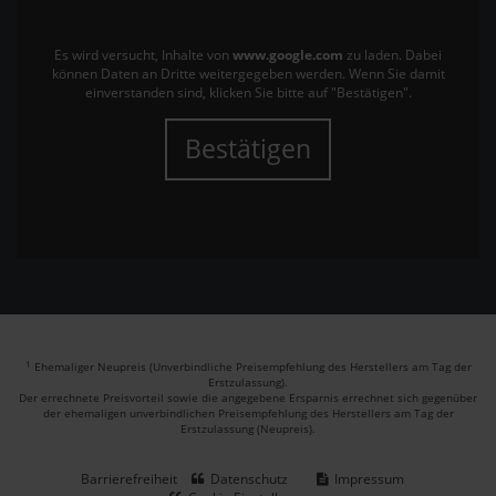
Es wird versucht, Inhalte von
www.google.com
zu laden. Dabei
können Daten an Dritte weitergegeben werden. Wenn Sie damit
einverstanden sind, klicken Sie bitte auf "Bestätigen".
Bestätigen
1
Ehemaliger Neupreis (Unverbindliche Preisempfehlung des Herstellers am Tag der
Erstzulassung).
Der errechnete Preisvorteil sowie die angegebene Ersparnis errechnet sich gegenüber
der ehemaligen unverbindlichen Preisempfehlung des Herstellers am Tag der
Erstzulassung (Neupreis).
Barrierefreiheit
Datenschutz
Impressum