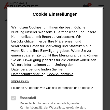
0
Zum
Hauptinhalt
Cookie Einstellungen
springen
Startseite
Fahrzeugangebote
Fahrzeugsuche
Wir nutzen Cookies, um Ihnen die bestmögliche
Nutzung unserer Webseite zu ermöglichen und unsere
Kommunikation mit Ihnen zu verbessern. Wir
berücksichtigen hierbei Ihre Präferenzen und
Fehler: Network Error
verarbeiten Daten für Marketing und Statistiken nur,
wenn Sie uns Ihre Einwilligung geben. Wenn Sie zu
Beim Laden ist ein Fehler aufgetreten.
einem späteren Zeitpunkt Ihre Meinung ändern, können
Hier sind ein paar Tipps, die dir helfen können:
Sie die Einwilligung jederzeit für die Zukunft widerrufen.
Weitere Informationen zum Umfang der
Überprüfe deine Firewall und deine
Datenverarbeitung finden Sie hier:
Internetverbindung.
Datenschutzerklärung
,
Cookie-Richtlinie
.
Laden andere Webseiten, zum Beispiel deine
Impressum
Suchmaschine?
Folgende Kategorien von Cookies werden von uns eingesetzt:
Prüfe deine Browsererweiterungen.
Manche Erweiterungen, wie Werbeblocker,
Essentiell
können das Laden bestimmter Seiten
Diese Technologien sind erforderlich, um die
verhindern. Funktioniert die Seite in einem
Kernfunktionalität der Webseite zu gewährleisten.