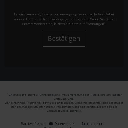
Es wird versucht, Inhalte von
www.google.com
zu laden. Dabei
können Daten an Dritte weitergegeben werden. Wenn Sie damit
einverstanden sind, klicken Sie bitte auf "Bestätigen".
Bestätigen
1
Ehemaliger Neupreis (Unverbindliche Preisempfehlung des Herstellers am Tag der
Erstzulassung).
Der errechnete Preisvorteil sowie die angegebene Ersparnis errechnet sich gegenüber
der ehemaligen unverbindlichen Preisempfehlung des Herstellers am Tag der
Erstzulassung (Neupreis).
Barrierefreiheit
Datenschutz
Impressum