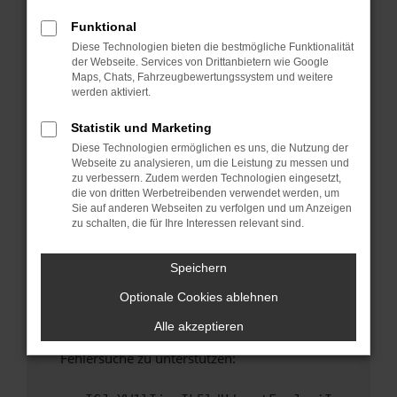
anderen Browser oder in einem privaten
Fenster?
Funktional
Diese Technologien bieten die bestmögliche Funktionalität
Starte dein Gerät neu.
der Webseite. Services von Drittanbietern wie Google
Das kann manchmal helfen, vorübergehende
Maps, Chats, Fahrzeugbewertungssystem und weitere
Probleme zu beheben.
werden aktiviert.
Stelle sicher, dass dein Browser und dein
Statistik und Marketing
Betriebssystem auf dem neuesten Stand
Diese Technologien ermöglichen es uns, die Nutzung der
sind.
Webseite zu analysieren, um die Leistung zu messen und
Veraltete Software birgt nicht nur ein
zu verbessern. Zudem werden Technologien eingesetzt,
Sicherheitsrisiko, sondern kann auch dazu
die von dritten Werbetreibenden verwendet werden, um
Sie auf anderen Webseiten zu verfolgen und um Anzeigen
führen, dass bestimmte Funktionen nicht mehr
zu schalten, die für Ihre Interessen relevant sind.
unterstützt werden.
Wende dich an den Webseitenbetreiber.
Speichern
Wenn du alle oben genannten Schritte versucht
Optionale Cookies ablehnen
hast, kontaktiere uns bitte. Wir werden
versuchen, das Problem zu beheben. Du kannst
Alle akzeptieren
uns diesen Text schicken, um uns bei der
Fehlersuche zu unterstützen: