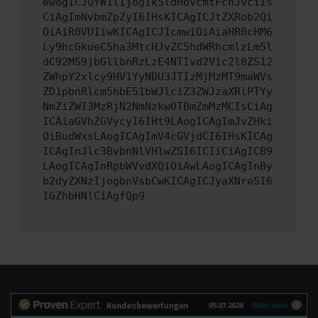
ewogICJuYW1lIjogIk5ldHdvcmtFcnJvciIs
CiAgImNvbmZpZyI6IHsKICAgICJtZXRob2Qi
OiAiR0VUIiwKICAgICJ1cmwiOiAiaHR0cHM6
Ly9hcGkueC5ha3MtcHJvZC5hdWRhcmlzLm5l
dC92MS9jbGllbnRzLzE4NTIvd2Vic2l0ZS12
ZWhpY2xlcy9HV1YyNDU3JTIzMjMzMT9maWVs
ZD1pbnRlcm5hbE51bWJlciZ3ZWJzaXRlPTYy
NmZiZWI3MzRjN2NmNzkwOTBmZmMzMCIsCiAg
ICAiaGVhZGVycyI6IHt9LAogICAgImJvZHki
OiBudWxsLAogICAgImV4cGVjdCI6IHsKICAg
ICAgInJlc3BvbnNlVHlwZSI6ICIiCiAgICB9
LAogICAgInRpbWVvdXQiOiAwLAogICAgInBy
b2dyZXNzIjogbnVsbCwKICAgICJyaXNreSI6
IGZhbHNlCiAgfQp9