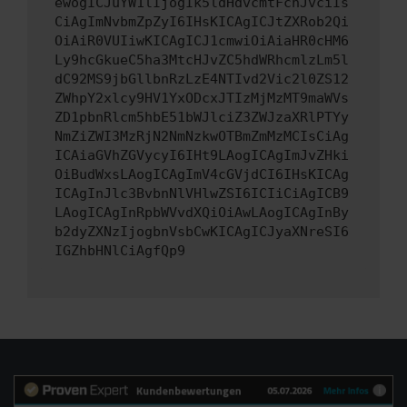
ewogICJuYW1lIjogIk5ldHdvcmtFcnJvciIs
CiAgImNvbmZpZyI6IHsKICAgICJtZXRob2Qi
OiAiR0VUIiwKICAgICJ1cmwiOiAiaHR0cHM6
Ly9hcGkueC5ha3MtcHJvZC5hdWRhcmlzLm5l
dC92MS9jbGllbnRzLzE4NTIvd2Vic2l0ZS12
ZWhpY2xlcy9HV1YxODcxJTIzMjMzMT9maWVs
ZD1pbnRlcm5hbE51bWJlciZ3ZWJzaXRlPTYy
NmZiZWI3MzRjN2NmNzkwOTBmZmMzMCIsCiAg
ICAiaGVhZGVycyI6IHt9LAogICAgImJvZHki
OiBudWxsLAogICAgImV4cGVjdCI6IHsKICAg
ICAgInJlc3BvbnNlVHlwZSI6ICIiCiAgICB9
LAogICAgInRpbWVvdXQiOiAwLAogICAgInBy
b2dyZXNzIjogbnVsbCwKICAgICJyaXNreSI6
IGZhbHNlCiAgfQp9