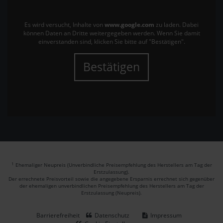
Es wird versucht, Inhalte von
www.google.com
zu laden. Dabei
können Daten an Dritte weitergegeben werden. Wenn Sie damit
einverstanden sind, klicken Sie bitte auf "Bestätigen".
Bestätigen
1
Ehemaliger Neupreis (Unverbindliche Preisempfehlung des Herstellers am Tag der
Erstzulassung).
Der errechnete Preisvorteil sowie die angegebene Ersparnis errechnet sich gegenüber
der ehemaligen unverbindlichen Preisempfehlung des Herstellers am Tag der
Erstzulassung (Neupreis).
Barrierefreiheit
Datenschutz
Impressum