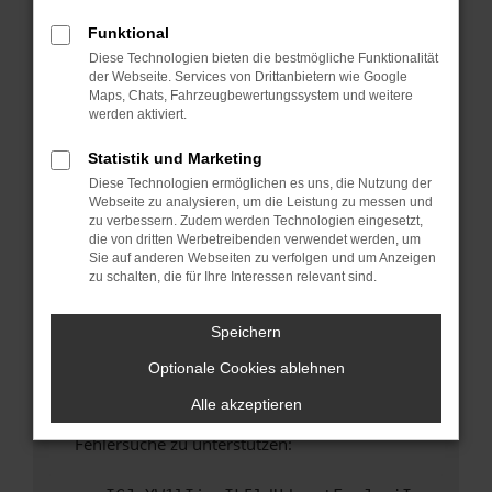
anderen Browser oder in einem privaten
Fenster?
Funktional
Diese Technologien bieten die bestmögliche Funktionalität
Starte dein Gerät neu.
der Webseite. Services von Drittanbietern wie Google
Das kann manchmal helfen, vorübergehende
Maps, Chats, Fahrzeugbewertungssystem und weitere
Probleme zu beheben.
werden aktiviert.
Stelle sicher, dass dein Browser und dein
Statistik und Marketing
Betriebssystem auf dem neuesten Stand
Diese Technologien ermöglichen es uns, die Nutzung der
sind.
Webseite zu analysieren, um die Leistung zu messen und
Veraltete Software birgt nicht nur ein
zu verbessern. Zudem werden Technologien eingesetzt,
Sicherheitsrisiko, sondern kann auch dazu
die von dritten Werbetreibenden verwendet werden, um
Sie auf anderen Webseiten zu verfolgen und um Anzeigen
führen, dass bestimmte Funktionen nicht mehr
zu schalten, die für Ihre Interessen relevant sind.
unterstützt werden.
Wende dich an den Webseitenbetreiber.
Speichern
Wenn du alle oben genannten Schritte versucht
Optionale Cookies ablehnen
hast, kontaktiere uns bitte. Wir werden
versuchen, das Problem zu beheben. Du kannst
Alle akzeptieren
uns diesen Text schicken, um uns bei der
Fehlersuche zu unterstützen: