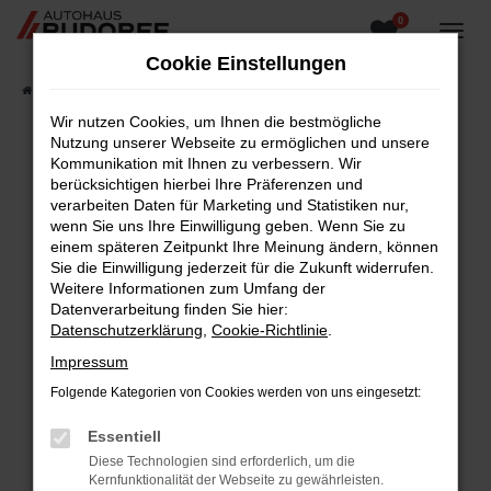
0
Zum
Hauptinhalt
Cookie Einstellungen
springen
Startseite
Fahrzeugangebote
Fahrzeugsuche
Wir nutzen Cookies, um Ihnen die bestmögliche
Nutzung unserer Webseite zu ermöglichen und unsere
Kommunikation mit Ihnen zu verbessern. Wir
berücksichtigen hierbei Ihre Präferenzen und
Fehler: Network Error
verarbeiten Daten für Marketing und Statistiken nur,
wenn Sie uns Ihre Einwilligung geben. Wenn Sie zu
Beim Laden ist ein Fehler aufgetreten.
einem späteren Zeitpunkt Ihre Meinung ändern, können
Hier sind ein paar Tipps, die dir helfen können:
Sie die Einwilligung jederzeit für die Zukunft widerrufen.
Weitere Informationen zum Umfang der
Überprüfe deine Firewall und deine
Datenverarbeitung finden Sie hier:
Internetverbindung.
Datenschutzerklärung
,
Cookie-Richtlinie
.
Laden andere Webseiten, zum Beispiel deine
Impressum
Suchmaschine?
Folgende Kategorien von Cookies werden von uns eingesetzt:
Prüfe deine Browsererweiterungen.
Manche Erweiterungen, wie Werbeblocker,
Essentiell
können das Laden bestimmter Seiten
Diese Technologien sind erforderlich, um die
verhindern. Funktioniert die Seite in einem
Kernfunktionalität der Webseite zu gewährleisten.