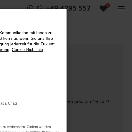
+49 4295 557
0
 Kommunikation mit Ihnen zu
stiken nur, wenn Sie uns Ihre
ung jederzeit für die Zukunft
ärung
,
Cookie-Richtlinie
.
inem anderen Browser oder in einem privaten Fenster?
Maps, Chats,
nd zu verbessern. Zudem werden