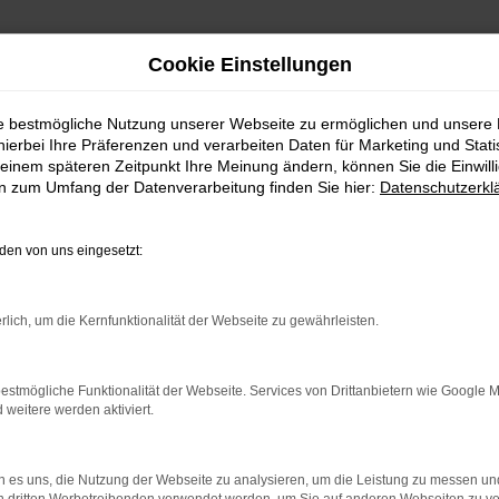
Cookie Einstellungen
ie bestmögliche Nutzung unserer Webseite zu ermöglichen und unsere
hierbei Ihre Präferenzen und verarbeiten Daten für Marketing und Stati
einem späteren Zeitpunkt Ihre Meinung ändern, können Sie die Einwillig
en zum Umfang der Datenverarbeitung finden Sie hier:
Datenschutzerkl
en von uns eingesetzt:
indung.
rlich, um die Kernfunktionalität der Webseite zu gewährleisten.
hine?
aden bestimmter Seiten verhindern. Funktioniert die Seite in e
estmögliche Funktionalität der Webseite. Services von Drittanbietern wie Google 
eitere werden aktiviert.
 zu beheben.
bssystem auf dem neuesten Stand sind.
 es uns, die Nutzung der Webseite zu analysieren, um die Leistung zu messen u