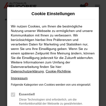
0
Zum
Hauptinhalt
Cookie Einstellungen
springen
Startseite
Fahrzeugangebote
Fahrzeugsuche
Wir nutzen Cookies, um Ihnen die bestmögliche
Nutzung unserer Webseite zu ermöglichen und unsere
Kommunikation mit Ihnen zu verbessern. Wir
berücksichtigen hierbei Ihre Präferenzen und
Fehler: Network Error
verarbeiten Daten für Marketing und Statistiken nur,
wenn Sie uns Ihre Einwilligung geben. Wenn Sie zu
Beim Laden ist ein Fehler aufgetreten.
einem späteren Zeitpunkt Ihre Meinung ändern, können
Hier sind ein paar Tipps, die dir helfen können:
Sie die Einwilligung jederzeit für die Zukunft widerrufen.
Weitere Informationen zum Umfang der
Überprüfe deine Firewall und deine
Datenverarbeitung finden Sie hier:
Internetverbindung.
Datenschutzerklärung
,
Cookie-Richtlinie
.
Laden andere Webseiten, zum Beispiel deine
Impressum
Suchmaschine?
Folgende Kategorien von Cookies werden von uns eingesetzt:
Prüfe deine Browsererweiterungen.
Manche Erweiterungen, wie Werbeblocker,
Essentiell
können das Laden bestimmter Seiten
Diese Technologien sind erforderlich, um die
verhindern. Funktioniert die Seite in einem
Kernfunktionalität der Webseite zu gewährleisten.