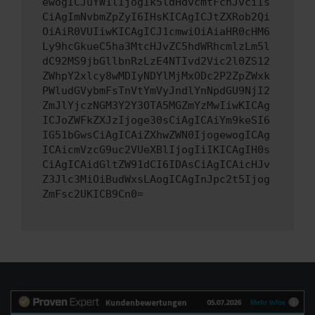
ewogICJuYW1lIjogIk5ldHdvcmtFcnJvciIs
CiAgImNvbmZpZyI6IHsKICAgICJtZXRob2Qi
OiAiR0VUIiwKICAgICJ1cmwiOiAiaHR0cHM6
Ly9hcGkueC5ha3MtcHJvZC5hdWRhcmlzLm5l
dC92MS9jbGllbnRzLzE4NTIvd2Vic2l0ZS12
ZWhpY2xlcy8wMDIyNDYlMjMxODc2P2ZpZWxk
PWludGVybmFsTnVtYmVyJndlYnNpdGU9NjI2
ZmJlYjczNGM3Y2Y3OTA5MGZmYzMwIiwKICAg
ICJoZWFkZXJzIjoge30sCiAgICAiYm9keSI6
IG51bGwsCiAgICAiZXhwZWN0IjogewogICAg
ICAicmVzcG9uc2VUeXBlIjogIiIKICAgIH0s
CiAgICAidGltZW91dCI6IDAsCiAgICAicHJv
Z3Jlc3MiOiBudWxsLAogICAgInJpc2t5Ijog
ZmFsc2UKICB9Cn0=