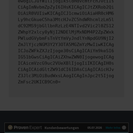
ewogICJuYW1lIjogIk5ldHdvcmtFcnJvciIs
CiAgImNvbmZpZyI6IHsKICAgICJtZXRob2Qi
OiAiR0VUIiwKICAgICJ1cmwiOiAiaHR0cHM6
Ly9hcGkueC5ha3MtcHJvZC5hdWRhcmlzLm5l
dC92MS9jbGllbnRzLzE4NTIvd2Vic2l0ZS12
ZWhpY2xlcy8yNjI2NDElMjMxNDM4P2ZpZWxk
PWludGVybmFsTnVtYmVyJndlYnNpdGU9NjI2
ZmJlYjczNGM3Y2Y3OTA5MGZmYzMwIiwKICAg
ICJoZWFkZXJzIjoge30sCiAgICAiYm9keSI6
IG51bGwsCiAgICAiZXhwZWN0IjogewogICAg
ICAicmVzcG9uc2VUeXBlIjogIiIKICAgIH0s
CiAgICAidGltZW91dCI6IDAsCiAgICAicHJv
Z3Jlc3MiOiBudWxsLAogICAgInJpc2t5Ijog
ZmFsc2UKICB9Cn0=