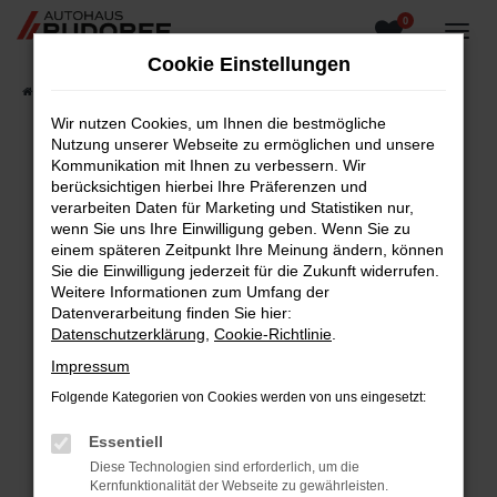
0
Zum
Hauptinhalt
Cookie Einstellungen
springen
Startseite
Fahrzeugangebote
Fahrzeugsuche
Wir nutzen Cookies, um Ihnen die bestmögliche
Nutzung unserer Webseite zu ermöglichen und unsere
Kommunikation mit Ihnen zu verbessern. Wir
berücksichtigen hierbei Ihre Präferenzen und
Fehler: Network Error
verarbeiten Daten für Marketing und Statistiken nur,
wenn Sie uns Ihre Einwilligung geben. Wenn Sie zu
Beim Laden ist ein Fehler aufgetreten.
einem späteren Zeitpunkt Ihre Meinung ändern, können
Hier sind ein paar Tipps, die dir helfen können:
Sie die Einwilligung jederzeit für die Zukunft widerrufen.
Weitere Informationen zum Umfang der
Überprüfe deine Firewall und deine
Datenverarbeitung finden Sie hier:
Internetverbindung.
Datenschutzerklärung
,
Cookie-Richtlinie
.
Laden andere Webseiten, zum Beispiel deine
Impressum
Suchmaschine?
Folgende Kategorien von Cookies werden von uns eingesetzt:
Prüfe deine Browsererweiterungen.
Manche Erweiterungen, wie Werbeblocker,
Essentiell
können das Laden bestimmter Seiten
Diese Technologien sind erforderlich, um die
verhindern. Funktioniert die Seite in einem
Kernfunktionalität der Webseite zu gewährleisten.