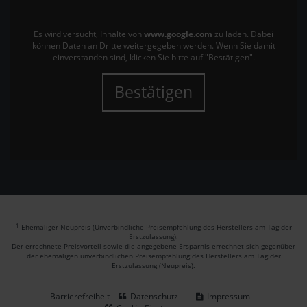
Es wird versucht, Inhalte von
www.google.com
zu laden. Dabei
können Daten an Dritte weitergegeben werden. Wenn Sie damit
einverstanden sind, klicken Sie bitte auf "Bestätigen".
Bestätigen
1
Ehemaliger Neupreis (Unverbindliche Preisempfehlung des Herstellers am Tag der
Erstzulassung).
Der errechnete Preisvorteil sowie die angegebene Ersparnis errechnet sich gegenüber
der ehemaligen unverbindlichen Preisempfehlung des Herstellers am Tag der
Erstzulassung (Neupreis).
Barrierefreiheit
Datenschutz
Impressum