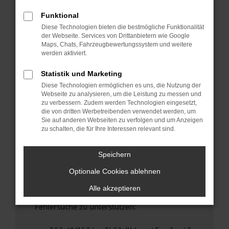
anderen Browser oder in einem privaten
Fenster?
Funktional
Diese Technologien bieten die bestmögliche Funktionalität
Starte dein Gerät neu.
der Webseite. Services von Drittanbietern wie Google
Das kann manchmal helfen, vorübergehende
Maps, Chats, Fahrzeugbewertungssystem und weitere
Probleme zu beheben.
werden aktiviert.
Stelle sicher, dass dein Browser und dein
Statistik und Marketing
Betriebssystem auf dem neuesten Stand
Diese Technologien ermöglichen es uns, die Nutzung der
sind.
Webseite zu analysieren, um die Leistung zu messen und
Veraltete Software birgt nicht nur ein
zu verbessern. Zudem werden Technologien eingesetzt,
Sicherheitsrisiko, sondern kann auch dazu
die von dritten Werbetreibenden verwendet werden, um
Sie auf anderen Webseiten zu verfolgen und um Anzeigen
führen, dass bestimmte Funktionen nicht mehr
zu schalten, die für Ihre Interessen relevant sind.
unterstützt werden.
Wende dich an den Webseitenbetreiber.
Speichern
Wenn du alle oben genannten Schritte versucht
Optionale Cookies ablehnen
hast, kontaktiere uns bitte. Wir werden
versuchen, das Problem zu beheben. Du kannst
Alle akzeptieren
uns diesen Text schicken, um uns bei der
Fehlersuche zu unterstützen: