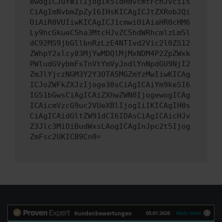
ewogICJuYW1lIjogIk5ldHdvcmtFcnJvciIs
CiAgImNvbmZpZyI6IHsKICAgICJtZXRob2Qi
OiAiR0VUIiwKICAgICJ1cmwiOiAiaHR0cHM6
Ly9hcGkueC5ha3MtcHJvZC5hdWRhcmlzLm5l
dC92MS9jbGllbnRzLzE4NTIvd2Vic2l0ZS12
ZWhpY2xlcy83MjYwMDQlMjMxNDM4P2ZpZWxk
PWludGVybmFsTnVtYmVyJndlYnNpdGU9NjI2
ZmJlYjczNGM3Y2Y3OTA5MGZmYzMwIiwKICAg
ICJoZWFkZXJzIjoge30sCiAgICAiYm9keSI6
IG51bGwsCiAgICAiZXhwZWN0IjogewogICAg
ICAicmVzcG9uc2VUeXBlIjogIiIKICAgIH0s
CiAgICAidGltZW91dCI6IDAsCiAgICAicHJv
Z3Jlc3MiOiBudWxsLAogICAgInJpc2t5Ijog
ZmFsc2UKICB9Cn0=