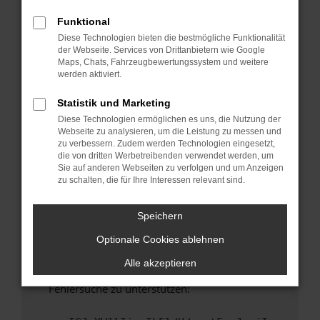
anderen Browser oder in einem privaten
Fenster?
Funktional
Diese Technologien bieten die bestmögliche Funktionalität
Starte dein Gerät neu.
der Webseite. Services von Drittanbietern wie Google
Das kann manchmal helfen, vorübergehende
Maps, Chats, Fahrzeugbewertungssystem und weitere
Probleme zu beheben.
werden aktiviert.
Stelle sicher, dass dein Browser und dein
Statistik und Marketing
Betriebssystem auf dem neuesten Stand
Diese Technologien ermöglichen es uns, die Nutzung der
sind.
Webseite zu analysieren, um die Leistung zu messen und
Veraltete Software birgt nicht nur ein
zu verbessern. Zudem werden Technologien eingesetzt,
Sicherheitsrisiko, sondern kann auch dazu
die von dritten Werbetreibenden verwendet werden, um
Sie auf anderen Webseiten zu verfolgen und um Anzeigen
führen, dass bestimmte Funktionen nicht mehr
zu schalten, die für Ihre Interessen relevant sind.
unterstützt werden.
Wende dich an den Webseitenbetreiber.
Speichern
Wenn du alle oben genannten Schritte versucht
Optionale Cookies ablehnen
hast, kontaktiere uns bitte. Wir werden
versuchen, das Problem zu beheben. Du kannst
Alle akzeptieren
uns diesen Text schicken, um uns bei der
Fehlersuche zu unterstützen: