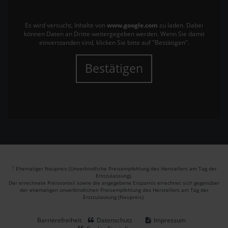
Es wird versucht, Inhalte von
www.google.com
zu laden. Dabei
können Daten an Dritte weitergegeben werden. Wenn Sie damit
einverstanden sind, klicken Sie bitte auf "Bestätigen".
Bestätigen
1
Ehemaliger Neupreis (Unverbindliche Preisempfehlung des Herstellers am Tag der
Erstzulassung).
Der errechnete Preisvorteil sowie die angegebene Ersparnis errechnet sich gegenüber
der ehemaligen unverbindlichen Preisempfehlung des Herstellers am Tag der
Erstzulassung (Neupreis).
Barrierefreiheit
Datenschutz
Impressum