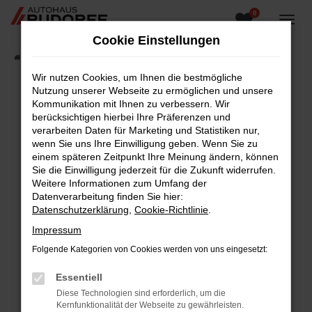
0
Zum
Hauptinhalt
Cookie Einstellungen
springen
Startseite
Fahrzeugangebote
Fahrzeugsuche
Wir nutzen Cookies, um Ihnen die bestmögliche
Nutzung unserer Webseite zu ermöglichen und unsere
Kommunikation mit Ihnen zu verbessern. Wir
berücksichtigen hierbei Ihre Präferenzen und
Fehler: Network Error
verarbeiten Daten für Marketing und Statistiken nur,
wenn Sie uns Ihre Einwilligung geben. Wenn Sie zu
Beim Laden ist ein Fehler aufgetreten.
einem späteren Zeitpunkt Ihre Meinung ändern, können
Hier sind ein paar Tipps, die dir helfen können:
Sie die Einwilligung jederzeit für die Zukunft widerrufen.
Weitere Informationen zum Umfang der
Überprüfe deine Firewall und deine
Datenverarbeitung finden Sie hier:
Internetverbindung.
Datenschutzerklärung
,
Cookie-Richtlinie
.
Laden andere Webseiten, zum Beispiel deine
Impressum
Suchmaschine?
Folgende Kategorien von Cookies werden von uns eingesetzt:
Prüfe deine Browsererweiterungen.
Manche Erweiterungen, wie Werbeblocker,
Essentiell
können das Laden bestimmter Seiten
Diese Technologien sind erforderlich, um die
verhindern. Funktioniert die Seite in einem
Kernfunktionalität der Webseite zu gewährleisten.