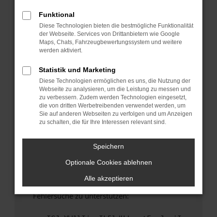
anderen Browser oder in einem privaten
Fenster?
Funktional
Diese Technologien bieten die bestmögliche Funktionalität
Starte dein Gerät neu.
der Webseite. Services von Drittanbietern wie Google
Das kann manchmal helfen, vorübergehende
Maps, Chats, Fahrzeugbewertungssystem und weitere
Probleme zu beheben.
werden aktiviert.
Stelle sicher, dass dein Browser und dein
Statistik und Marketing
Betriebssystem auf dem neuesten Stand
Diese Technologien ermöglichen es uns, die Nutzung der
sind.
Webseite zu analysieren, um die Leistung zu messen und
Veraltete Software birgt nicht nur ein
zu verbessern. Zudem werden Technologien eingesetzt,
Sicherheitsrisiko, sondern kann auch dazu
die von dritten Werbetreibenden verwendet werden, um
Sie auf anderen Webseiten zu verfolgen und um Anzeigen
führen, dass bestimmte Funktionen nicht mehr
zu schalten, die für Ihre Interessen relevant sind.
unterstützt werden.
Wende dich an den Webseitenbetreiber.
Speichern
Wenn du alle oben genannten Schritte versucht
Optionale Cookies ablehnen
hast, kontaktiere uns bitte. Wir werden
versuchen, das Problem zu beheben. Du kannst
Alle akzeptieren
uns diesen Text schicken, um uns bei der
Fehlersuche zu unterstützen: