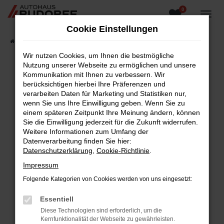
0
Zum
Hauptinhalt
Cookie Einstellungen
springen
Startseite
Fahrzeugangebote
Fahrzeugsuche
Wir nutzen Cookies, um Ihnen die bestmögliche
Nutzung unserer Webseite zu ermöglichen und unsere
Kommunikation mit Ihnen zu verbessern. Wir
berücksichtigen hierbei Ihre Präferenzen und
Fehler: Network Error
verarbeiten Daten für Marketing und Statistiken nur,
wenn Sie uns Ihre Einwilligung geben. Wenn Sie zu
Beim Laden ist ein Fehler aufgetreten.
einem späteren Zeitpunkt Ihre Meinung ändern, können
Hier sind ein paar Tipps, die dir helfen können:
Sie die Einwilligung jederzeit für die Zukunft widerrufen.
Weitere Informationen zum Umfang der
Überprüfe deine Firewall und deine
Datenverarbeitung finden Sie hier:
Internetverbindung.
Datenschutzerklärung
,
Cookie-Richtlinie
.
Laden andere Webseiten, zum Beispiel deine
Impressum
Suchmaschine?
Folgende Kategorien von Cookies werden von uns eingesetzt:
Prüfe deine Browsererweiterungen.
Manche Erweiterungen, wie Werbeblocker,
Essentiell
können das Laden bestimmter Seiten
Diese Technologien sind erforderlich, um die
verhindern. Funktioniert die Seite in einem
Kernfunktionalität der Webseite zu gewährleisten.