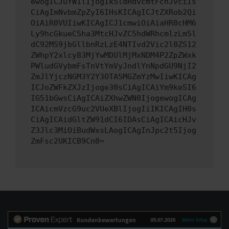
ewogICJuYW1lIjogIk5ldHdvcmtFcnJvciIs
CiAgImNvbmZpZyI6IHsKICAgICJtZXRob2Qi
OiAiR0VUIiwKICAgICJ1cmwiOiAiaHR0cHM6
Ly9hcGkueC5ha3MtcHJvZC5hdWRhcmlzLm5l
dC92MS9jbGllbnRzLzE4NTIvd2Vic2l0ZS12
ZWhpY2xlcy83MjYwMDUlMjMxNDM4P2ZpZWxk
PWludGVybmFsTnVtYmVyJndlYnNpdGU9NjI2
ZmJlYjczNGM3Y2Y3OTA5MGZmYzMwIiwKICAg
ICJoZWFkZXJzIjoge30sCiAgICAiYm9keSI6
IG51bGwsCiAgICAiZXhwZWN0IjogewogICAg
ICAicmVzcG9uc2VUeXBlIjogIiIKICAgIH0s
CiAgICAidGltZW91dCI6IDAsCiAgICAicHJv
Z3Jlc3MiOiBudWxsLAogICAgInJpc2t5Ijog
ZmFsc2UKICB9Cn0=