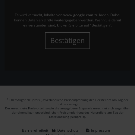
Es wird versucht, Inhalte von
www.google.com
zu laden. Dabei
können Daten an Dritte weitergegeben werden. Wenn Sie damit
einverstanden sind, klicken Sie bitte auf "Bestätigen".
Bestätigen
1
Ehemaliger Neupreis (Unverbindliche Preisempfehlung des Herstellers am Tag der
Erstzulassung).
Der errechnete Preisvorteil sowie die angegebene Ersparnis errechnet sich gegenüber
der ehemaligen unverbindlichen Preisempfehlung des Herstellers am Tag der
Erstzulassung (Neupreis).
Barrierefreiheit
Datenschutz
Impressum