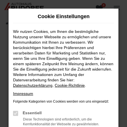
0
Zum
Hauptinhalt
Cookie Einstellungen
springen
Startseite
Fahrzeugangebote
Fahrzeugsuche
Wir nutzen Cookies, um Ihnen die bestmögliche
Nutzung unserer Webseite zu ermöglichen und unsere
Kommunikation mit Ihnen zu verbessern. Wir
berücksichtigen hierbei Ihre Präferenzen und
Fehler: Network Error
verarbeiten Daten für Marketing und Statistiken nur,
wenn Sie uns Ihre Einwilligung geben. Wenn Sie zu
Beim Laden ist ein Fehler aufgetreten.
einem späteren Zeitpunkt Ihre Meinung ändern, können
Hier sind ein paar Tipps, die dir helfen können:
Sie die Einwilligung jederzeit für die Zukunft widerrufen.
Weitere Informationen zum Umfang der
Überprüfe deine Firewall und deine
Datenverarbeitung finden Sie hier:
Internetverbindung.
Datenschutzerklärung
,
Cookie-Richtlinie
.
Laden andere Webseiten, zum Beispiel deine
Impressum
Suchmaschine?
Folgende Kategorien von Cookies werden von uns eingesetzt:
Prüfe deine Browsererweiterungen.
Manche Erweiterungen, wie Werbeblocker,
Essentiell
können das Laden bestimmter Seiten
Diese Technologien sind erforderlich, um die
verhindern. Funktioniert die Seite in einem
Kernfunktionalität der Webseite zu gewährleisten.