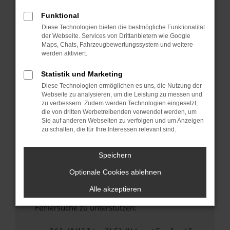
anderen Browser oder in einem privaten
Fenster?
Funktional
Diese Technologien bieten die bestmögliche Funktionalität
Starte dein Gerät neu.
der Webseite. Services von Drittanbietern wie Google
Das kann manchmal helfen, vorübergehende
Maps, Chats, Fahrzeugbewertungssystem und weitere
Probleme zu beheben.
werden aktiviert.
Stelle sicher, dass dein Browser und dein
Statistik und Marketing
Betriebssystem auf dem neuesten Stand
Diese Technologien ermöglichen es uns, die Nutzung der
sind.
Webseite zu analysieren, um die Leistung zu messen und
Veraltete Software birgt nicht nur ein
zu verbessern. Zudem werden Technologien eingesetzt,
Sicherheitsrisiko, sondern kann auch dazu
die von dritten Werbetreibenden verwendet werden, um
Sie auf anderen Webseiten zu verfolgen und um Anzeigen
führen, dass bestimmte Funktionen nicht mehr
zu schalten, die für Ihre Interessen relevant sind.
unterstützt werden.
Wende dich an den Webseitenbetreiber.
Speichern
Wenn du alle oben genannten Schritte versucht
Optionale Cookies ablehnen
hast, kontaktiere uns bitte. Wir werden
versuchen, das Problem zu beheben. Du kannst
Alle akzeptieren
uns diesen Text schicken, um uns bei der
Fehlersuche zu unterstützen: