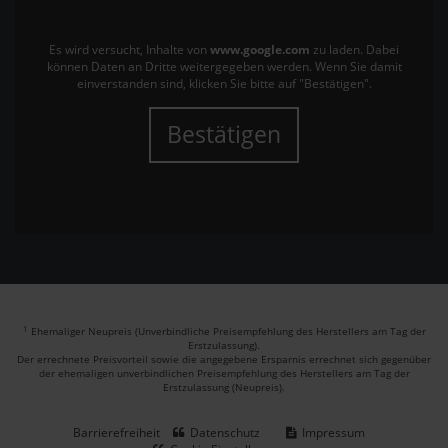
Es wird versucht, Inhalte von
www.google.com
zu laden. Dabei
können Daten an Dritte weitergegeben werden. Wenn Sie damit
einverstanden sind, klicken Sie bitte auf "Bestätigen".
Bestätigen
1
Ehemaliger Neupreis (Unverbindliche Preisempfehlung des Herstellers am Tag der
Erstzulassung).
Der errechnete Preisvorteil sowie die angegebene Ersparnis errechnet sich gegenüber
der ehemaligen unverbindlichen Preisempfehlung des Herstellers am Tag der
Erstzulassung (Neupreis).
Barrierefreiheit
Datenschutz
Impressum