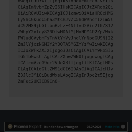
ewogICJuYW1lIjogIk5ldHdvcmtFcnJvciIs
CiAgImNvbmZpZyI6IHsKICAgICJtZXRob2Qi
OiAiR0VUIiwKICAgICJ1cmwiOiAiaHR0cHM6
Ly9hcGkueC5ha3MtcHJvZC5hdWRhcmlzLm5l
dC92MS9jbGllbnRzLzE4NTIvd2Vic2l0ZS12
ZWhpY2xlcy82NDIwMDAlMjMxNDM4P2ZpZWxk
PWludGVybmFsTnVtYmVyJndlYnNpdGU9NjI2
ZmJlYjczNGM3Y2Y3OTA5MGZmYzMwIiwKICAg
ICJoZWFkZXJzIjoge30sCiAgICAiYm9keSI6
IG51bGwsCiAgICAiZXhwZWN0IjogewogICAg
ICAicmVzcG9uc2VUeXBlIjogIiIKICAgIH0s
CiAgICAidGltZW91dCI6IDAsCiAgICAicHJv
Z3Jlc3MiOiBudWxsLAogICAgInJpc2t5Ijog
ZmFsc2UKICB9Cn0=