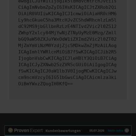
ewogICJuYW1lIjogIk5ldHdvcmtFcnJvciIs
CiAgImNvbmZpZyI6IHsKICAgICJtZXRob2Qi
OiAiR0VUIiwKICAgICJ1cmwiOiAiaHR0cHM6
Ly9hcGkueC5ha3MtcHJvZC5hdWRhcmlzLm5l
dC92MS9jbGllbnRzLzE4NTIvd2Vic2l0ZS12
ZWhpY2xlcy84MjYwNjZTNyUyMzE0Mzg/Zmll
bGQ9aW50ZXJuYWxOdW1iZXImd2Vic2l0ZT02
MjZmYmViNzM0YzdjZjc5MDkwZmZjMzAiLAog
ICAgImhlYWRlcnMiOiB7fSwKICAgICJib2R5
IjogbnVsbCwKICAgICJleHBlY3QiOiB7CiAg
ICAgICJyZXNwb25zZVR5cGUiOiAiIgogICAg
fSwKICAgICJ0aW1lb3V0IjogMCwKICAgICJw
cm9ncmVzcyI6IG51bGwsCiAgICAicmlza3ki
OiBmYWxzZQogIH0KfQ==