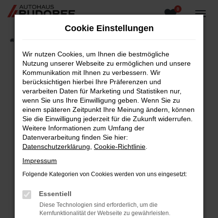
0
Zum
Hauptinhalt
Cookie Einstellungen
springen
Startseite
Fahrzeugangebote
Fahrzeugsuche
Wir nutzen Cookies, um Ihnen die bestmögliche
Nutzung unserer Webseite zu ermöglichen und unsere
Kommunikation mit Ihnen zu verbessern. Wir
berücksichtigen hierbei Ihre Präferenzen und
Fehler: Network Error
verarbeiten Daten für Marketing und Statistiken nur,
wenn Sie uns Ihre Einwilligung geben. Wenn Sie zu
Beim Laden ist ein Fehler aufgetreten.
einem späteren Zeitpunkt Ihre Meinung ändern, können
Hier sind ein paar Tipps, die dir helfen können:
Sie die Einwilligung jederzeit für die Zukunft widerrufen.
Weitere Informationen zum Umfang der
Überprüfe deine Firewall und deine
Datenverarbeitung finden Sie hier:
Internetverbindung.
Datenschutzerklärung
,
Cookie-Richtlinie
.
Laden andere Webseiten, zum Beispiel deine
Impressum
Suchmaschine?
Folgende Kategorien von Cookies werden von uns eingesetzt:
Prüfe deine Browsererweiterungen.
Manche Erweiterungen, wie Werbeblocker,
Essentiell
können das Laden bestimmter Seiten
Diese Technologien sind erforderlich, um die
verhindern. Funktioniert die Seite in einem
Kernfunktionalität der Webseite zu gewährleisten.