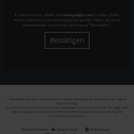
Es wird versucht, Inhalte von
www.google.com
zu laden. Dabei
können Daten an Dritte weitergegeben werden. Wenn Sie damit
einverstanden sind, klicken Sie bitte auf "Bestätigen".
Bestätigen
1
Ehemaliger Neupreis (Unverbindliche Preisempfehlung des Herstellers am Tag der
Erstzulassung).
Der errechnete Preisvorteil sowie die angegebene Ersparnis errechnet sich gegenüber
der ehemaligen unverbindlichen Preisempfehlung des Herstellers am Tag der
Erstzulassung (Neupreis).
Barrierefreiheit
Datenschutz
Impressum