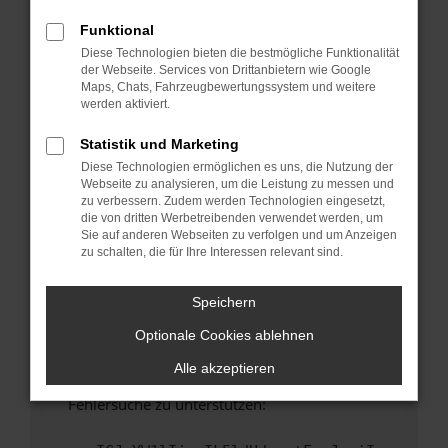
anderen Browser oder in einem privaten
Fenster?
Funktional
Diese Technologien bieten die bestmögliche Funktionalität
Starte dein Gerät neu.
der Webseite. Services von Drittanbietern wie Google
Das kann manchmal helfen, vorübergehende
Maps, Chats, Fahrzeugbewertungssystem und weitere
Probleme zu beheben.
werden aktiviert.
Stelle sicher, dass dein Browser und dein
Statistik und Marketing
Betriebssystem auf dem neuesten Stand
Diese Technologien ermöglichen es uns, die Nutzung der
sind.
Webseite zu analysieren, um die Leistung zu messen und
Veraltete Software birgt nicht nur ein
zu verbessern. Zudem werden Technologien eingesetzt,
Sicherheitsrisiko, sondern kann auch dazu
die von dritten Werbetreibenden verwendet werden, um
Sie auf anderen Webseiten zu verfolgen und um Anzeigen
führen, dass bestimmte Funktionen nicht mehr
zu schalten, die für Ihre Interessen relevant sind.
unterstützt werden.
Wende dich an den Webseitenbetreiber.
Speichern
Wenn du alle oben genannten Schritte versucht
Optionale Cookies ablehnen
hast, kontaktiere uns bitte. Wir werden
versuchen, das Problem zu beheben. Du kannst
Alle akzeptieren
uns diesen Text schicken, um uns bei der
Fehlersuche zu unterstützen: