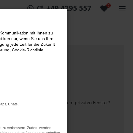
+49 4295 557
0
 Kommunikation mit Ihnen zu
stiken nur, wenn Sie uns Ihre
ung jederzeit für die Zukunft
ärung
,
Cookie-Richtlinie
.
inem anderen Browser oder in einem privaten Fenster?
Maps, Chats,
nd zu verbessern. Zudem werden