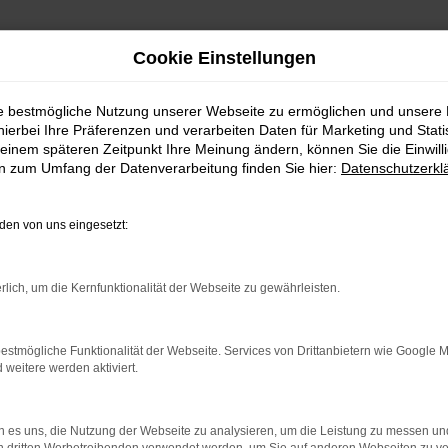
Cookie Einstellungen
ie bestmögliche Nutzung unserer Webseite zu ermöglichen und unsere
hierbei Ihre Präferenzen und verarbeiten Daten für Marketing und Stati
einem späteren Zeitpunkt Ihre Meinung ändern, können Sie die Einwillig
en zum Umfang der Datenverarbeitung finden Sie hier:
Datenschutzerkl
en von uns eingesetzt:
indung.
rlich, um die Kernfunktionalität der Webseite zu gewährleisten.
hine?
aden bestimmter Seiten verhindern. Funktioniert die Seite in e
estmögliche Funktionalität der Webseite. Services von Drittanbietern wie Google 
eitere werden aktiviert.
 zu beheben.
bssystem auf dem neuesten Stand sind.
 es uns, die Nutzung der Webseite zu analysieren, um die Leistung zu messen u