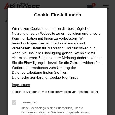
0
Zum
Hauptinhalt
Cookie Einstellungen
springen
Startseite
Fahrzeugangebote
Fahrzeugsuche
Wir nutzen Cookies, um Ihnen die bestmögliche
Nutzung unserer Webseite zu ermöglichen und unsere
Kommunikation mit Ihnen zu verbessern. Wir
berücksichtigen hierbei Ihre Präferenzen und
Fehler: Network Error
verarbeiten Daten für Marketing und Statistiken nur,
wenn Sie uns Ihre Einwilligung geben. Wenn Sie zu
Beim Laden ist ein Fehler aufgetreten.
einem späteren Zeitpunkt Ihre Meinung ändern, können
Hier sind ein paar Tipps, die dir helfen können:
Sie die Einwilligung jederzeit für die Zukunft widerrufen.
Weitere Informationen zum Umfang der
Überprüfe deine Firewall und deine
Datenverarbeitung finden Sie hier:
Internetverbindung.
Datenschutzerklärung
,
Cookie-Richtlinie
.
Laden andere Webseiten, zum Beispiel deine
Impressum
Suchmaschine?
Folgende Kategorien von Cookies werden von uns eingesetzt:
Prüfe deine Browsererweiterungen.
Manche Erweiterungen, wie Werbeblocker,
Essentiell
können das Laden bestimmter Seiten
Diese Technologien sind erforderlich, um die
verhindern. Funktioniert die Seite in einem
Kernfunktionalität der Webseite zu gewährleisten.