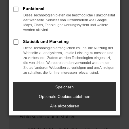
anderen Browser oder in einem privaten
Fenster?
Funktional
Diese Technologien bieten die bestmögliche Funktionalität
Starte dein Gerät neu.
der Webseite. Services von Drittanbietern wie Google
Das kann manchmal helfen, vorübergehende
Maps, Chats, Fahrzeugbewertungssystem und weitere
Probleme zu beheben.
werden aktiviert.
Stelle sicher, dass dein Browser und dein
Statistik und Marketing
Betriebssystem auf dem neuesten Stand
Diese Technologien ermöglichen es uns, die Nutzung der
sind.
Webseite zu analysieren, um die Leistung zu messen und
Veraltete Software birgt nicht nur ein
zu verbessern. Zudem werden Technologien eingesetzt,
Sicherheitsrisiko, sondern kann auch dazu
die von dritten Werbetreibenden verwendet werden, um
Sie auf anderen Webseiten zu verfolgen und um Anzeigen
führen, dass bestimmte Funktionen nicht mehr
zu schalten, die für Ihre Interessen relevant sind.
unterstützt werden.
Wende dich an den Webseitenbetreiber.
Speichern
Wenn du alle oben genannten Schritte versucht
Optionale Cookies ablehnen
hast, kontaktiere uns bitte. Wir werden
versuchen, das Problem zu beheben. Du kannst
Alle akzeptieren
uns diesen Text schicken, um uns bei der
Fehlersuche zu unterstützen: