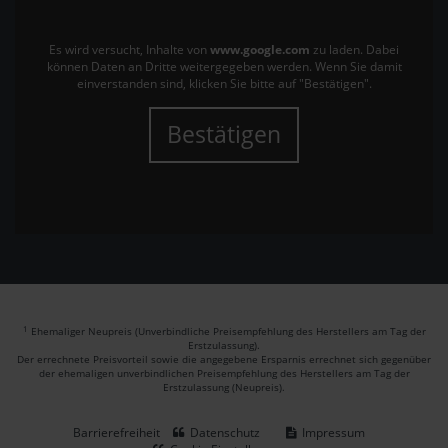
Es wird versucht, Inhalte von
www.google.com
zu laden. Dabei
können Daten an Dritte weitergegeben werden. Wenn Sie damit
einverstanden sind, klicken Sie bitte auf "Bestätigen".
Bestätigen
1
Ehemaliger Neupreis (Unverbindliche Preisempfehlung des Herstellers am Tag der
Erstzulassung).
Der errechnete Preisvorteil sowie die angegebene Ersparnis errechnet sich gegenüber
der ehemaligen unverbindlichen Preisempfehlung des Herstellers am Tag der
Erstzulassung (Neupreis).
Barrierefreiheit
Datenschutz
Impressum