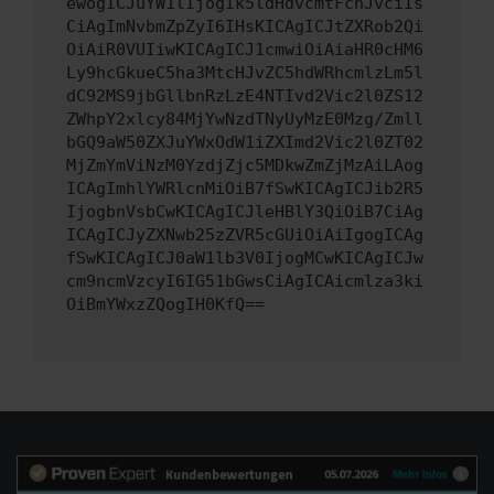
ewogICJuYW1lIjogIk5ldHdvcmtFcnJvciIs
CiAgImNvbmZpZyI6IHsKICAgICJtZXRob2Qi
OiAiR0VUIiwKICAgICJ1cmwiOiAiaHR0cHM6
Ly9hcGkueC5ha3MtcHJvZC5hdWRhcmlzLm5l
dC92MS9jbGllbnRzLzE4NTIvd2Vic2l0ZS12
ZWhpY2xlcy84MjYwNzdTNyUyMzE0Mzg/Zmll
bGQ9aW50ZXJuYWxOdW1iZXImd2Vic2l0ZT02
MjZmYmViNzM0YzdjZjc5MDkwZmZjMzAiLAog
ICAgImhlYWRlcnMiOiB7fSwKICAgICJib2R5
IjogbnVsbCwKICAgICJleHBlY3QiOiB7CiAg
ICAgICJyZXNwb25zZVR5cGUiOiAiIgogICAg
fSwKICAgICJ0aW1lb3V0IjogMCwKICAgICJw
cm9ncmVzcyI6IG51bGwsCiAgICAicmlza3ki
OiBmYWxzZQogIH0KfQ==