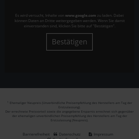
Es wird versucht, Inhalte von
www.google.com
zu laden. Dabei
können Daten an Dritte weitergegeben werden. Wenn Sie damit
einverstanden sind, klicken Sie bitte auf "Bestätigen".
Bestätigen
1
Ehemaliger Neupreis (Unverbindliche Preisempfehlung des Herstellers am Tag der
Erstzulassung).
Der errechnete Preisvorteil sowie die angegebene Ersparnis errechnet sich gegenüber
der ehemaligen unverbindlichen Preisempfehlung des Herstellers am Tag der
Erstzulassung (Neupreis).
Barrierefreiheit
Datenschutz
Impressum