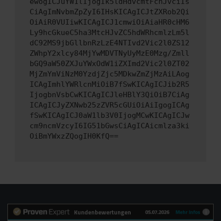
ewogICJuYW1lIjogIk5ldHdvcmtFcnJvciIs
CiAgImNvbmZpZyI6IHsKICAgICJtZXRob2Qi
OiAiR0VUIiwKICAgICJ1cmwiOiAiaHR0cHM6
Ly9hcGkueC5ha3MtcHJvZC5hdWRhcmlzLm5l
dC92MS9jbGllbnRzLzE4NTIvd2Vic2l0ZS12
ZWhpY2xlcy84MjYwMDVTNyUyMzE0Mzg/Zmll
bGQ9aW50ZXJuYWxOdW1iZXImd2Vic2l0ZT02
MjZmYmViNzM0YzdjZjc5MDkwZmZjMzAiLAog
ICAgImhlYWRlcnMiOiB7fSwKICAgICJib2R5
IjogbnVsbCwKICAgICJleHBlY3QiOiB7CiAg
ICAgICJyZXNwb25zZVR5cGUiOiAiIgogICAg
fSwKICAgICJ0aW1lb3V0IjogMCwKICAgICJw
cm9ncmVzcyI6IG51bGwsCiAgICAicmlza3ki
OiBmYWxzZQogIH0KfQ==