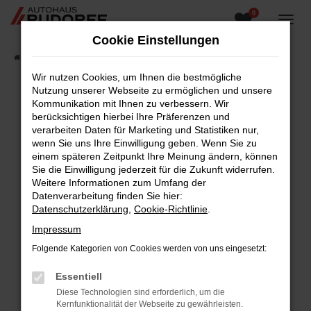
0
Zum
Hauptinhalt
Cookie Einstellungen
springen
Startseite
Fahrzeugangebote
Fahrzeugsuche
Wir nutzen Cookies, um Ihnen die bestmögliche
Nutzung unserer Webseite zu ermöglichen und unsere
Kommunikation mit Ihnen zu verbessern. Wir
berücksichtigen hierbei Ihre Präferenzen und
Fehler: Network Error
verarbeiten Daten für Marketing und Statistiken nur,
wenn Sie uns Ihre Einwilligung geben. Wenn Sie zu
Beim Laden ist ein Fehler aufgetreten.
einem späteren Zeitpunkt Ihre Meinung ändern, können
Hier sind ein paar Tipps, die dir helfen können:
Sie die Einwilligung jederzeit für die Zukunft widerrufen.
Weitere Informationen zum Umfang der
Überprüfe deine Firewall und deine
Datenverarbeitung finden Sie hier:
Internetverbindung.
Datenschutzerklärung
,
Cookie-Richtlinie
.
Laden andere Webseiten, zum Beispiel deine
Impressum
Suchmaschine?
Folgende Kategorien von Cookies werden von uns eingesetzt:
Prüfe deine Browsererweiterungen.
Manche Erweiterungen, wie Werbeblocker,
Essentiell
können das Laden bestimmter Seiten
Diese Technologien sind erforderlich, um die
verhindern. Funktioniert die Seite in einem
Kernfunktionalität der Webseite zu gewährleisten.