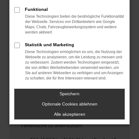
anderen Browser oder in einem privaten
Fenster?
Funktional
Diese Technologien bieten die bestmögliche Funktionalität
Starte dein Gerät neu.
der Webseite. Services von Drittanbietern wie Google
Das kann manchmal helfen, vorübergehende
Maps, Chats, Fahrzeugbewertungssystem und weitere
Probleme zu beheben.
werden aktiviert.
Stelle sicher, dass dein Browser und dein
Statistik und Marketing
Betriebssystem auf dem neuesten Stand
Diese Technologien ermöglichen es uns, die Nutzung der
sind.
Webseite zu analysieren, um die Leistung zu messen und
Veraltete Software birgt nicht nur ein
zu verbessern. Zudem werden Technologien eingesetzt,
Sicherheitsrisiko, sondern kann auch dazu
die von dritten Werbetreibenden verwendet werden, um
Sie auf anderen Webseiten zu verfolgen und um Anzeigen
führen, dass bestimmte Funktionen nicht mehr
zu schalten, die für Ihre Interessen relevant sind.
unterstützt werden.
Wende dich an den Webseitenbetreiber.
Speichern
Wenn du alle oben genannten Schritte versucht
Optionale Cookies ablehnen
hast, kontaktiere uns bitte. Wir werden
versuchen, das Problem zu beheben. Du kannst
Alle akzeptieren
uns diesen Text schicken, um uns bei der
Fehlersuche zu unterstützen: