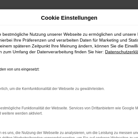
Cookie Einstellungen
ie bestmögliche Nutzung unserer Webseite zu ermöglichen und unsere
hierbei Ihre Präferenzen und verarbeiten Daten für Marketing und Stati
einem späteren Zeitpunkt Ihre Meinung ändern, können Sie die Einwillig
en zum Umfang der Datenverarbeitung finden Sie hier:
Datenschutzerkl
en von uns eingesetzt:
indung.
rlich, um die Kernfunktionalität der Webseite zu gewährleisten.
hine?
aden bestimmter Seiten verhindern. Funktioniert die Seite in e
estmögliche Funktionalität der Webseite. Services von Drittanbietern wie Google 
eitere werden aktiviert.
 zu beheben.
bssystem auf dem neuesten Stand sind.
 es uns, die Nutzung der Webseite zu analysieren, um die Leistung zu messen u