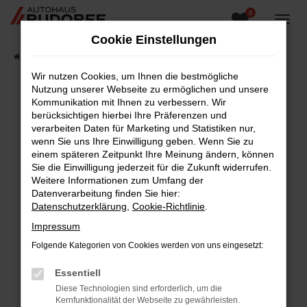
0
Zum
Hauptinhalt
Cookie Einstellungen
springen
Startseite
Fahrzeugangebote
Fahrzeugsuche
Wir nutzen Cookies, um Ihnen die bestmögliche
Nutzung unserer Webseite zu ermöglichen und unsere
Kommunikation mit Ihnen zu verbessern. Wir
berücksichtigen hierbei Ihre Präferenzen und
Fehler: Network Error
verarbeiten Daten für Marketing und Statistiken nur,
wenn Sie uns Ihre Einwilligung geben. Wenn Sie zu
Beim Laden ist ein Fehler aufgetreten.
einem späteren Zeitpunkt Ihre Meinung ändern, können
Hier sind ein paar Tipps, die dir helfen können:
Sie die Einwilligung jederzeit für die Zukunft widerrufen.
Weitere Informationen zum Umfang der
Überprüfe deine Firewall und deine
Datenverarbeitung finden Sie hier:
Internetverbindung.
Datenschutzerklärung
,
Cookie-Richtlinie
.
Laden andere Webseiten, zum Beispiel deine
Impressum
Suchmaschine?
Folgende Kategorien von Cookies werden von uns eingesetzt:
Prüfe deine Browsererweiterungen.
Manche Erweiterungen, wie Werbeblocker,
Essentiell
können das Laden bestimmter Seiten
Diese Technologien sind erforderlich, um die
verhindern. Funktioniert die Seite in einem
Kernfunktionalität der Webseite zu gewährleisten.