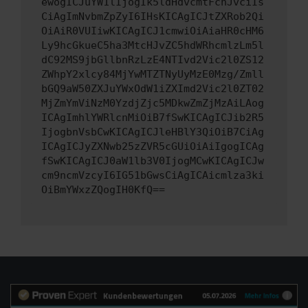
ewogICJuYW1lIjogIk5ldHdvcmtFcnJvciIs
CiAgImNvbmZpZyI6IHsKICAgICJtZXRob2Qi
OiAiR0VUIiwKICAgICJ1cmwiOiAiaHR0cHM6
Ly9hcGkueC5ha3MtcHJvZC5hdWRhcmlzLm5l
dC92MS9jbGllbnRzLzE4NTIvd2Vic2l0ZS12
ZWhpY2xlcy84MjYwMTZTNyUyMzE0Mzg/Zmll
bGQ9aW50ZXJuYWxOdW1iZXImd2Vic2l0ZT02
MjZmYmViNzM0YzdjZjc5MDkwZmZjMzAiLAog
ICAgImhlYWRlcnMiOiB7fSwKICAgICJib2R5
IjogbnVsbCwKICAgICJleHBlY3QiOiB7CiAg
ICAgICJyZXNwb25zZVR5cGUiOiAiIgogICAg
fSwKICAgICJ0aW1lb3V0IjogMCwKICAgICJw
cm9ncmVzcyI6IG51bGwsCiAgICAicmlza3ki
OiBmYWxzZQogIH0KfQ==