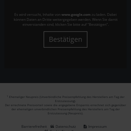
Es wird versucht, Inhalte von
www.google.com
zu laden. Dabei
können Daten an Dritte weitergegeben werden. Wenn Sie damit
einverstanden sind, klicken Sie bitte auf "Bestätigen".
Bestätigen
1
Ehemaliger Neupreis (Unverbindliche Preisempfehlung des Herstellers am Tag der
Erstzulassung).
Der errechnete Preisvorteil sowie die angegebene Ersparnis errechnet sich gegenüber
der ehemaligen unverbindlichen Preisempfehlung des Herstellers am Tag der
Erstzulassung (Neupreis).
Barrierefreiheit
Datenschutz
Impressum