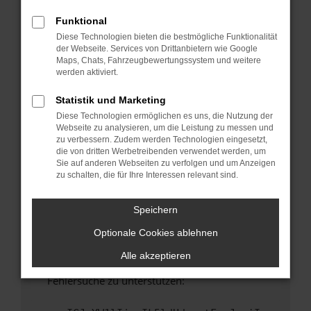
anderen Browser oder in einem privaten
Fenster?
Funktional
Diese Technologien bieten die bestmögliche Funktionalität
Starte dein Gerät neu.
der Webseite. Services von Drittanbietern wie Google
Das kann manchmal helfen, vorübergehende
Maps, Chats, Fahrzeugbewertungssystem und weitere
Probleme zu beheben.
werden aktiviert.
Stelle sicher, dass dein Browser und dein
Statistik und Marketing
Betriebssystem auf dem neuesten Stand
Diese Technologien ermöglichen es uns, die Nutzung der
sind.
Webseite zu analysieren, um die Leistung zu messen und
Veraltete Software birgt nicht nur ein
zu verbessern. Zudem werden Technologien eingesetzt,
Sicherheitsrisiko, sondern kann auch dazu
die von dritten Werbetreibenden verwendet werden, um
Sie auf anderen Webseiten zu verfolgen und um Anzeigen
führen, dass bestimmte Funktionen nicht mehr
zu schalten, die für Ihre Interessen relevant sind.
unterstützt werden.
Wende dich an den Webseitenbetreiber.
Speichern
Wenn du alle oben genannten Schritte versucht
Optionale Cookies ablehnen
hast, kontaktiere uns bitte. Wir werden
versuchen, das Problem zu beheben. Du kannst
Alle akzeptieren
uns diesen Text schicken, um uns bei der
Fehlersuche zu unterstützen: