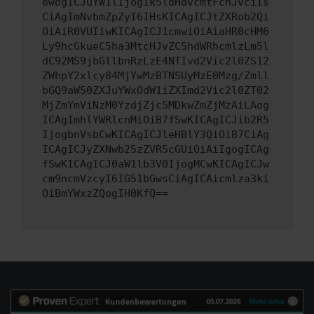
ewogICJuYW1lIjogIk5ldHdvcmtFcnJvciIs
CiAgImNvbmZpZyI6IHsKICAgICJtZXRob2Qi
OiAiR0VUIiwKICAgICJ1cmwiOiAiaHR0cHM6
Ly9hcGkueC5ha3MtcHJvZC5hdWRhcmlzLm5l
dC92MS9jbGllbnRzLzE4NTIvd2Vic2l0ZS12
ZWhpY2xlcy84MjYwMzBTNSUyMzE0Mzg/Zmll
bGQ9aW50ZXJuYWxOdW1iZXImd2Vic2l0ZT02
MjZmYmViNzM0YzdjZjc5MDkwZmZjMzAiLAog
ICAgImhlYWRlcnMiOiB7fSwKICAgICJib2R5
IjogbnVsbCwKICAgICJleHBlY3QiOiB7CiAg
ICAgICJyZXNwb25zZVR5cGUiOiAiIgogICAg
fSwKICAgICJ0aW1lb3V0IjogMCwKICAgICJw
cm9ncmVzcyI6IG51bGwsCiAgICAicmlza3ki
OiBmYWxzZQogIH0KfQ==