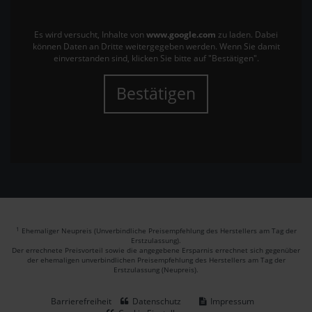
Es wird versucht, Inhalte von
www.google.com
zu laden. Dabei
können Daten an Dritte weitergegeben werden. Wenn Sie damit
einverstanden sind, klicken Sie bitte auf "Bestätigen".
Bestätigen
1
Ehemaliger Neupreis (Unverbindliche Preisempfehlung des Herstellers am Tag der
Erstzulassung).
Der errechnete Preisvorteil sowie die angegebene Ersparnis errechnet sich gegenüber
der ehemaligen unverbindlichen Preisempfehlung des Herstellers am Tag der
Erstzulassung (Neupreis).
Barrierefreiheit
Datenschutz
Impressum