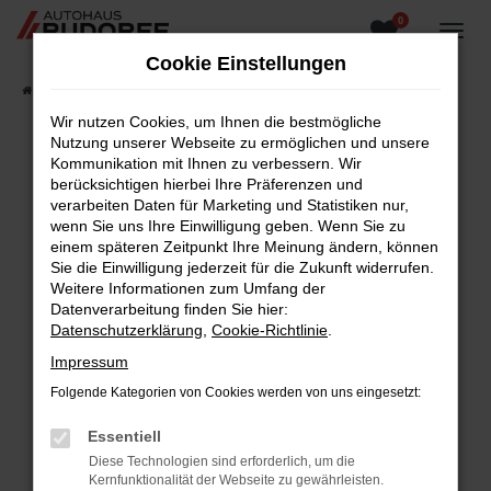
0
Zum
Hauptinhalt
Cookie Einstellungen
springen
Startseite
Fahrzeugangebote
Fahrzeugsuche
Wir nutzen Cookies, um Ihnen die bestmögliche
Nutzung unserer Webseite zu ermöglichen und unsere
Kommunikation mit Ihnen zu verbessern. Wir
berücksichtigen hierbei Ihre Präferenzen und
Fehler: Network Error
verarbeiten Daten für Marketing und Statistiken nur,
wenn Sie uns Ihre Einwilligung geben. Wenn Sie zu
Beim Laden ist ein Fehler aufgetreten.
einem späteren Zeitpunkt Ihre Meinung ändern, können
Hier sind ein paar Tipps, die dir helfen können:
Sie die Einwilligung jederzeit für die Zukunft widerrufen.
Weitere Informationen zum Umfang der
Überprüfe deine Firewall und deine
Datenverarbeitung finden Sie hier:
Internetverbindung.
Datenschutzerklärung
,
Cookie-Richtlinie
.
Laden andere Webseiten, zum Beispiel deine
Impressum
Suchmaschine?
Folgende Kategorien von Cookies werden von uns eingesetzt:
Prüfe deine Browsererweiterungen.
Manche Erweiterungen, wie Werbeblocker,
Essentiell
können das Laden bestimmter Seiten
Diese Technologien sind erforderlich, um die
verhindern. Funktioniert die Seite in einem
Kernfunktionalität der Webseite zu gewährleisten.