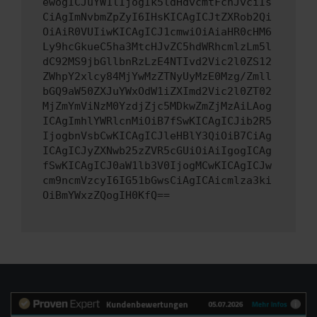
ewogICJuYW1lIjogIk5ldHdvcmtFcnJvciIs
CiAgImNvbmZpZyI6IHsKICAgICJtZXRob2Qi
OiAiR0VUIiwKICAgICJ1cmwiOiAiaHR0cHM6
Ly9hcGkueC5ha3MtcHJvZC5hdWRhcmlzLm5l
dC92MS9jbGllbnRzLzE4NTIvd2Vic2l0ZS12
ZWhpY2xlcy84MjYwMzZTNyUyMzE0Mzg/Zmll
bGQ9aW50ZXJuYWxOdW1iZXImd2Vic2l0ZT02
MjZmYmViNzM0YzdjZjc5MDkwZmZjMzAiLAog
ICAgImhlYWRlcnMiOiB7fSwKICAgICJib2R5
IjogbnVsbCwKICAgICJleHBlY3QiOiB7CiAg
ICAgICJyZXNwb25zZVR5cGUiOiAiIgogICAg
fSwKICAgICJ0aW1lb3V0IjogMCwKICAgICJw
cm9ncmVzcyI6IG51bGwsCiAgICAicmlza3ki
OiBmYWxzZQogIH0KfQ==