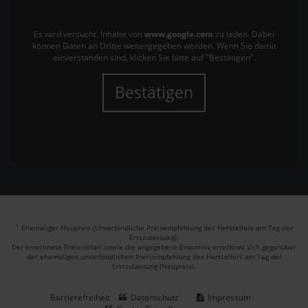
Es wird versucht, Inhalte von
www.google.com
zu laden. Dabei
können Daten an Dritte weitergegeben werden. Wenn Sie damit
einverstanden sind, klicken Sie bitte auf "Bestätigen".
Bestätigen
1
Ehemaliger Neupreis (Unverbindliche Preisempfehlung des Herstellers am Tag der
Erstzulassung).
Der errechnete Preisvorteil sowie die angegebene Ersparnis errechnet sich gegenüber
der ehemaligen unverbindlichen Preisempfehlung des Herstellers am Tag der
Erstzulassung (Neupreis).
Barrierefreiheit
Datenschutz
Impressum