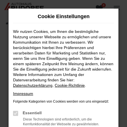
0
Zum
Hauptinhalt
Cookie Einstellungen
springen
Startseite
Fahrzeugangebote
Fahrzeugsuche
Wir nutzen Cookies, um Ihnen die bestmögliche
Nutzung unserer Webseite zu ermöglichen und unsere
Kommunikation mit Ihnen zu verbessern. Wir
berücksichtigen hierbei Ihre Präferenzen und
Fehler: Network Error
verarbeiten Daten für Marketing und Statistiken nur,
wenn Sie uns Ihre Einwilligung geben. Wenn Sie zu
Beim Laden ist ein Fehler aufgetreten.
einem späteren Zeitpunkt Ihre Meinung ändern, können
Hier sind ein paar Tipps, die dir helfen können:
Sie die Einwilligung jederzeit für die Zukunft widerrufen.
Weitere Informationen zum Umfang der
Überprüfe deine Firewall und deine
Datenverarbeitung finden Sie hier:
Internetverbindung.
Datenschutzerklärung
,
Cookie-Richtlinie
.
Laden andere Webseiten, zum Beispiel deine
Impressum
Suchmaschine?
Folgende Kategorien von Cookies werden von uns eingesetzt:
Prüfe deine Browsererweiterungen.
Manche Erweiterungen, wie Werbeblocker,
Essentiell
können das Laden bestimmter Seiten
Diese Technologien sind erforderlich, um die
verhindern. Funktioniert die Seite in einem
Kernfunktionalität der Webseite zu gewährleisten.