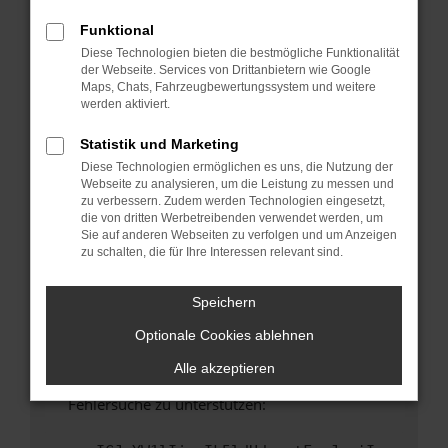
anderen Browser oder in einem privaten
Fenster?
Funktional
Diese Technologien bieten die bestmögliche Funktionalität
Starte dein Gerät neu.
der Webseite. Services von Drittanbietern wie Google
Das kann manchmal helfen, vorübergehende
Maps, Chats, Fahrzeugbewertungssystem und weitere
Probleme zu beheben.
werden aktiviert.
Stelle sicher, dass dein Browser und dein
Statistik und Marketing
Betriebssystem auf dem neuesten Stand
Diese Technologien ermöglichen es uns, die Nutzung der
sind.
Webseite zu analysieren, um die Leistung zu messen und
Veraltete Software birgt nicht nur ein
zu verbessern. Zudem werden Technologien eingesetzt,
Sicherheitsrisiko, sondern kann auch dazu
die von dritten Werbetreibenden verwendet werden, um
Sie auf anderen Webseiten zu verfolgen und um Anzeigen
führen, dass bestimmte Funktionen nicht mehr
zu schalten, die für Ihre Interessen relevant sind.
unterstützt werden.
Wende dich an den Webseitenbetreiber.
Speichern
Wenn du alle oben genannten Schritte versucht
Optionale Cookies ablehnen
hast, kontaktiere uns bitte. Wir werden
versuchen, das Problem zu beheben. Du kannst
Alle akzeptieren
uns diesen Text schicken, um uns bei der
Fehlersuche zu unterstützen: