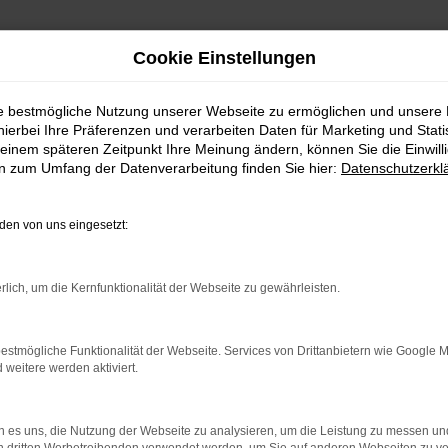
Cookie Einstellungen
ie bestmögliche Nutzung unserer Webseite zu ermöglichen und unsere
hierbei Ihre Präferenzen und verarbeiten Daten für Marketing und Stati
einem späteren Zeitpunkt Ihre Meinung ändern, können Sie die Einwillig
en zum Umfang der Datenverarbeitung finden Sie hier:
Datenschutzerkl
en von uns eingesetzt:
indung.
rlich, um die Kernfunktionalität der Webseite zu gewährleisten.
hine?
aden bestimmter Seiten verhindern. Funktioniert die Seite in e
estmögliche Funktionalität der Webseite. Services von Drittanbietern wie Google 
eitere werden aktiviert.
 zu beheben.
bssystem auf dem neuesten Stand sind.
 es uns, die Nutzung der Webseite zu analysieren, um die Leistung zu messen u