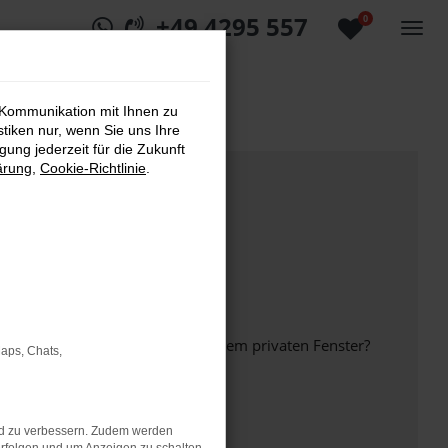
+49 4295 557
0
 Kommunikation mit Ihnen zu
stiken nur, wenn Sie uns Ihre
ung jederzeit für die Zukunft
ärung
,
Cookie-Richtlinie
.
inem anderen Browser oder in einem privaten Fenster?
Maps, Chats,
nd zu verbessern. Zudem werden