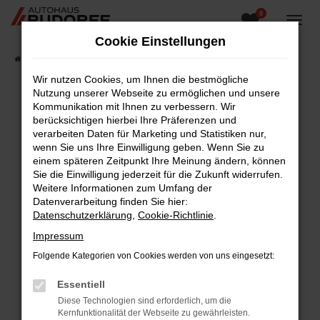
0
Zum
Hauptinhalt
Cookie Einstellungen
springen
Startseite
Fahrzeugangebote
Fahrzeugsuche
Wir nutzen Cookies, um Ihnen die bestmögliche
Nutzung unserer Webseite zu ermöglichen und unsere
Kommunikation mit Ihnen zu verbessern. Wir
berücksichtigen hierbei Ihre Präferenzen und
Fehler: Network Error
verarbeiten Daten für Marketing und Statistiken nur,
wenn Sie uns Ihre Einwilligung geben. Wenn Sie zu
Beim Laden ist ein Fehler aufgetreten.
einem späteren Zeitpunkt Ihre Meinung ändern, können
Hier sind ein paar Tipps, die dir helfen können:
Sie die Einwilligung jederzeit für die Zukunft widerrufen.
Weitere Informationen zum Umfang der
Überprüfe deine Firewall und deine
Datenverarbeitung finden Sie hier:
Internetverbindung.
Datenschutzerklärung
,
Cookie-Richtlinie
.
Laden andere Webseiten, zum Beispiel deine
Impressum
Suchmaschine?
Folgende Kategorien von Cookies werden von uns eingesetzt:
Prüfe deine Browsererweiterungen.
Manche Erweiterungen, wie Werbeblocker,
Essentiell
können das Laden bestimmter Seiten
Diese Technologien sind erforderlich, um die
verhindern. Funktioniert die Seite in einem
Kernfunktionalität der Webseite zu gewährleisten.