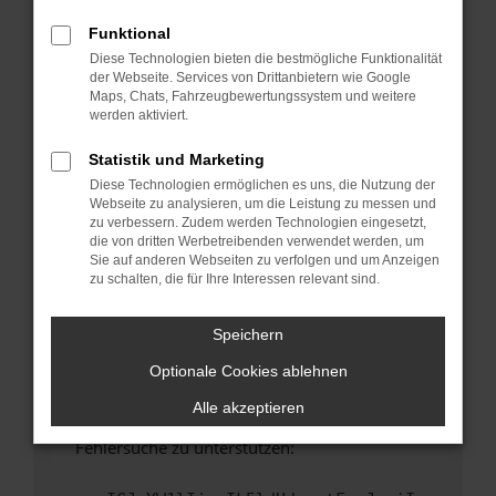
anderen Browser oder in einem privaten
Fenster?
Funktional
Diese Technologien bieten die bestmögliche Funktionalität
Starte dein Gerät neu.
der Webseite. Services von Drittanbietern wie Google
Das kann manchmal helfen, vorübergehende
Maps, Chats, Fahrzeugbewertungssystem und weitere
Probleme zu beheben.
werden aktiviert.
Stelle sicher, dass dein Browser und dein
Statistik und Marketing
Betriebssystem auf dem neuesten Stand
Diese Technologien ermöglichen es uns, die Nutzung der
sind.
Webseite zu analysieren, um die Leistung zu messen und
Veraltete Software birgt nicht nur ein
zu verbessern. Zudem werden Technologien eingesetzt,
Sicherheitsrisiko, sondern kann auch dazu
die von dritten Werbetreibenden verwendet werden, um
Sie auf anderen Webseiten zu verfolgen und um Anzeigen
führen, dass bestimmte Funktionen nicht mehr
zu schalten, die für Ihre Interessen relevant sind.
unterstützt werden.
Wende dich an den Webseitenbetreiber.
Speichern
Wenn du alle oben genannten Schritte versucht
Optionale Cookies ablehnen
hast, kontaktiere uns bitte. Wir werden
versuchen, das Problem zu beheben. Du kannst
Alle akzeptieren
uns diesen Text schicken, um uns bei der
Fehlersuche zu unterstützen: