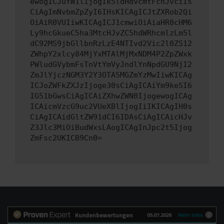
ewogICJuYW1lIjogIk5ldHdvcmtFcnJvciIs
CiAgImNvbmZpZyI6IHsKICAgICJtZXRob2Qi
OiAiR0VUIiwKICAgICJ1cmwiOiAiaHR0cHM6
Ly9hcGkueC5ha3MtcHJvZC5hdWRhcmlzLm5l
dC92MS9jbGllbnRzLzE4NTIvd2Vic2l0ZS12
ZWhpY2xlcy84MjYxMTAlMjMxNDM4P2ZpZWxk
PWludGVybmFsTnVtYmVyJndlYnNpdGU9NjI2
ZmJlYjczNGM3Y2Y3OTA5MGZmYzMwIiwKICAg
ICJoZWFkZXJzIjoge30sCiAgICAiYm9keSI6
IG51bGwsCiAgICAiZXhwZWN0IjogewogICAg
ICAicmVzcG9uc2VUeXBlIjogIiIKICAgIH0s
CiAgICAidGltZW91dCI6IDAsCiAgICAicHJv
Z3Jlc3MiOiBudWxsLAogICAgInJpc2t5Ijog
ZmFsc2UKICB9Cn0=