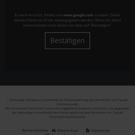
Es wird versucht, Inhalte von
www.google.com
zu laden. Dabei
können Daten an Dritte weitergegeben werden. Wenn Sie damit
einverstanden sind, klicken Sie bitte auf "Bestätigen".
Bestätigen
1
Ehemaliger Neupreis (Unverbindliche Preisempfehlung des Herstellers am Tag der
Erstzulassung).
Der errechnete Preisvorteil sowie die angegebene Ersparnis errechnet sich gegenüber
der ehemaligen unverbindlichen Preisempfehlung des Herstellers am Tag der
Erstzulassung (Neupreis).
Barrierefreiheit
Datenschutz
Impressum