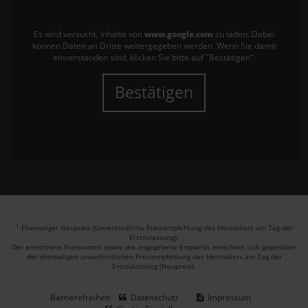
Es wird versucht, Inhalte von
www.google.com
zu laden. Dabei
können Daten an Dritte weitergegeben werden. Wenn Sie damit
einverstanden sind, klicken Sie bitte auf "Bestätigen".
Bestätigen
1
Ehemaliger Neupreis (Unverbindliche Preisempfehlung des Herstellers am Tag der
Erstzulassung).
Der errechnete Preisvorteil sowie die angegebene Ersparnis errechnet sich gegenüber
der ehemaligen unverbindlichen Preisempfehlung des Herstellers am Tag der
Erstzulassung (Neupreis).
Barrierefreiheit
Datenschutz
Impressum