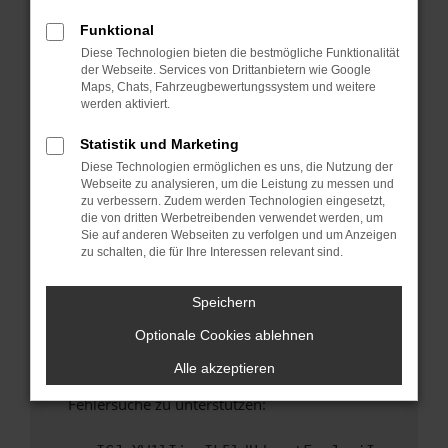
anderen Browser oder in einem privaten
Fenster?
Funktional
Diese Technologien bieten die bestmögliche Funktionalität
Starte dein Gerät neu.
der Webseite. Services von Drittanbietern wie Google
Das kann manchmal helfen, vorübergehende
Maps, Chats, Fahrzeugbewertungssystem und weitere
Probleme zu beheben.
werden aktiviert.
Stelle sicher, dass dein Browser und dein
Statistik und Marketing
Betriebssystem auf dem neuesten Stand
Diese Technologien ermöglichen es uns, die Nutzung der
sind.
Webseite zu analysieren, um die Leistung zu messen und
Veraltete Software birgt nicht nur ein
zu verbessern. Zudem werden Technologien eingesetzt,
Sicherheitsrisiko, sondern kann auch dazu
die von dritten Werbetreibenden verwendet werden, um
Sie auf anderen Webseiten zu verfolgen und um Anzeigen
führen, dass bestimmte Funktionen nicht mehr
zu schalten, die für Ihre Interessen relevant sind.
unterstützt werden.
Wende dich an den Webseitenbetreiber.
Speichern
Wenn du alle oben genannten Schritte versucht
Optionale Cookies ablehnen
hast, kontaktiere uns bitte. Wir werden
versuchen, das Problem zu beheben. Du kannst
Alle akzeptieren
uns diesen Text schicken, um uns bei der
Fehlersuche zu unterstützen: