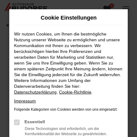
0
Zum
Hauptinhalt
Cookie Einstellungen
springen
Startseite
Fahrzeugangebote
Fahrzeugsuche
Wir nutzen Cookies, um Ihnen die bestmögliche
Nutzung unserer Webseite zu ermöglichen und unsere
Kommunikation mit Ihnen zu verbessern. Wir
berücksichtigen hierbei Ihre Präferenzen und
Fehler: Network Error
verarbeiten Daten für Marketing und Statistiken nur,
wenn Sie uns Ihre Einwilligung geben. Wenn Sie zu
Beim Laden ist ein Fehler aufgetreten.
einem späteren Zeitpunkt Ihre Meinung ändern, können
Hier sind ein paar Tipps, die dir helfen können:
Sie die Einwilligung jederzeit für die Zukunft widerrufen.
Weitere Informationen zum Umfang der
Überprüfe deine Firewall und deine
Datenverarbeitung finden Sie hier:
Internetverbindung.
Datenschutzerklärung
,
Cookie-Richtlinie
.
Laden andere Webseiten, zum Beispiel deine
Impressum
Suchmaschine?
Folgende Kategorien von Cookies werden von uns eingesetzt:
Prüfe deine Browsererweiterungen.
Manche Erweiterungen, wie Werbeblocker,
Essentiell
können das Laden bestimmter Seiten
Diese Technologien sind erforderlich, um die
verhindern. Funktioniert die Seite in einem
Kernfunktionalität der Webseite zu gewährleisten.