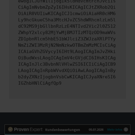
ewogICJuYW1lIjogIk5ldHdvcmtFcnJvciIs
CiAgImNvbmZpZyI6IHsKICAgICJtZXRob2Qi
OiAiR0VUIiwKICAgICJ1cmwiOiAiaHR0cHM6
Ly9hcGkueC5ha3MtcHJvZC5hdWRhcmlzLm5l
dC92MS9jbGllbnRzLzE4NTIvd2Vic2l0ZS12
ZWhpY2xlcy82MjYwMjBMJTIzMTQzOD9maWVs
ZD1pbnRlcm5hbE51bWJlciZ3ZWJzaXRlPTYy
NmZiZWI3MzRjN2NmNzkwOTBmZmMzMCIsCiAg
ICAiaGVhZGVycyI6IHt9LAogICAgImJvZHki
OiBudWxsLAogICAgImV4cGVjdCI6IHsKICAg
ICAgInJlc3BvbnNlVHlwZSI6ICIiCiAgICB9
LAogICAgInRpbWVvdXQiOiAwLAogICAgInBy
b2dyZXNzIjogbnVsbCwKICAgICJyaXNreSI6
IGZhbHNlCiAgfQp9