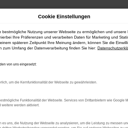
Cookie Einstellungen
ie bestmögliche Nutzung unserer Webseite zu ermöglichen und unsere
hierbei Ihre Präferenzen und verarbeiten Daten für Marketing und Stati
einem späteren Zeitpunkt Ihre Meinung ändern, können Sie die Einwillig
en zum Umfang der Datenverarbeitung finden Sie hier:
Datenschutzerkl
en von uns eingesetzt:
indung.
rlich, um die Kernfunktionalität der Webseite zu gewährleisten.
hine?
aden bestimmter Seiten verhindern. Funktioniert die Seite in e
estmögliche Funktionalität der Webseite. Services von Drittanbietern wie Google 
eitere werden aktiviert.
 zu beheben.
bssystem auf dem neuesten Stand sind.
 es uns, die Nutzung der Webseite zu analysieren, um die Leistung zu messen u