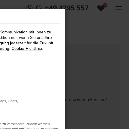
+49 4295 557
0
 Kommunikation mit Ihnen zu
stiken nur, wenn Sie uns Ihre
ung jederzeit für die Zukunft
ärung
,
Cookie-Richtlinie
.
inem anderen Browser oder in einem privaten Fenster?
Maps, Chats,
nd zu verbessern. Zudem werden