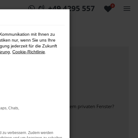
+49 4295 557
0
 Kommunikation mit Ihnen zu
stiken nur, wenn Sie uns Ihre
ung jederzeit für die Zukunft
ärung
,
Cookie-Richtlinie
.
inem anderen Browser oder in einem privaten Fenster?
Maps, Chats,
nd zu verbessern. Zudem werden