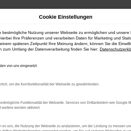
Cookie Einstellungen
ie bestmögliche Nutzung unserer Webseite zu ermöglichen und unsere
hierbei Ihre Präferenzen und verarbeiten Daten für Marketing und Stati
einem späteren Zeitpunkt Ihre Meinung ändern, können Sie die Einwillig
en zum Umfang der Datenverarbeitung finden Sie hier:
Datenschutzerkl
en von uns eingesetzt:
indung.
rlich, um die Kernfunktionalität der Webseite zu gewährleisten.
hine?
aden bestimmter Seiten verhindern. Funktioniert die Seite in e
estmögliche Funktionalität der Webseite. Services von Drittanbietern wie Google 
eitere werden aktiviert.
 zu beheben.
bssystem auf dem neuesten Stand sind.
 es uns, die Nutzung der Webseite zu analysieren, um die Leistung zu messen u