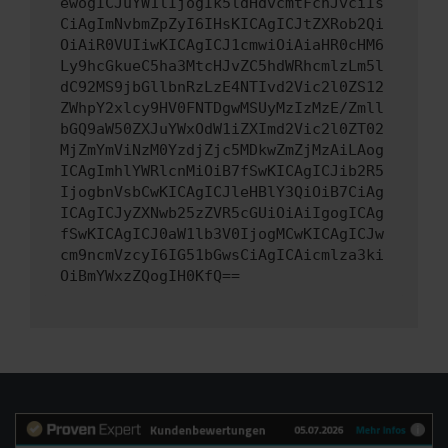
ewogICJuYW1lIjogIk5ldHdvcmtFcnJvciIs
CiAgImNvbmZpZyI6IHsKICAgICJtZXRob2Qi
OiAiR0VUIiwKICAgICJ1cmwiOiAiaHR0cHM6
Ly9hcGkueC5ha3MtcHJvZC5hdWRhcmlzLm5l
dC92MS9jbGllbnRzLzE4NTIvd2Vic2l0ZS12
ZWhpY2xlcy9HV0FNTDgwMSUyMzIzMzE/Zmll
bGQ9aW50ZXJuYWxOdW1iZXImd2Vic2l0ZT02
MjZmYmViNzM0YzdjZjc5MDkwZmZjMzAiLAog
ICAgImhlYWRlcnMiOiB7fSwKICAgICJib2R5
IjogbnVsbCwKICAgICJleHBlY3QiOiB7CiAg
ICAgICJyZXNwb25zZVR5cGUiOiAiIgogICAg
fSwKICAgICJ0aW1lb3V0IjogMCwKICAgICJw
cm9ncmVzcyI6IG51bGwsCiAgICAicmlza3ki
OiBmYWxzZQogIH0KfQ==