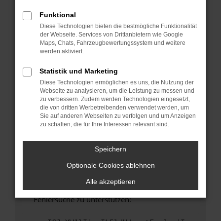
anderen Browser oder in einem privaten
Fenster?
Funktional
Diese Technologien bieten die bestmögliche Funktionalität
Starte dein Gerät neu.
der Webseite. Services von Drittanbietern wie Google
Das kann manchmal helfen, vorübergehende
Maps, Chats, Fahrzeugbewertungssystem und weitere
Probleme zu beheben.
werden aktiviert.
Stelle sicher, dass dein Browser und dein
Statistik und Marketing
Betriebssystem auf dem neuesten Stand
Diese Technologien ermöglichen es uns, die Nutzung der
sind.
Webseite zu analysieren, um die Leistung zu messen und
Veraltete Software birgt nicht nur ein
zu verbessern. Zudem werden Technologien eingesetzt,
Sicherheitsrisiko, sondern kann auch dazu
die von dritten Werbetreibenden verwendet werden, um
Sie auf anderen Webseiten zu verfolgen und um Anzeigen
führen, dass bestimmte Funktionen nicht mehr
zu schalten, die für Ihre Interessen relevant sind.
unterstützt werden.
Wende dich an den Webseitenbetreiber.
Speichern
Wenn du alle oben genannten Schritte versucht
Optionale Cookies ablehnen
hast, kontaktiere uns bitte. Wir werden
versuchen, das Problem zu beheben. Du kannst
Alle akzeptieren
uns diesen Text schicken, um uns bei der
Fehlersuche zu unterstützen: