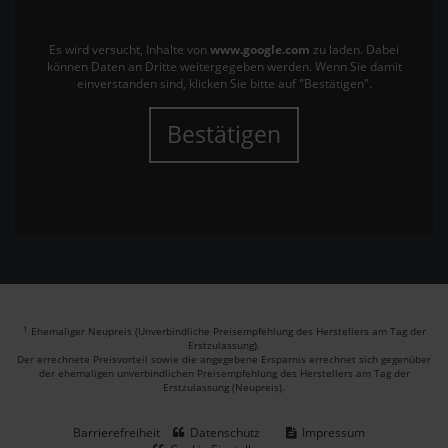
Es wird versucht, Inhalte von
www.google.com
zu laden. Dabei
können Daten an Dritte weitergegeben werden. Wenn Sie damit
einverstanden sind, klicken Sie bitte auf "Bestätigen".
Bestätigen
1
Ehemaliger Neupreis (Unverbindliche Preisempfehlung des Herstellers am Tag der
Erstzulassung).
Der errechnete Preisvorteil sowie die angegebene Ersparnis errechnet sich gegenüber
der ehemaligen unverbindlichen Preisempfehlung des Herstellers am Tag der
Erstzulassung (Neupreis).
Barrierefreiheit
Datenschutz
Impressum