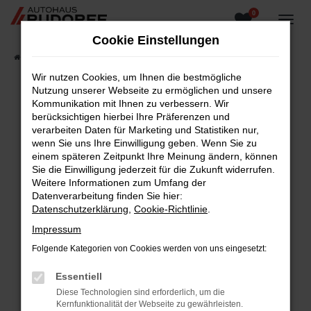
0
Zum
Hauptinhalt
Cookie Einstellungen
springen
Startseite
Fahrzeugangebote
Fahrzeugsuche
Wir nutzen Cookies, um Ihnen die bestmögliche
Nutzung unserer Webseite zu ermöglichen und unsere
Kommunikation mit Ihnen zu verbessern. Wir
berücksichtigen hierbei Ihre Präferenzen und
Fehler: Network Error
verarbeiten Daten für Marketing und Statistiken nur,
wenn Sie uns Ihre Einwilligung geben. Wenn Sie zu
Beim Laden ist ein Fehler aufgetreten.
einem späteren Zeitpunkt Ihre Meinung ändern, können
Hier sind ein paar Tipps, die dir helfen können:
Sie die Einwilligung jederzeit für die Zukunft widerrufen.
Weitere Informationen zum Umfang der
Überprüfe deine Firewall und deine
Datenverarbeitung finden Sie hier:
Internetverbindung.
Datenschutzerklärung
,
Cookie-Richtlinie
.
Laden andere Webseiten, zum Beispiel deine
Impressum
Suchmaschine?
Folgende Kategorien von Cookies werden von uns eingesetzt:
Prüfe deine Browsererweiterungen.
Manche Erweiterungen, wie Werbeblocker,
Essentiell
können das Laden bestimmter Seiten
Diese Technologien sind erforderlich, um die
verhindern. Funktioniert die Seite in einem
Kernfunktionalität der Webseite zu gewährleisten.