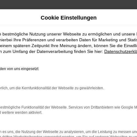
Cookie Einstellungen
ie bestmögliche Nutzung unserer Webseite zu ermöglichen und unsere
hierbei Ihre Präferenzen und verarbeiten Daten für Marketing und Stati
einem späteren Zeitpunkt Ihre Meinung ändern, können Sie die Einwillig
en zum Umfang der Datenverarbeitung finden Sie hier:
Datenschutzerkl
en von uns eingesetzt:
indung.
rlich, um die Kernfunktionalität der Webseite zu gewährleisten.
hine?
aden bestimmter Seiten verhindern. Funktioniert die Seite in e
estmögliche Funktionalität der Webseite. Services von Drittanbietern wie Google 
eitere werden aktiviert.
 zu beheben.
bssystem auf dem neuesten Stand sind.
 es uns, die Nutzung der Webseite zu analysieren, um die Leistung zu messen u