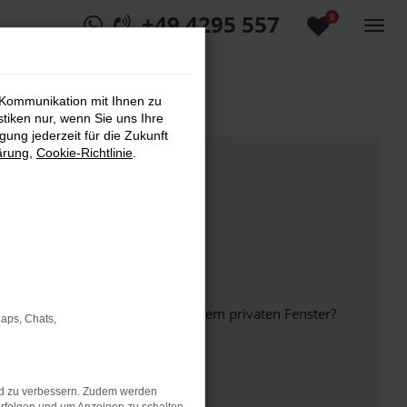
+49 4295 557
0
 Kommunikation mit Ihnen zu
stiken nur, wenn Sie uns Ihre
ung jederzeit für die Zukunft
ärung
,
Cookie-Richtlinie
.
inem anderen Browser oder in einem privaten Fenster?
Maps, Chats,
nd zu verbessern. Zudem werden