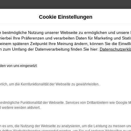
Cookie Einstellungen
ie bestmögliche Nutzung unserer Webseite zu ermöglichen und unsere
hierbei Ihre Präferenzen und verarbeiten Daten für Marketing und Stati
einem späteren Zeitpunkt Ihre Meinung ändern, können Sie die Einwillig
en zum Umfang der Datenverarbeitung finden Sie hier:
Datenschutzerkl
WhatsAPP
en von uns eingesetzt:
+49 4295 557
Telefon
rlich, um die Kernfunktionalität der Webseite zu gewährleisten.
+49 4295 557
Öffnungszeiten
estmögliche Funktionalität der Webseite. Services von Drittanbietern wie Google 
eitere werden aktiviert.
MO-DO: 07:30 bis 18:00 Uhr
FR: 07:30 bis 17:30 Uhr
 es uns, die Nutzung der Webseite zu analysieren, um die Leistung zu messen u