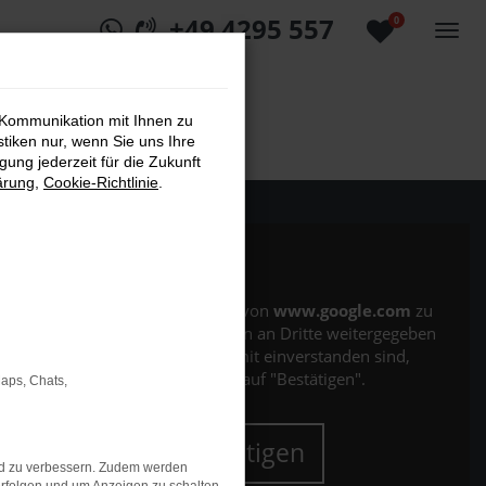
+49 4295 557
0
 Kommunikation mit Ihnen zu
stiken nur, wenn Sie uns Ihre
ung jederzeit für die Zukunft
ärung
,
Cookie-Richtlinie
.
Es wird versucht, Inhalte von
www.google.com
zu
laden. Dabei können Daten an Dritte weitergegeben
werden. Wenn Sie damit einverstanden sind,
klicken Sie bitte auf "Bestätigen".
Maps, Chats,
Bestätigen
nd zu verbessern. Zudem werden