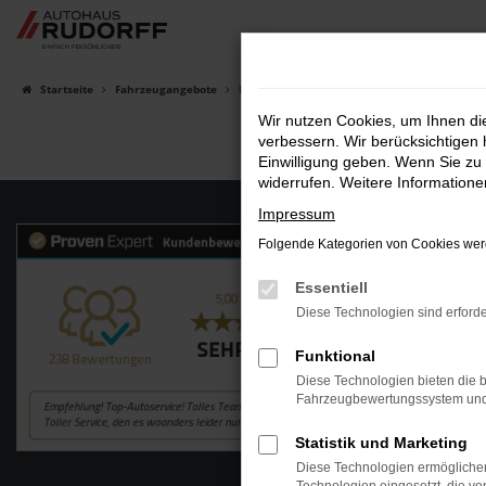
Zum
Hauptinhalt
springen
Startseite
Fahrzeugangebote
Fahrzeugsuche
Wir nutzen Cookies, um Ihnen d
verbessern. Wir berücksichtigen 
Einwilligung geben. Wenn Sie zu 
widerrufen. Weitere Information
Impressum
Folgende Kategorien von Cookies werd
Essentiell
Diese Technologien sind erforde
Funktional
Diese Technologien bieten die b
Fahrzeugbewertungssystem und w
Statistik und Marketing
Diese Technologien ermöglichen