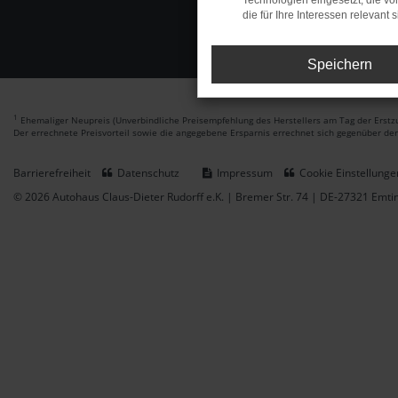
Technologien eingesetzt, die v
die für Ihre Interessen relevant s
Speichern
1
Ehemaliger Neupreis (Unverbindliche Preisempfehlung des Herstellers am Tag der Erstzu
Der errechnete Preisvorteil sowie die angegebene Ersparnis errechnet sich gegenüber de
Barrierefreiheit
Datenschutz
Impressum
Cookie Einstellunge
© 2026 Autohaus Claus-Dieter Rudorff e.K. | Bremer Str. 74 | DE-27321 Emt