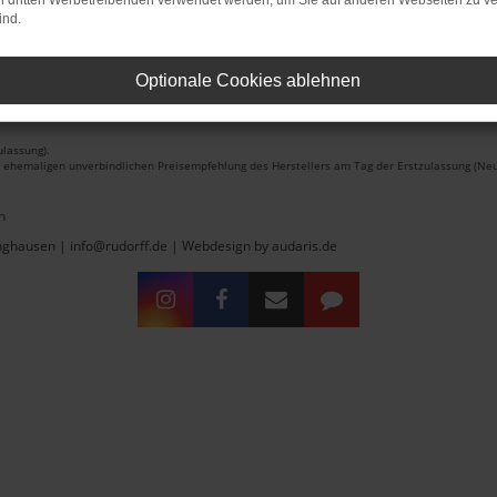
on dritten Werbetreibenden verwendet werden, um Sie auf anderen Webseiten zu ve
ind.
Optionale Cookies ablehnen
lassung).
r ehemaligen unverbindlichen Preisempfehlung des Herstellers am Tag der Erstzulassung (Neu
n
inghausen | info@rudorff.de |
Webdesign by audaris.de