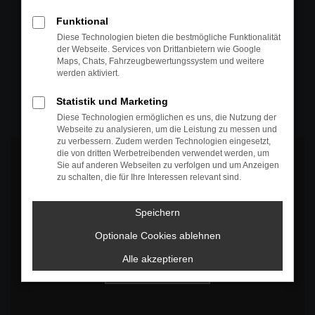
+49 4295 557
Funktional
Telefon
Diese Technologien bieten die bestmögliche Funktionalität
der Webseite. Services von Drittanbietern wie Google
+49 4295 557
Maps, Chats, Fahrzeugbewertungssystem und weitere
werden aktiviert.
Öffnungszeiten
MO-DO: 07:30 bis 18:00 Uhr
Statistik und Marketing
FR: 07:30 bis 17:30 Uhr
Diese Technologien ermöglichen es uns, die Nutzung der
Webseite zu analysieren, um die Leistung zu messen und
zu verbessern. Zudem werden Technologien eingesetzt,
die von dritten Werbetreibenden verwendet werden, um
Sie auf anderen Webseiten zu verfolgen und um Anzeigen
zu schalten, die für Ihre Interessen relevant sind.
Es wird versucht, Inhalte von
www.google.com
zu laden. Dabei
Speichern
können Daten an Dritte weitergegeben werden. Wenn Sie damit
einverstanden sind, klicken Sie bitte auf "Bestätigen".
Optionale Cookies ablehnen
Bestätigen
Alle akzeptieren