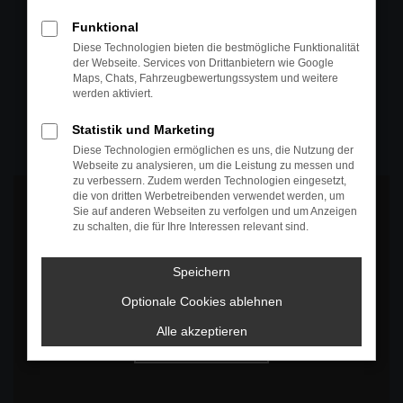
+49 4295 557
Funktional
Telefon
Diese Technologien bieten die bestmögliche Funktionalität
der Webseite. Services von Drittanbietern wie Google
+49 4295 557
Maps, Chats, Fahrzeugbewertungssystem und weitere
werden aktiviert.
Öffnungszeiten
MO-DO: 07:30 bis 18:00 Uhr
Statistik und Marketing
FR: 07:30 bis 17:30 Uhr
Diese Technologien ermöglichen es uns, die Nutzung der
Webseite zu analysieren, um die Leistung zu messen und
zu verbessern. Zudem werden Technologien eingesetzt,
die von dritten Werbetreibenden verwendet werden, um
Sie auf anderen Webseiten zu verfolgen und um Anzeigen
zu schalten, die für Ihre Interessen relevant sind.
Es wird versucht, Inhalte von
www.google.com
zu laden. Dabei
Speichern
können Daten an Dritte weitergegeben werden. Wenn Sie damit
einverstanden sind, klicken Sie bitte auf "Bestätigen".
Optionale Cookies ablehnen
Bestätigen
Alle akzeptieren