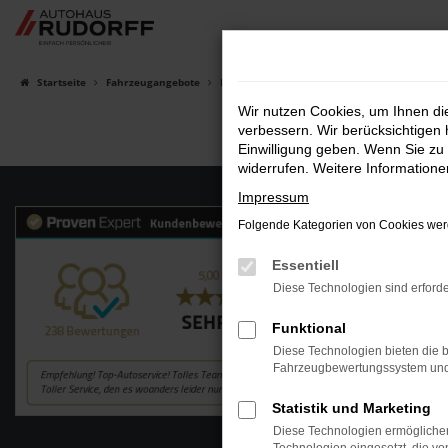
Zum
Hauptinhalt
springen
Startseite
Fahrzeugangebote
Fahrzeugsuche
Wir nutzen Cookies, um Ihnen d
verbessern. Wir berücksichtigen 
Einwilligung geben. Wenn Sie zu 
widerrufen. Weitere Information
Impressum
Folgende Kategorien von Cookies werd
Essentiell
Diese Technologien sind erforde
Funktional
Diese Technologien bieten die b
Fahrzeugbewertungssystem und w
Statistik und Marketing
Diese Technologien ermöglichen