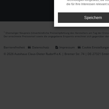
Technologien eingesetzt, die v
die für Ihre Interessen relevant s
Speichern
1
Ehemaliger Neupreis (Unverbindliche Preisempfehlung des Herstellers am Tag der Erstzu
Der errechnete Preisvorteil sowie die angegebene Ersparnis errechnet sich gegenüber de
Barrierefreiheit
Datenschutz
Impressum
Cookie Einstellunge
© 2026 Autohaus Claus-Dieter Rudorff e.K. | Bremer Str. 74 | DE-27321 Emt