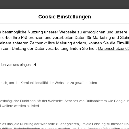
Cookie Einstellungen
ie bestmögliche Nutzung unserer Webseite zu ermöglichen und unsere
hierbei Ihre Präferenzen und verarbeiten Daten für Marketing und Stati
einem späteren Zeitpunkt Ihre Meinung ändern, können Sie die Einwillig
en zum Umfang der Datenverarbeitung finden Sie hier:
Datenschutzerkl
WhatsAPP
en von uns eingesetzt:
+49 4295 557
Telefon
rlich, um die Kernfunktionalität der Webseite zu gewährleisten.
+49 4295 557
Öffnungszeiten
estmögliche Funktionalität der Webseite. Services von Drittanbietern wie Google 
eitere werden aktiviert.
MO-DO: 07:30 bis 18:00 Uhr
FR: 07:30 bis 17:30 Uhr
 es uns, die Nutzung der Webseite zu analysieren, um die Leistung zu messen u