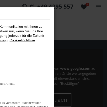
+49 4295 557
0
 Kommunikation mit Ihnen zu
stiken nur, wenn Sie uns Ihre
ung jederzeit für die Zukunft
ärung
,
Cookie-Richtlinie
.
Es wird versucht, Inhalte von
www.google.com
zu
laden. Dabei können Daten an Dritte weitergegeben
werden. Wenn Sie damit einverstanden sind,
klicken Sie bitte auf "Bestätigen".
Maps, Chats,
Bestätigen
nd zu verbessern. Zudem werden