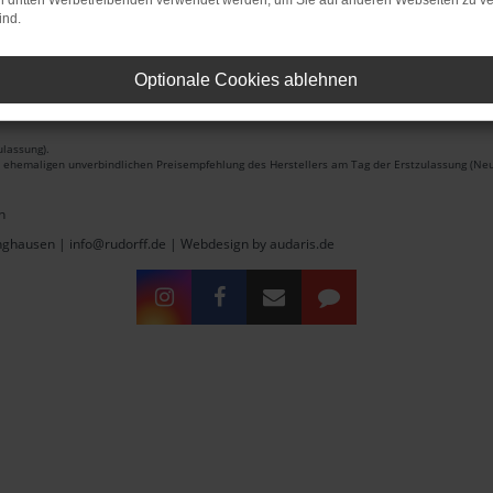
on dritten Werbetreibenden verwendet werden, um Sie auf anderen Webseiten zu ve
ind.
Optionale Cookies ablehnen
lassung).
r ehemaligen unverbindlichen Preisempfehlung des Herstellers am Tag der Erstzulassung (Neu
n
inghausen | info@rudorff.de |
Webdesign by audaris.de