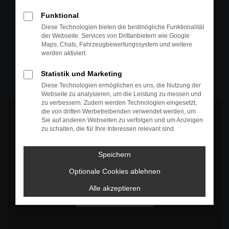
+49 4295 557
Funktional
Telefon
Diese Technologien bieten die bestmögliche Funktionalität
der Webseite. Services von Drittanbietern wie Google
+49 4295 557
Maps, Chats, Fahrzeugbewertungssystem und weitere
werden aktiviert.
Öffnungszeiten
MO-DO: 07:30 bis 18:00 Uhr
Statistik und Marketing
FR: 07:30 bis 17:30 Uhr
Diese Technologien ermöglichen es uns, die Nutzung der
Webseite zu analysieren, um die Leistung zu messen und
zu verbessern. Zudem werden Technologien eingesetzt,
die von dritten Werbetreibenden verwendet werden, um
Sie auf anderen Webseiten zu verfolgen und um Anzeigen
zu schalten, die für Ihre Interessen relevant sind.
Es wird versucht, Inhalte von
www.google.com
zu laden. Dabei
Speichern
können Daten an Dritte weitergegeben werden. Wenn Sie damit
einverstanden sind, klicken Sie bitte auf "Bestätigen".
Optionale Cookies ablehnen
Bestätigen
Alle akzeptieren