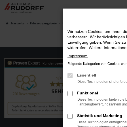
Zum
Hauptinhalt
springen
Startseite
Fahrzeugangebote
Fahrzeugsuche
Wir nutzen Cookies, um Ihnen d
verbessern. Wir berücksichtigen 
Einwilligung geben. Wenn Sie zu 
widerrufen. Weitere Information
Impressum
Folgende Kategorien von Cookies werd
Essentiell
Diese Technologien sind erforde
Funktional
Diese Technologien bieten die b
Fahrzeugbewertungssystem und w
Statistik und Marketing
Diese Technologien ermöglichen