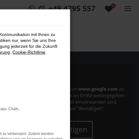
+49 4295 557
0
 Kommunikation mit Ihnen zu
stiken nur, wenn Sie uns Ihre
ung jederzeit für die Zukunft
ärung
,
Cookie-Richtlinie
.
Es wird versucht, Inhalte von
www.google.com
zu
laden. Dabei können Daten an Dritte weitergegeben
werden. Wenn Sie damit einverstanden sind,
klicken Sie bitte auf "Bestätigen".
Maps, Chats,
Bestätigen
nd zu verbessern. Zudem werden