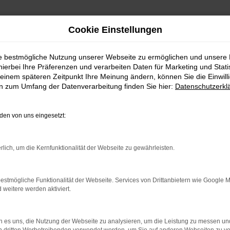
Cookie Einstellungen
ie bestmögliche Nutzung unserer Webseite zu ermöglichen und unsere
hierbei Ihre Präferenzen und verarbeiten Daten für Marketing und Stati
einem späteren Zeitpunkt Ihre Meinung ändern, können Sie die Einwillig
en zum Umfang der Datenverarbeitung finden Sie hier:
Datenschutzerkl
WhatsAPP
en von uns eingesetzt:
+49 4295 557
Telefon
rlich, um die Kernfunktionalität der Webseite zu gewährleisten.
+49 4295 557
Öffnungszeiten
estmögliche Funktionalität der Webseite. Services von Drittanbietern wie Google 
eitere werden aktiviert.
MO-DO: 07:30 bis 18:00 Uhr
FR: 07:30 bis 17:30 Uhr
 es uns, die Nutzung der Webseite zu analysieren, um die Leistung zu messen u