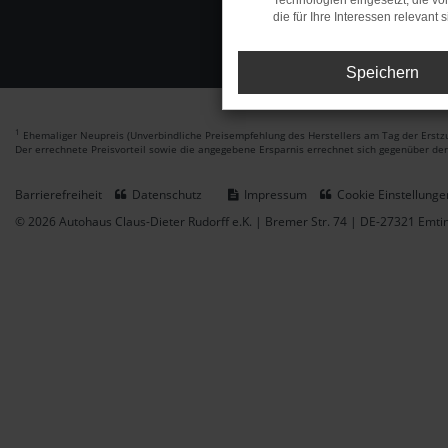
Technologien eingesetzt, die v
die für Ihre Interessen relevant s
Speichern
1
Ehemaliger Neupreis (Unverbindliche Preisempfehlung des Herstellers am Tag der Erstzu
Der errechnete Preisvorteil sowie die angegebene Ersparnis errechnet sich gegenüber de
Barrierefreiheit
Datenschutz
Impressum
Cookie Einstellunge
© 2026 Autohaus Claus-Dieter Rudorff e.K. | Bremer Str. 74 | DE-27321 Emt