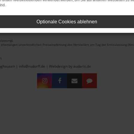
on dritten Werbetreibenden verwendet werden, um Sie auf anderen Webseiten zu ve
ind.
Optionale Cookies ablehnen
lassung).
r ehemaligen unverbindlichen Preisempfehlung des Herstellers am Tag der Erstzulassung (Neu
n
inghausen | info@rudorff.de |
Webdesign by audaris.de