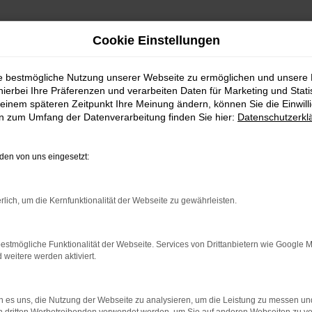
Cookie Einstellungen
ie bestmögliche Nutzung unserer Webseite zu ermöglichen und unsere
hierbei Ihre Präferenzen und verarbeiten Daten für Marketing und Stati
einem späteren Zeitpunkt Ihre Meinung ändern, können Sie die Einwillig
en zum Umfang der Datenverarbeitung finden Sie hier:
Datenschutzerkl
WhatsAPP
en von uns eingesetzt:
+49 4295 557
Telefon
rlich, um die Kernfunktionalität der Webseite zu gewährleisten.
+49 4295 557
Öffnungszeiten
estmögliche Funktionalität der Webseite. Services von Drittanbietern wie Google 
eitere werden aktiviert.
MO-DO: 07:30 bis 18:00 Uhr
FR: 07:30 bis 17:30 Uhr
 es uns, die Nutzung der Webseite zu analysieren, um die Leistung zu messen u