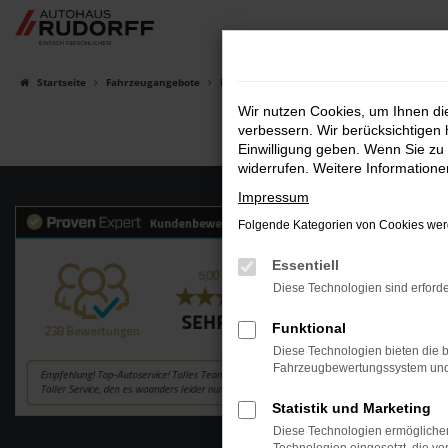
Zum
Hauptinhalt
springen
Startseite
Fahrzeugangebote
Fahrzeugsuche
Wir nutzen Cookies, um Ihnen d
verbessern. Wir berücksichtigen 
Einwilligung geben. Wenn Sie zu 
widerrufen. Weitere Information
Impressum
Folgende Kategorien von Cookies werd
Essentiell
Diese Technologien sind erforde
Funktional
Diese Technologien bieten die b
Fahrzeugbewertungssystem und w
Statistik und Marketing
Diese Technologien ermöglichen