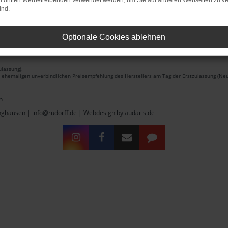
on dritten Werbetreibenden verwendet werden, um Sie auf anderen Webseiten zu ve
ind.
Optionale Cookies ablehnen
lassung).
r ehemaligen unverbindlichen Preisempfehlung des Herstellers am Tag der Erstzulassung (Neu
n
inghausen | info@rudorff.de |
Webdesign by audaris.de