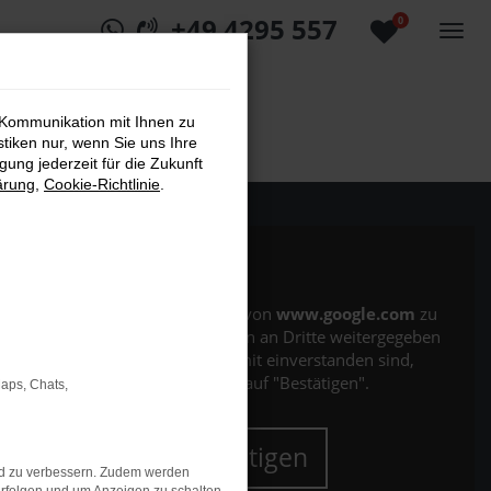
+49 4295 557
0
 Kommunikation mit Ihnen zu
stiken nur, wenn Sie uns Ihre
ung jederzeit für die Zukunft
ärung
,
Cookie-Richtlinie
.
Es wird versucht, Inhalte von
www.google.com
zu
laden. Dabei können Daten an Dritte weitergegeben
werden. Wenn Sie damit einverstanden sind,
klicken Sie bitte auf "Bestätigen".
Maps, Chats,
Bestätigen
nd zu verbessern. Zudem werden