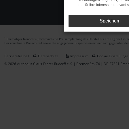
Technologien eingesetzt, die v
die für Ihre Interessen relevant s
Speichern
1
Ehemaliger Neupreis (Unverbindliche Preisempfehlung des Herstellers am Tag der Erstzu
Der errechnete Preisvorteil sowie die angegebene Ersparnis errechnet sich gegenüber de
Barrierefreiheit
Datenschutz
Impressum
Cookie Einstellunge
© 2026 Autohaus Claus-Dieter Rudorff e.K. | Bremer Str. 74 | DE-27321 Emt