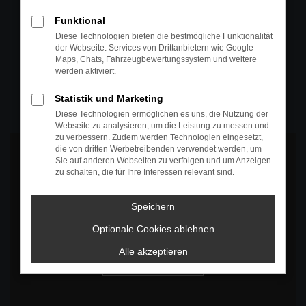
+49 4295 557
Funktional
Telefon
Diese Technologien bieten die bestmögliche Funktionalität
der Webseite. Services von Drittanbietern wie Google
+49 4295 557
Maps, Chats, Fahrzeugbewertungssystem und weitere
werden aktiviert.
Öffnungszeiten
MO-DO: 07:30 bis 18:00 Uhr
Statistik und Marketing
FR: 07:30 bis 17:30 Uhr
Diese Technologien ermöglichen es uns, die Nutzung der
Webseite zu analysieren, um die Leistung zu messen und
zu verbessern. Zudem werden Technologien eingesetzt,
die von dritten Werbetreibenden verwendet werden, um
Sie auf anderen Webseiten zu verfolgen und um Anzeigen
zu schalten, die für Ihre Interessen relevant sind.
Es wird versucht, Inhalte von
www.google.com
zu laden. Dabei
Speichern
können Daten an Dritte weitergegeben werden. Wenn Sie damit
einverstanden sind, klicken Sie bitte auf "Bestätigen".
Optionale Cookies ablehnen
Bestätigen
Alle akzeptieren